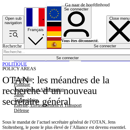
Ga naar de hoofdinhoud
Se connecter
Open sub
Close menu
English
navigation
Français
Deutsch
Vous êtes déconnecté.
Recherche
Se connecter
Español
Lumières éteintes
Se connecter
Rapporteur
Politique
Économie
Newsletters
Evénements
Em
POLITIQUE
POLICY AREAS
OTAN : les méandres de la
Economie
Politique
recherche d’un nouveau
Agriculture et Alimentation
Santé
secrétaire général
Technologies
Energie, Environnement et Transport
Défense
Sous le mandat de l’actuel secrétaire général de l’OTAN, Jens
Stoltenberg, le poste le plus élevé de l’Alliance est devenu essentiel.