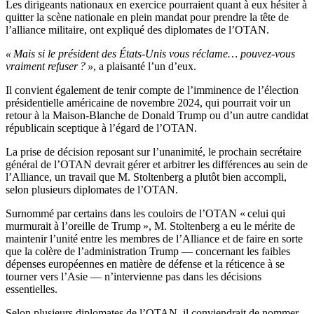
Les dirigeants nationaux en exercice pourraient quant à eux hésiter à
quitter la scène nationale en plein mandat pour prendre la tête de
l’alliance militaire, ont expliqué des diplomates de l’OTAN.
« Mais si le président des États-Unis vous réclame… pouvez-vous
vraiment refuser ? »
, a plaisanté l’un d’eux.
Il convient également de tenir compte de l’imminence de l’élection
présidentielle américaine de novembre 2024, qui pourrait voir un
retour à la Maison-Blanche de Donald Trump ou d’un autre candidat
républicain sceptique à l’égard de l’OTAN.
La prise de décision reposant sur l’unanimité, le prochain secrétaire
général de l’OTAN devrait gérer et arbitrer les différences au sein de
l’Alliance, un travail que M. Stoltenberg a plutôt bien accompli,
selon plusieurs diplomates de l’OTAN.
Surnommé par certains dans les couloirs de l’OTAN « celui qui
murmurait à l’oreille de Trump », M. Stoltenberg a eu le mérite de
maintenir l’unité entre les membres de l’Alliance et de faire en sorte
que la colère de l’administration Trump — concernant les faibles
dépenses européennes en matière de défense et la réticence à se
tourner vers l’Asie — n’intervienne pas dans les décisions
essentielles.
Selon plusieurs diplomates de l’OTAN, il conviendrait de nommer