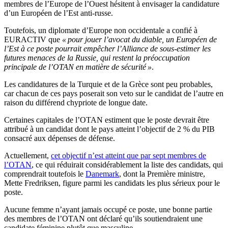
membres de l’Europe de l’Ouest hésitent à envisager la candidature
d’un Européen de l’Est anti-russe.
Toutefois, un diplomate d’Europe non occidentale a confié à
EURACTIV que
« pour jouer l’avocat du diable, un Européen de
l’Est à ce poste pourrait empêcher l’Alliance de sous-estimer les
futures menaces de la Russie, qui restent la préoccupation
principale de l’OTAN en matière de sécurité »
.
Les candidatures de la Turquie et de la Grèce sont peu probables,
car chacun de ces pays poserait son veto sur le candidat de l’autre en
raison du différend chypriote de longue date.
Certaines capitales de l’OTAN estiment que le poste devrait être
attribué à un candidat dont le pays atteint l’objectif de 2 % du PIB
consacré aux dépenses de défense.
Actuellement,
cet objectif n’est atteint que par sept membres de
l’OTAN
, ce qui réduirait considérablement la liste des candidats, qui
comprendrait toutefois le
Danemark
, dont la Première ministre,
Mette Fredriksen, figure parmi les candidats les plus sérieux pour le
poste.
Aucune femme n’ayant jamais occupé ce poste, une bonne partie
des membres de l’OTAN ont déclaré qu’ils soutiendraient une
candidate féminine plutôt que masculine.