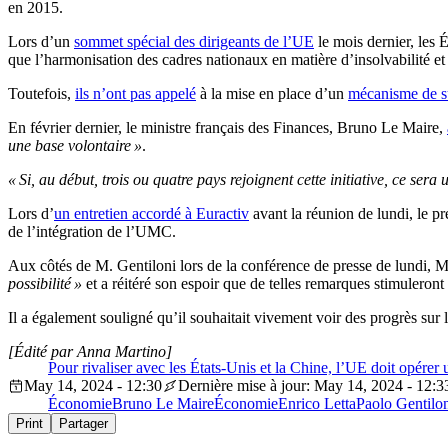
en 2015.
Lors d’un
sommet spécial des dirigeants de l’UE
le mois dernier, les
que l’harmonisation des cadres nationaux en matière d’insolvabilité et
Toutefois,
ils n’ont pas appelé
à la mise en place d’un
mécanisme de s
En février dernier, le ministre français des Finances, Bruno Le Maire,
une base volontaire »
.
« Si, au début, trois ou quatre pays rejoignent cette initiative, ce ser
Lors d’
un entretien accordé à Euractiv
avant la réunion de lundi, le p
de l’intégration de l’UMC.
Aux côtés de M. Gentiloni lors de la conférence de presse de lundi, 
possibilité »
et a réitéré son espoir que de telles remarques stimuleront
Il a également souligné qu’il souhaitait vivement voir des progrès sur
[Édité par Anna Martino]
Pour rivaliser avec les États-Unis et la Chine, l’UE doit opére
May 14, 2024 - 12:30
Dernière mise à jour: May 14, 2024 - 12:3
Économie
Bruno Le Maire
Économie
Enrico Letta
Paolo Gentilo
Print
Partager