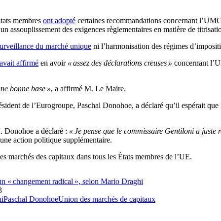
 États membres
ont adopté
certaines recommandations concernant l’UMC pré
 un assouplissement des exigences règlementaires en matière de titrisati
urveillance du marché unique
ni l’harmonisation des régimes d’impositi
avait affirmé
en avoir
« assez des déclarations creuses »
concernant l’UM
a une bonne base »
, a affirmé M. Le Maire.
résident de l’Eurogroupe, Paschal Donohoe, a déclaré qu’il espérait qu
M. Donohoe a déclaré :
« Je pense que le commissaire Gentiloni a juste 
 une action politique supplémentaire.
 les marchés des capitaux dans tous les États membres de l’UE.
r un « changement radical », selon Mario Draghi
3
ni
Paschal Donohoe
Union des marchés de capitaux