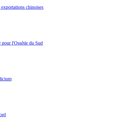
s exportations chinoises
e pour l'Ossétie du Sud
licium
ord