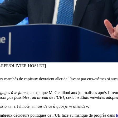
[EPA-EFE/OLIVIER HOSLET]
rs marchés de capitaux devraient aller de l’avant par eux-mêmes si aucu
agés à le faire »
, a expliqué M. Gentiloni aux journalistes après la réu
 sont pas possibles [au niveau de l’UE], certains États membres adopte
ssion »
, a-t-il noté,
« mais de ce à quoi je m’attends »
.
 nombreux décideurs politiques de l’UE face au manque de progrès dans
l