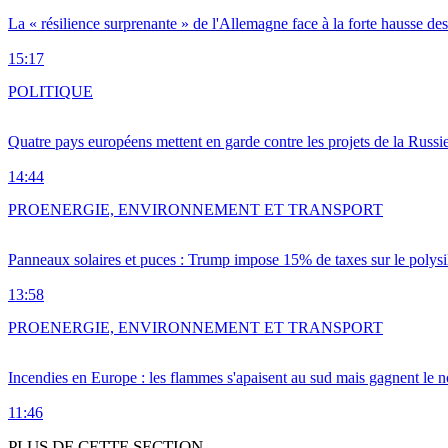
La « résilience surprenante » de l'Allemagne face à la forte hausse de
15:17
POLITIQUE
Quatre pays européens mettent en garde contre les projets de la Russi
14:44
PRO
ENERGIE, ENVIRONNEMENT ET TRANSPORT
Panneaux solaires et puces : Trump impose 15% de taxes sur le polysi
13:58
PRO
ENERGIE, ENVIRONNEMENT ET TRANSPORT
Incendies en Europe : les flammes s'apaisent au sud mais gagnent le n
11:46
PLUS DE CETTE SECTION