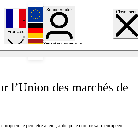
Se connecter
Close menu
English
Français
Deutsch
Vous êtes déconnecté.
Se connecter
Español
Lumières éteintes
sur l’Union des marchés de
européen ne peut être atteint, anticipe le commissaire européen à