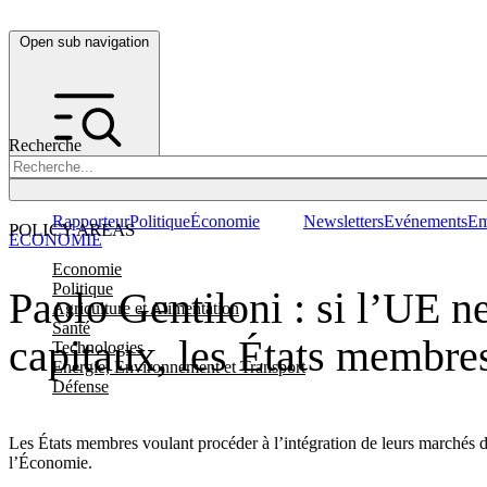
Open sub navigation
Recherche
Rapporteur
Politique
Économie
Newsletters
Evénements
Em
POLICY AREAS
ÉCONOMIE
Economie
Politique
Paolo Gentiloni : si l’UE n
Agriculture et Alimentation
Santé
capitaux, les États membres
Technologies
Energie, Environnement et Transport
Défense
Les États membres voulant procéder à l’intégration de leurs marchés d
l’Économie.