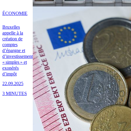
ÉCONOMIE
Bruxelles
appelle à la
création de
comptes
d’épargne et
d’investissement
« simples » et
exonérés
d’impôt
22.09.2025
3 MINUTES