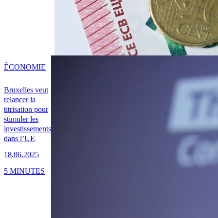
ÉCONOMIE
Bruxelles veut
relancer la
titrisation pour
stimuler les
investissements
dans l’UE
18.06.2025
5 MINUTES