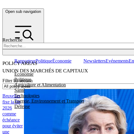
Open sub navigation
Recherche
Rapporteur
Politique
Économie
Newsletters
Evénements
Em
POLICY AREAS
UNION DES MARCHÉS DE CAPITAUX
Economie
Politique
Filter by section
Agriculture et Alimentation
Santé
Technologies
Bruxelles
Energie, Environnement et Transport
fixe la fin
Défense
2026
comme
échéance
pour éviter
une