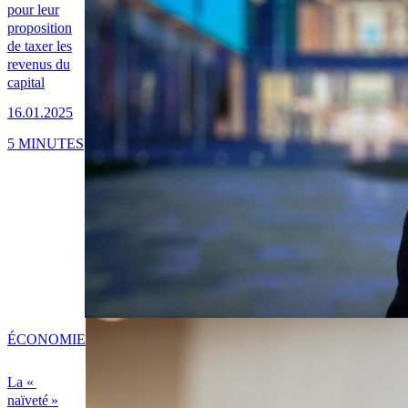
pour leur
proposition
de taxer les
revenus du
capital
16.01.2025
5 MINUTES
ÉCONOMIE
La «
naïveté »