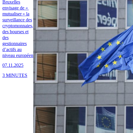
Bruxelles
envisage de «
mutualiser » la
surveillance des
cryptomonnaies,
des bourses et
des
gestionnaires
d’actifs au
niveau européen
07.11.2025
3 MINUTES