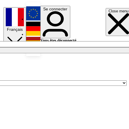
Se connecter
Close menu
English
Français
Deutsch
Vous êtes déconnecté.
Se connecter
Español
Lumières éteintes