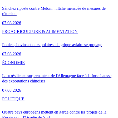
Sánchez riposte contre Meloni : l'Italie menacée de mesures de
rétorsion
07.08.2026
PRO
AGRICULTURE & ALIMENTATION
Poulets, bovins et ours polaires : la grippe aviaire se propage
07.08.2026
ÉCONOMIE
La « résilience surprenante » de l'Allemagne face à la forte hausse
des exportations chinoises
07.08.2026
POLITIQUE
Quatre pays européens mettent en garde contre les projets de la
Russie pour l'Ossétie du Sud