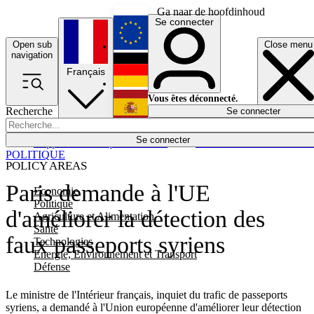
Ga naar de hoofdinhoud
Se connecter
Open sub
Close menu
English
navigation
Français
Deutsch
Vous êtes déconnecté.
Recherche
Se connecter
Español
Lumières éteintes
Se connecter
Rapporteur
Politique
Économie
Newsletters
Evénements
Em
POLITIQUE
POLICY AREAS
Paris demande à l'UE
Economie
Politique
d'améliorer la détection des
Agriculture et Alimentation
Santé
faux passeports syriens
Technologies
Energie, Environnement et Transport
Défense
Le ministre de l'Intérieur français, inquiet du trafic de passeports
syriens, a demandé à l'Union européenne d'améliorer leur détection