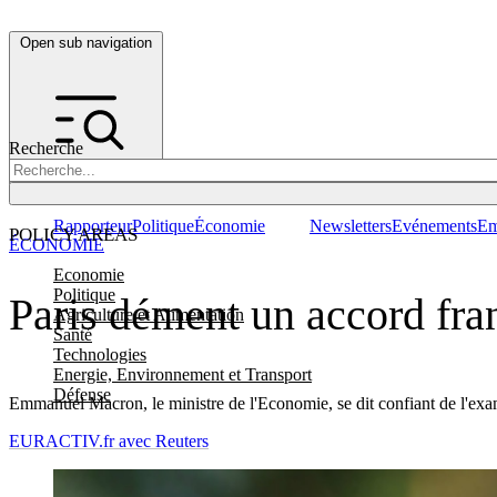
Open sub navigation
Recherche
Rapporteur
Politique
Économie
Newsletters
Evénements
Em
POLICY AREAS
ÉCONOMIE
Economie
Politique
Paris dément un accord fra
Agriculture et Alimentation
Santé
Technologies
Energie, Environnement et Transport
Défense
Emmanuel Macron, le ministre de l'Economie, se dit confiant de l'exa
EURACTIV.fr avec Reuters