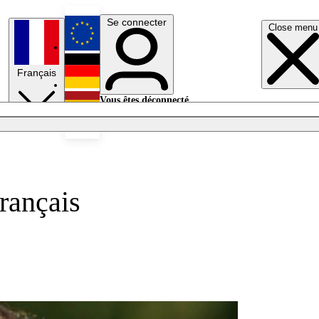
Se connecter
Close menu
English
Français
Deutsch
Vous êtes déconnecté.
Se connecter
Español
Lumières éteintes
rançais