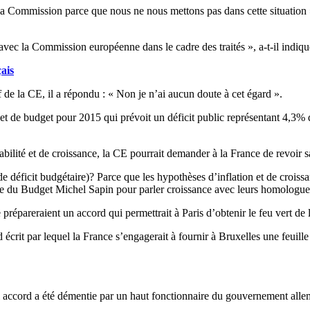
de la Commission
parce
que nous ne nous mettons pas dans cette situation »
avec la Commission européenne dans le cadre des traités », a-t-il indiqu
ais
if de la CE, il a répondu : « Non je n’ai aucun doute à cet égard ».
 de budget pour 2015 qui prévoit un déficit public représentant 4,3% de
abilité et de croissance, la CE pourrait demander à la France de revoir 
e déficit budgétaire)?
Parce
que les hypothèses d’inflation et de croiss
re du Budget
Michel
Sapin pour parler croissance avec leurs homologues
e prépareraient un accord qui permettrait à Paris d’obtenir le feu vert 
écrit par lequel la France s’engagerait à fournir à
Bruxelles
une feuille
el accord a été démentie par un haut fonctionnaire du gouvernement all