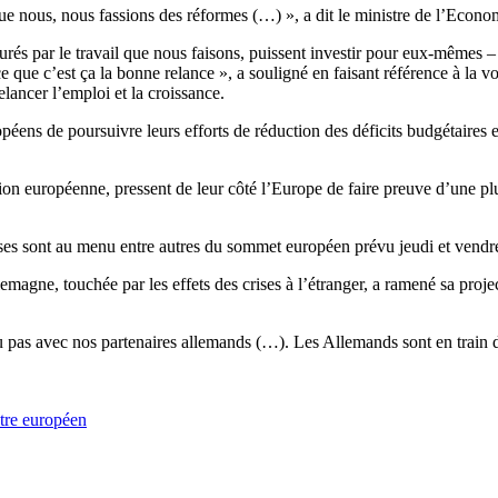
ue nous, nous fassions des réformes (…) », a dit le ministre de
l’Econo
urés par le travail que nous faisons, puissent investir pour eux-mêmes – 
ce
que c’est ça la bonne relance », a souligné en faisant référence à la
lancer l’emploi et la croissance.
ns de poursuivre leurs efforts de réduction des déficits budgétaires et
ion européenne, pressent de leur côté l’Europe de faire preuve d’une pl
ses sont au menu entre autres du sommet européen prévu jeudi et vendr
lemagne, touchée par les effets des crises à l’étranger, a ramené sa pr
pas avec nos partenaires allemands (…). Les Allemands sont en train de 
tre européen