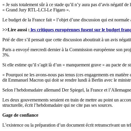
« Je suis totalement sûr à ce stade qu’il n’y aura pas d’avis négatif 
« Grand Jury
RTL-LCI-Le
Figaro
».
Le budget de la France fait « l’objet d’une discussion qui est normale 
>>Lire aussi :
les critiques européennes fusent sur le budget franç
Prié de dire s’il pensait que cette discussion aboutirait à un avis négat
Paris a envoyé mercredi dernier à la Commission européenne son projet
3%.
Si elle estime qu’il s’agit là d’un « manquement grave » au pacte de st
« Pourquoi ne les avons-nous pas tenus (ces engagements en matière d
dit
Emmanuel
Macron
qui doit se rendre lundi à
Berlin
avec le minist
Selon l’hebdomadaire allemand Der
Spiegel
, la France et l’Allemagn
Les deux gouvernements seraient en train de mettre au point un accord 
structurelle, écrit l’hebdomadaire qui ne cite pas ses sources.
Gage de confiance
L’existence ou la préparation d’un document écrit retranscrivant un t