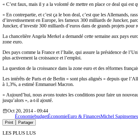
« C’est faux, mais il y a la volonté de mettre en place ce
deal
qui est q
« En contrepartie, et c’est ça le bon
deal
, c’est que les Allemands, rass
d’investissement en Europe, les fameux 300 milliards de
Juncker
,
par
Juncker
, d’investir 300 milliards
d’euros
dans de grands projets pour re
La
chancelière
Angela
Merkel
a demandé cette semaine aux pays europée
zone
euro
.
Des pays comme la France et l’Italie, qui assure la présidence de l’Un
plus activement la croissance et l’emploi.
La question de la croissance dans la zone
euro
et des réformes françai
Les intérêts de Paris et de
Berlin
« sont plus alignés » depuis que l’Al
à 1,3%, a estimé
Emmanuel
Macron
.
« Aujourd’hui, nous avons toutes les conditions pour faire un nouveau 
jusqu’alors », a-t-il ajouté.
Oct 20, 2014 - 09:44
Économie
budget
Économie
Euro & Finances
Michel Sapin
semes
Print
Partager
LES PLUS LUS