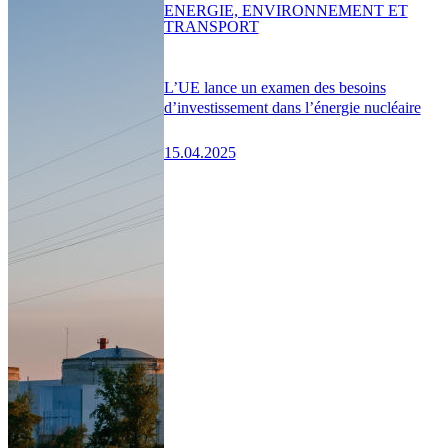
ENERGIE, ENVIRONNEMENT ET
TRANSPORT
L’UE lance un examen des besoins
d’investissement dans l’énergie nucléaire
15.04.2025