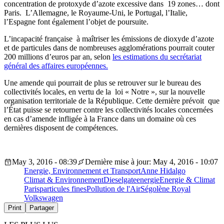
concentration de protoxyde d’azote excessive dans 19 zones… dont
Paris. L’Allemagne, le Royaume-Uni, le Portugal, l’Italie,
l’Espagne font également l’objet de poursuite.
L’incapacité française à maîtriser les émissions de dioxyde d’azote
et de particules dans de nombreuses agglomérations pourrait couter
200 millions d’euros par an, selon
les estimations du secrétariat
général des affaires européennes.
Une amende qui pourrait de plus se retrouver sur le bureau des
collectivités locales, en vertu de la loi « Notre », sur la nouvelle
organisation territoriale de la République. Cette dernière prévoit que
l’État puisse se retourner contre les collectivités locales concernées
en cas d’amende infligée à la France dans un domaine où ces
dernières disposent de compétences.
May 3, 2016 - 08:39
Dernière mise à jour: May 4, 2016 - 10:07
Energie, Environnement et Transport
Anne Hidalgo
Climat & Environnement
Dieselgate
energie
Energie & Climat
Paris
particules fines
Pollution de l'Air
Ségolène Royal
Volkswagen
Print
Partager