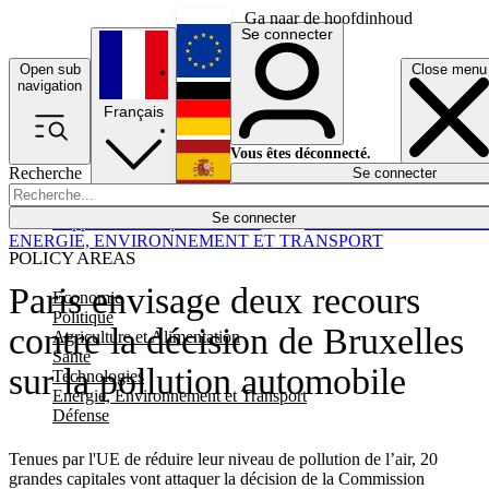
Ga naar de hoofdinhoud
Se connecter
Open sub
Close menu
English
navigation
Français
Deutsch
Vous êtes déconnecté.
Recherche
Se connecter
Español
Lumières éteintes
Se connecter
Rapporteur
Politique
Économie
Newsletters
Evénements
Em
ENERGIE, ENVIRONNEMENT ET TRANSPORT
POLICY AREAS
Paris envisage deux recours
Economie
Politique
contre la décision de Bruxelles
Agriculture et Alimentation
Santé
sur la pollution automobile
Technologies
Energie, Environnement et Transport
Défense
Tenues par l'UE de réduire leur niveau de pollution de l’air, 20
grandes capitales vont attaquer la décision de la Commission