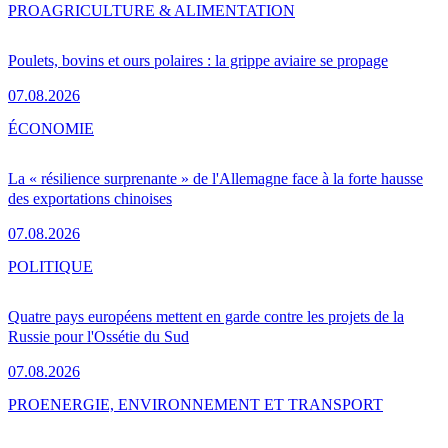
PRO
AGRICULTURE & ALIMENTATION
Poulets, bovins et ours polaires : la grippe aviaire se propage
07.08.2026
ÉCONOMIE
La « résilience surprenante » de l'Allemagne face à la forte hausse
des exportations chinoises
07.08.2026
POLITIQUE
Quatre pays européens mettent en garde contre les projets de la
Russie pour l'Ossétie du Sud
07.08.2026
PRO
ENERGIE, ENVIRONNEMENT ET TRANSPORT