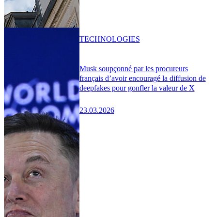
TECHNOLOGIES
Musk soupçonné par les procureurs
français d’avoir encouragé la diffusion de
deepfakes pour gonfler la valeur de X
23.03.2026