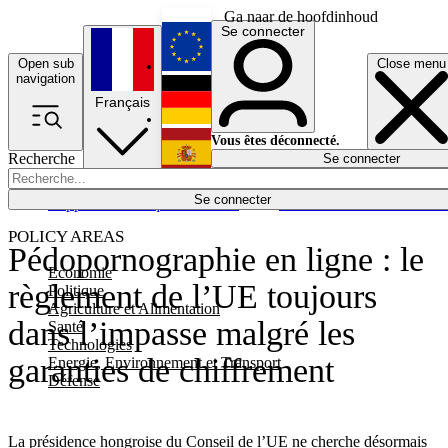
Ga naar de hoofdinhoud
Se connecter
Open sub
Close menu
English
navigation
Français
Deutsch
Vous êtes déconnecté.
Recherche
Se connecter
Español
Lumières éteintes
Se connecter
Rapporteur
Politique
Économie
Newsletters
Evénements
Em
POLICY AREAS
Pédopornographie en ligne : le
Economie
règlement de l’UE toujours
Politique
Agriculture et Alimentation
dans l’impasse malgré les
Santé
Technologies
garanties de chiffrement
Energie, Environnement et Transport
Défense
La présidence hongroise du Conseil de l’UE ne cherche désormais