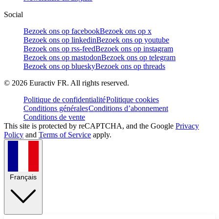
Social
Bezoek ons op facebook
Bezoek ons op x
Bezoek ons op linkedin
Bezoek ons op youtube
Bezoek ons op rss-feed
Bezoek ons op instagram
Bezoek ons op mastodon
Bezoek ons op telegram
Bezoek ons op bluesky
Bezoek ons op threads
©
2026
Euractiv FR. All rights reserved.
Politique de confidentialité
Politique cookies
Conditions générales
Conditions d’abonnement
Conditions de vente
This site is protected by reCAPTCHA, and the Google
Privacy
Policy
and
Terms of Service
apply.
Français