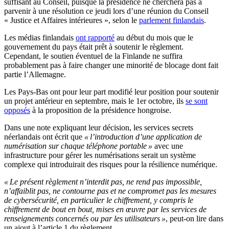
suffisant au Conseil, puisque la présidence ne cherchera pas à
parvenir à une résolution ce jeudi lors d’une réunion du Conseil
« Justice et Affaires intérieures », selon le
parlement finlandais
.
Les médias finlandais
ont rapporté
au début du mois que le
gouvernement du pays était prêt à soutenir le règlement.
Cependant, le soutien éventuel de la Finlande ne suffira
probablement pas à faire changer une minorité de blocage dont fait
partie l’Allemagne.
Les Pays-Bas ont pour leur part modifié leur position pour soutenir
un projet antérieur en septembre, mais le 1er octobre, ils
se sont
opposés
à la proposition de la présidence hongroise.
Dans une note expliquant leur décision, les services secrets
néerlandais ont écrit que
« l’introduction d’une application de
numérisation sur chaque téléphone portable »
avec une
infrastructure pour gérer les numérisations serait un système
complexe qui introduirait des risques pour la résilience numérique.
« Le présent règlement n’interdit pas, ne rend pas impossible,
n’affaiblit pas, ne contourne pas et ne compromet pas les mesures
de cybersécurité, en particulier le chiffrement, y compris le
chiffrement de bout en bout, mises en œuvre par les services de
renseignements concernés ou par les utilisateurs »
, peut-on lire dans
un ajout à l’article 1 du règlement.