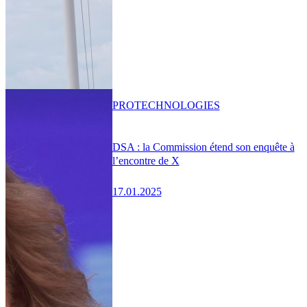
PRO
TECHNOLOGIES
DSA : la Commission étend son enquête à
l’encontre de X
17.01.2025