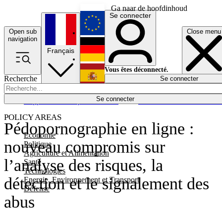
Ga naar de hoofdinhoud
Se connecter
Open sub
Close menu
English
navigation
Français
Deutsch
Vous êtes déconnecté.
Recherche
Se connecter
Español
Lumières éteintes
Se connecter
Rapporteur
Politique
Économie
Newsletters
Evénements
Em
POLICY AREAS
Pédopornographie en ligne :
Economie
nouveau compromis sur
Politique
Agriculture et Alimentation
l’analyse des risques, la
Santé
Technologies
détection et le signalement des
Energie, Environnement et Transport
Défense
abus