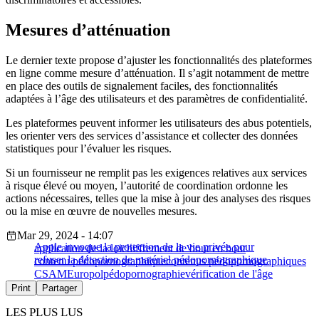
Mesures d’atténuation
Le dernier texte propose d’ajuster les fonctionnalités des plateformes
en ligne comme mesure d’atténuation. Il s’agit notamment de mettre
en place des outils de signalement faciles, des fonctionnalités
adaptées à l’âge des utilisateurs et des paramètres de confidentialité.
Les plateformes peuvent informer les utilisateurs des abus potentiels,
les orienter vers des services d’assistance et collecter des données
statistiques pour l’évaluer les risques.
Si un fournisseur ne remplit pas les exigences relatives aux services
à risque élevé ou moyen, l’autorité de coordination ordonne les
actions nécessaires, telles que la mise à jour des analyses des risques
ou la mise en œuvre de nouvelles mesures.
Mar 29, 2024 - 14:07
Apple invoque la protection de la vie privée pour
application de la loi
chiffrement de bout en bout
refuser la détection de matériel pédopornographique
contenu pédopornographique
contenus pédopornographiques
CSAM
Europol
pédopornographie
vérification de l'âge
Print
Partager
LES PLUS LUS