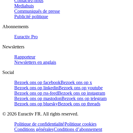
Contactez-nous
Mediahuis
Communiqués de presse
Publicité politique
Abonnements
Euractiv Pro
Newsletters
Rapporteur
Newsletters en anglais
Social
Bezoek ons op facebook
Bezoek ons op x
Bezoek ons op linkedin
Bezoek ons op youtube
Bezoek ons op rss-feed
Bezoek ons op instagram
Bezoek ons op mastodon
Bezoek ons op telegram
Bezoek ons op bluesky
Bezoek ons op threads
©
2026
Euractiv FR. All rights reserved.
Politique de confidentialité
Politique cookies
Conditions générales
Conditions d’abonnement