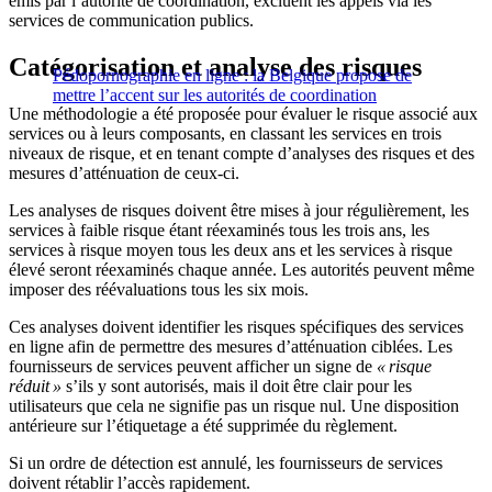
émis par l’autorité de coordination, excluent les appels via les
services de communication publics.
Catégorisation et analyse des risques
Pédopornographie en ligne : la Belgique propose de
mettre l’accent sur les autorités de coordination
Une méthodologie a été proposée pour évaluer le risque associé aux
services ou à leurs composants, en classant les services en trois
niveaux de risque, et en tenant compte d’analyses des risques et des
mesures d’atténuation de ceux-ci.
Les analyses de risques doivent être mises à jour régulièrement, les
services à faible risque étant réexaminés tous les trois ans, les
services à risque moyen tous les deux ans et les services à risque
élevé seront réexaminés chaque année. Les autorités peuvent même
imposer des réévaluations tous les six mois.
Ces analyses doivent identifier les risques spécifiques des services
en ligne afin de permettre des mesures d’atténuation ciblées. Les
fournisseurs de services peuvent afficher un signe de
« risque
réduit »
s’ils y sont autorisés, mais il doit être clair pour les
utilisateurs que cela ne signifie pas un risque nul. Une disposition
antérieure sur l’étiquetage a été supprimée du règlement.
Si un ordre de détection est annulé, les fournisseurs de services
doivent rétablir l’accès rapidement.