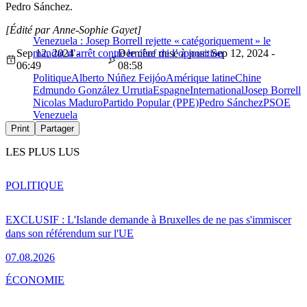
Pedro Sánchez.
[Édité par Anne-Sophie Gayet]
Venezuela : Josep Borrell rejette « catégoriquement » le
Sep 12, 2024 -
mandat d’arrêt contre le chef de l’opposition
Dernière mise à jour: Sep 12, 2024 -
06:49
08:58
Politique
Alberto Núñez Feijóo
Amérique latine
Chine
Edmundo González Urrutia
Espagne
International
Josep Borrell
Nicolas Maduro
Partido Popular (PPE)
Pedro Sánchez
PSOE
Venezuela
Print
Partager
LES PLUS LUS
POLITIQUE
EXCLUSIF : L'Islande demande à Bruxelles de ne pas s'immiscer
dans son référendum sur l'UE
07.08.2026
ÉCONOMIE