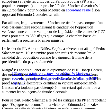
européens) a rejeté les critiques du Partido Popular (PP, Parti
populaire européen), qui reproche à Pedro Sánchez d’avoir résolu
un
« problème »
pour Nicolás Maduro en
accordant l’asile
à son
opposant Edmundo González Urrutia.
Par ailleurs, le gouvernement Sánchez ne tiendra pas compte d’un
vote parlementaire reconnaissant le candidat de l’opposition
vénézuélienne comme vainqueur de la présidentielle contestée (177
votes pour sur les 350 sièges que compte la chambre basse du
parlement), a précisé le Premier ministre.
Le leader du PP, Alberto Núñez Feijóo, a sévèrement attaqué Pedro
Sánchez mardi 10 septembre pour son refus de reconnaître le
candidat de l’opposition comme le vainqueur légitime de la
présidentielle du pays sud-américain.
Malgré les appels du chef de la diplomatie de l’UE, Josep Borrell,
L’Espagne a fait une « faveur » à Nicolás Maduro en
des organisations de défense des droits humains et de plusieurs
accordant l’asile au leader de l’opposition, affirme le PP
gouvernements pour que le régime de Nicolás Maduro publie les
espagnol
procès-verbaux électoraux certifiant sa victoire autoproclamée,
Caracas n’a toujours pas obtempéré — un retard qui contribue à
alimenter les soupçons de fraude électorale.
Pour sa part, Pedro Sánchez a rejeté les critiques du PP en rappelant
que l’Espagne ne reconnaît ni la victoire d’Edmundo González
Urrutia, ni celle de Nicolás Maduro, et qu’elle attend, comme