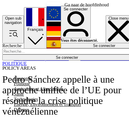
Ga naar de hoofdinhoud
Se connecter
Open sub
Close menu
English
navigation
Français
Deutsch
Vous êtes déconnecté.
Recherche
Se connecter
Español
Lumières éteintes
Se connecter
Rapporteur
Politique
Économie
Newsletters
Evénements
Em
POLITIQUE
POLICY AREAS
Pedro Sánchez appelle à une
Economie
Politique
approche unifiée de l’UE pour
Agriculture et Alimentation
Santé
résoudre la crise politique
Technologies
Energie, Environnement et Transport
vénézuélienne
Défense