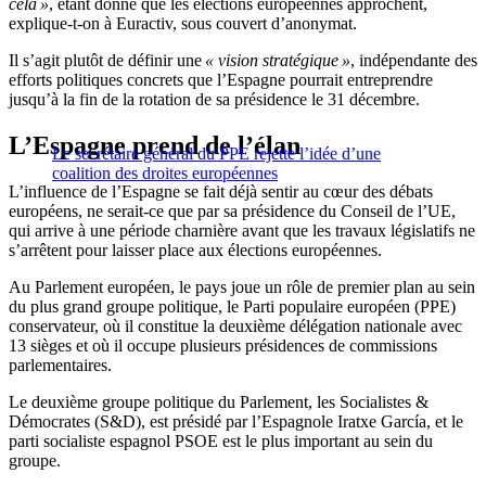
cela »
, étant donné que les élections européennes approchent,
explique-t-on à Euractiv, sous couvert d’anonymat.
Il s’agit plutôt de définir une
« vision stratégique »
, indépendante des
efforts politiques concrets que l’Espagne pourrait entreprendre
jusqu’à la fin de la rotation de sa présidence le 31 décembre.
L’Espagne prend de l’élan
Le secrétaire général du PPE rejette l’idée d’une
coalition des droites européennes
L’influence de l’Espagne se fait déjà sentir au cœur des débats
européens, ne serait-ce que par sa présidence du Conseil de l’UE,
qui arrive à une période charnière avant que les travaux législatifs ne
s’arrêtent pour laisser place aux élections européennes.
Au Parlement européen, le pays joue un rôle de premier plan au sein
du plus grand groupe politique, le Parti populaire européen (PPE)
conservateur, où il constitue la deuxième délégation nationale avec
13 sièges et où il occupe plusieurs présidences de commissions
parlementaires.
Le deuxième groupe politique du Parlement, les Socialistes &
Démocrates (S&D), est présidé par l’Espagnole Iratxe García, et le
parti socialiste espagnol PSOE est le plus important au sein du
groupe.