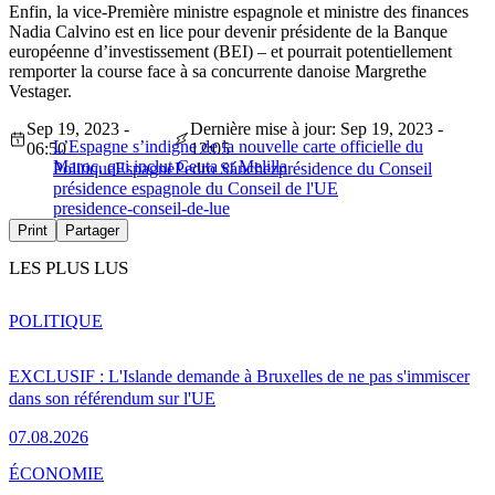
Enfin, la vice-Première ministre espagnole et ministre des finances
Nadia Calvino est en lice pour devenir présidente de la Banque
européenne d’investissement (BEI) – et pourrait potentiellement
remporter la course face à sa concurrente danoise Margrethe
Vestager.
Sep 19, 2023 -
Dernière mise à jour: Sep 19, 2023 -
L’Espagne s’indigne de la nouvelle carte officielle du
06:50
12:05
Maroc, qui inclut Ceuta et Melilla
Politique
Espagne
Pedro Sánchez
présidence du Conseil
présidence espagnole du Conseil de l'UE
presidence-conseil-de-lue
Print
Partager
LES PLUS LUS
POLITIQUE
EXCLUSIF : L'Islande demande à Bruxelles de ne pas s'immiscer
dans son référendum sur l'UE
07.08.2026
ÉCONOMIE