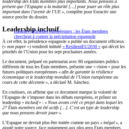
leadership des États membres plus importants. Nous pensons à
présent que l’Espagne a la maturité […] pour jouer un rôle plus
important dans l’avenir de l’UE »
, complète pour Euractiv une
source proche du dossier.
Leadership inclusif
Langues officielles européennes : les États membres
cherchent à contrer la précipitation espagnole
À cet effet, la présidence espagnole a publié un document officieux
(«
non paper
») vendredi intitulé
« ResilientEU2030 »
qui décrit les
priorités de l’Union pour les sept prochaines années.
Le document, préparé en partenariat avec 80 organismes publics
différents de tous les États membres, présente une «
vision
» pour les
futures politiques européennes
« afin de garantir la résilience
économique et le leadership mondial de l’Union européenne au
cours de cette décennie »
, a déclaré M. Sánchez.
En coulisses, on affirme que ce document marque la volonté de
l’Espagne de s’imposer dans les débats européens, et prôner un
leadership «
inclusif
» :
« Nous avons créé ce projet dans lequel les
27 États membres ont été actifs […]. C’est un type de leadership
que nous pensons devoir jouer ».
L’Espagne ne devrait plus être traitée comme un pays
« inégal »
, a
ajouté notre source, face notamment aux plus gros Etats membres