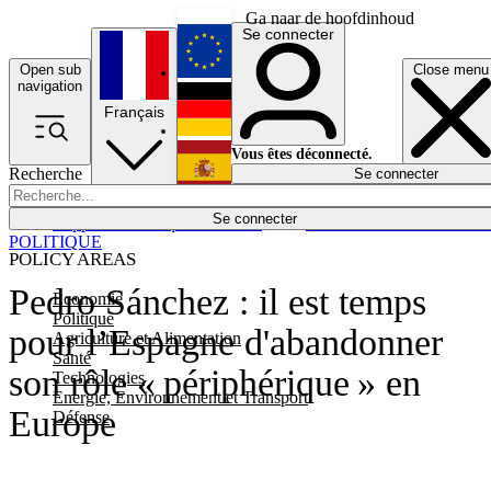
Ga naar de hoofdinhoud
Se connecter
Open sub
Close menu
English
navigation
Français
Deutsch
Vous êtes déconnecté.
Recherche
Se connecter
Español
Lumières éteintes
Se connecter
Rapporteur
Politique
Économie
Newsletters
Evénements
Em
POLITIQUE
POLICY AREAS
Pedro Sánchez : il est temps
Economie
Politique
pour l’Espagne d'abandonner
Agriculture et Alimentation
Santé
son rôle « périphérique » en
Technologies
Energie, Environnement et Transport
Europe
Défense