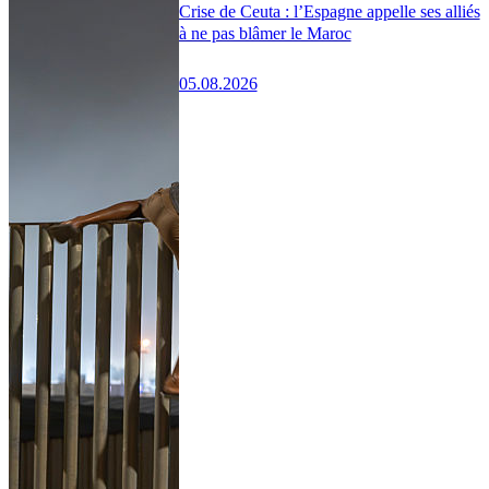
Crise de Ceuta : l’Espagne appelle ses alliés
à ne pas blâmer le Maroc
05.08.2026