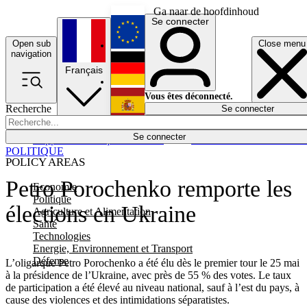
Ga naar de hoofdinhoud
Se connecter
Open sub
Close menu
English
navigation
Français
Deutsch
Vous êtes déconnecté.
Recherche
Se connecter
Español
Lumières éteintes
Se connecter
Rapporteur
Politique
Économie
Newsletters
Evénements
Em
POLITIQUE
POLICY AREAS
Petro Porochenko remporte les
Economie
Politique
élections en Ukraine
Agriculture et Alimentation
Santé
Technologies
Energie, Environnement et Transport
Défense
L’oligarque Petro Porochenko a été élu dès le premier tour le 25 mai
à la présidence de l’Ukraine, avec près de 55 % des votes. Le taux
de participation a été élevé au niveau national, sauf à l’est du pays, à
cause des violences et des intimidations séparatistes.