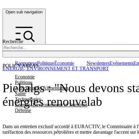
Open sub navigation
Recherche
Rapporteur
Politique
Économie
Newsletters
Evénements
Em
POLICY AREAS
ENERGIE, ENVIRONNEMENT ET TRANSPORT
Economie
Politique
Piebalgs : "Nous devons st
Agriculture et Alimentation
Santé
énergies renouvelab
Technologies
Energie, Environnement et Transport
Défense
Dans un entretien exclusif accordé à EURACTIV, le Commissaire à l'éne
raréfaction des ressources pétrolières et mettre davantage l'accent sur 