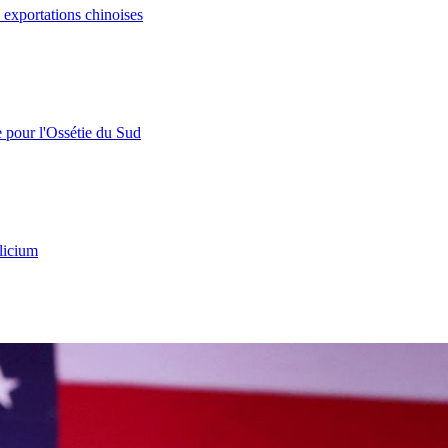
s exportations chinoises
e pour l'Ossétie du Sud
licium