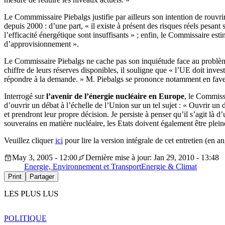
Le Commmissaire Piebalgs justifie par ailleurs son intention de rouvri
depuis 2000 : d’une part, « il existe à présent des risques réels pesant
l’efficacité énergétique sont insuffisants » ; enfin, le Commissaire esti
d’approvisionnement ».
Le Commissaire Piebalgs ne cache pas son inquiétude face au probl
chiffre de leurs réserves disponibles, il souligne que « l’UE doit inve
répondre à la demande. » M. Piebalgs se prononce notamment en faveu
Interrogé sur
l’avenir de l’énergie nucléaire en Europe
, le Commissa
d’ouvrir un débat à l’échelle de l’Union sur un tel sujet : « Ouvrir un 
et prendront leur propre décision. Je persiste à penser qu’il s’agit là
souverains en matière nucléaire, les Etats doivent également être ple
Veuillez cliquer
ici
pour lire la version intégrale de cet entretien (en an
May 3, 2005 - 12:00
Dernière mise à jour: Jan 29, 2010 - 13:48
Energie, Environnement et Transport
Energie & Climat
Print
Partager
LES PLUS LUS
POLITIQUE