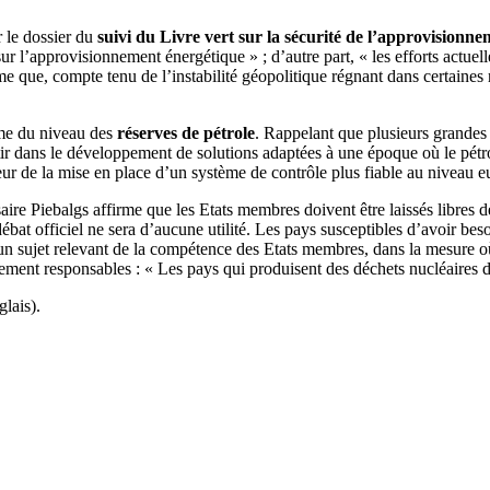
r le dossier du
suivi du Livre vert sur la sécurité de l’approvisionn
 sur l’approvisionnement énergétique » ; d’autre part, « les efforts actu
me que, compte tenu de l’instabilité géopolitique régnant dans certaines r
ème du niveau des
réserves de pétrole
. Rappelant que plusieurs grandes 
stir dans le développement de solutions adaptées à une époque où le pétro
r de la mise en place d’un système de contrôle plus fiable au niveau e
ire Piebalgs affirme que les Etats membres doivent être laissés libres de 
débat officiel ne sera d’aucune utilité. Les pays susceptibles d’avoir bes
 d’un sujet relevant de la compétence des Etats membres, dans la mesure o
inement responsables : « Les pays qui produisent des déchets nucléaires
glais).