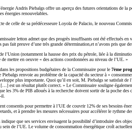
ergie Andris Piebalgs offre un aperçu des futures orientations de la po
les énergies renouvelables.
ncte de celle de sa prédécesseure Loyola de Palacio, le nouveau Commis
ssaire letton admet que des progrès insuffisants ont été effectués en vu
pas fait preuve d’une très grande détermination,et n’avons pris que des 
e l’Union (notamment la hausse des prix du pétrole, liée à la diminution
re de mettre en oeuvre « des actions coordonnées au niveau de l’UE. »
e dans les propositions budgétaires de la Commissaire pour le
7ème pro
e Piebalgs renvoie au problème de la capacité du secteur à « consommer 
veloppe plus importante. Quoi qu’il en soit, M. Piebalgs se satisfait de
…] est un résultat plutôt correct. » Le Commissaire souligne également 
ue les 3% de PIB alloués à la recherche doivent sortir de la poche des
il.
ment consentis pour permettre à l’UE de couvrir 12% de ses besoins éner
retards, et à prendre les mesures nécessaires pour accélérer le rythme de
gs indique que ses services envisagent la possibilité d’introduire des o
t au sein de l’UE. Le volume de consommation énergétique croît actuell