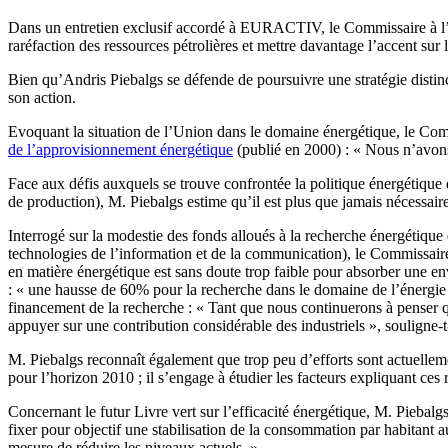
Dans un entretien exclusif accordé à EURACTIV, le Commissaire à l’én
raréfaction des ressources pétrolières et mettre davantage l’accent sur 
Bien qu’Andris Piebalgs se défende de poursuivre une stratégie disti
son action.
Evoquant la situation de l’Union dans le domaine énergétique, le Commi
de l’approvisionnement énergétique
(publié en 2000) : « Nous n’avons 
Face aux défis auxquels se trouve confrontée la politique énergétique d
de production), M. Piebalgs estime qu’il est plus que jamais nécessai
Interrogé sur la modestie des fonds alloués à la recherche énergétiqu
technologies de l’information et de la communication), le Commissair
en matière énergétique est sans doute trop faible pour absorber une en
: « une hausse de 60% pour la recherche dans le domaine de l’énergie [
financement de la recherche : « Tant que nous continuerons à penser q
appuyer sur une contribution considérable des industriels », souligne-t-
M. Piebalgs reconnaît également que trop peu d’efforts sont actuelle
pour l’horizon 2010 ; il s’engage à étudier les facteurs expliquant ces 
Concernant le futur Livre vert sur l’efficacité énergétique, M. Piebal
fixer pour objectif une stabilisation de la consommation par habitan
mesure de réduire les niveaux actuels. »