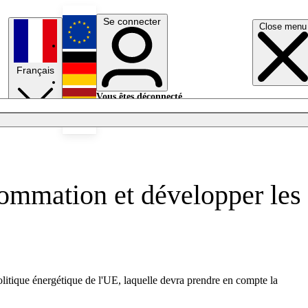
Se connecter
Close menu
English
Français
Deutsch
Vous êtes déconnecté.
Se connecter
Español
Lumières éteintes
sommation et développer les
litique énergétique de l'UE, laquelle devra prendre en compte la