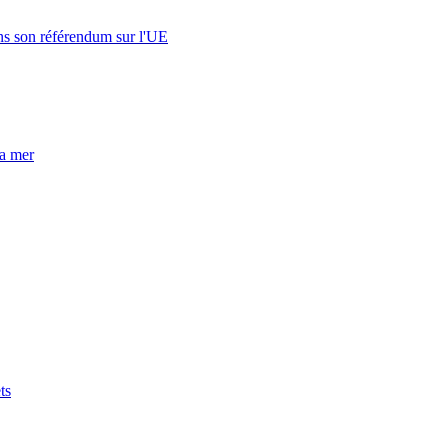
s son référendum sur l'UE
la mer
ts