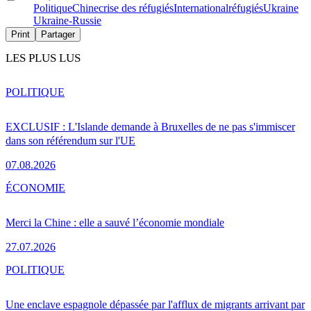
Politique
Chine
crise des réfugiés
International
réfugiés
Ukraine
Ukraine-Russie
Print
Partager
LES PLUS LUS
POLITIQUE
EXCLUSIF : L'Islande demande à Bruxelles de ne pas s'immiscer
dans son référendum sur l'UE
07.08.2026
ÉCONOMIE
Merci la Chine : elle a sauvé l’économie mondiale
27.07.2026
POLITIQUE
Une enclave espagnole dépassée par l'afflux de migrants arrivant par