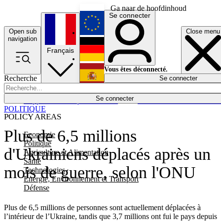
Ga naar de hoofdinhoud
Se connecter
Open sub
Close menu
English
navigation
Français
Deutsch
Vous êtes déconnecté.
Recherche
Se connecter
Español
Lumières éteintes
Se connecter
Rapporteur
Politique
Économie
Newsletters
Evénements
Em
POLITIQUE
POLICY AREAS
Plus de 6,5 millions
Economie
Politique
d'Ukrainiens déplacés après un
Agriculture et Alimentation
Santé
mois de guerre, selon l'ONU
Technologies
Energie, Environnement et Transport
Défense
Plus de 6,5 millions de personnes sont actuellement déplacées à
l’intérieur de l’Ukraine, tandis que 3,7 millions ont fui le pays depuis