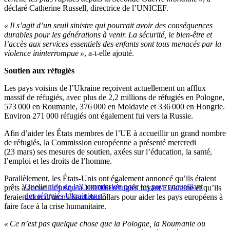
déclaré Catherine Russell, directrice de l’UNICEF.
« Il s’agit d’un seuil sinistre qui pourrait avoir des conséquences
durables pour les générations à venir. La sécurité, le bien-être et
l’accès aux services essentiels des enfants sont tous menacés par la
violence ininterrompue »
, a-t-elle ajouté.
Soutien aux réfugiés
Les pays voisins de l’Ukraine reçoivent actuellement un afflux
massif de réfugiés, avec plus de 2,2 millions de réfugiés en Pologne,
573 000 en Roumanie, 376 000 en Moldavie et 336 000 en Hongrie.
Environ 271 000 réfugiés ont également fui vers la Russie.
Afin d’aider les États membres de l’UE à accueillir un grand nombre
de réfugiés, la Commission européenne a présenté mercredi
(23 mars) ses mesures de soutien, axées sur l’éducation, la santé,
l’emploi et les droits de l’homme.
Parallèlement, les États-Unis ont également annoncé qu’ils étaient
Quelle aide de la Commission pour les pays accueillant
prêts à accueillir jusqu’à 100 000 réfugiés fuyant l’Ukraine et qu’ils
des réfugiés Ukrainiens ?
feraient don d’un milliard de dollars pour aider les pays européens à
faire face à la crise humanitaire.
« Ce n’est pas quelque chose que la Pologne, la Roumanie ou