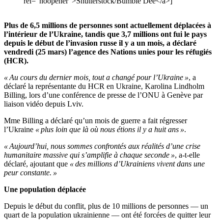
rel="noopener">Shutterstock/Bumble Dee</a>]
Plus de 6,5 millions de personnes sont actuellement déplacées à
l’intérieur de l’Ukraine, tandis que 3,7 millions ont fui le pays
depuis le début de l’invasion russe il y a un mois, a déclaré
vendredi (25 mars) l’agence des Nations unies pour les réfugiés
(HCR).
« Au cours du dernier mois, tout a changé pour l’Ukraine »
, a
déclaré la représentante du HCR en Ukraine, Karolina Lindholm
Billing, lors d’une conférence de presse de l’ONU à Genève par
liaison vidéo depuis Lviv.
Mme Billing a déclaré qu’un mois de guerre a fait régresser
l’Ukraine
« plus loin que là où nous étions il y a huit ans »
.
« Aujourd’hui, nous sommes confrontés aux réalités d’une crise
humanitaire massive qui s’amplifie à chaque seconde »
, a-t-elle
déclaré, ajoutant que
« des millions d’Ukrainiens vivent dans une
peur constante. »
Une population déplacée
Depuis le début du conflit, plus de 10 millions de personnes — un
quart de la population ukrainienne — ont été forcées de quitter leur