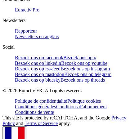
Euractiv Pro
Newsletters
Rapporteur
Newsletters en anglais
Social
Bezoek ons op facebook
Bezoek ons op x
Bezoek ons op linkedin
Bezoek ons op youtube
Bezoek ons op rss-feed
Bezoek ons op instagram
Bezoek ons op mastodon
Bezoek ons op telegram
Bezoek ons op bluesky
Bezoek ons op threads
©
2026
Euractiv FR. All rights reserved.
Politique de confidentialité
Politique cookies
Conditions générales
Conditions d’abonnement
Conditions de vente
This site is protected by reCAPTCHA, and the Google
Privacy
Policy
and
Terms of Service
apply.