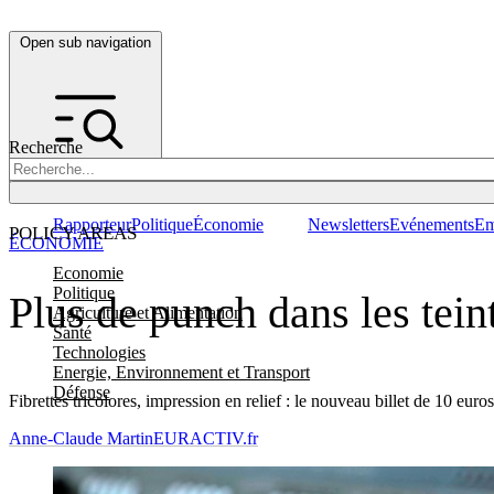
Open sub navigation
Recherche
Rapporteur
Politique
Économie
Newsletters
Evénements
Em
POLICY AREAS
ÉCONOMIE
Economie
Politique
Plus de punch dans les tein
Agriculture et Alimentation
Santé
Technologies
Energie, Environnement et Transport
Défense
Fibrettes tricolores, impression en relief : le nouveau billet de 10 eur
Anne-Claude Martin
EURACTIV.fr