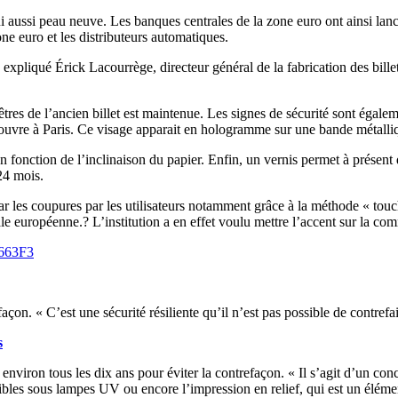
it lui aussi peau neuve. Les banques centrales de la zone euro ont ainsi 
one euro et les distributeurs automatiques.
 expliqué Érick Lacourrège, directeur général de la fabrication des bille
êtres de l’ancien billet est maintenue. Les signes de sécurité sont égalem
ouvre à Paris. Ce visage apparait en hologramme sur une bande métalliqu
onction de l’inclinaison du papier. Enfin, un vernis permet à présent d
 24 mois.
ar les coupures par les utilisateurs notamment grâce à la méthode « touc
le européenne.? L’institution a en effet voulu mettre l’accent sur la com
663F3
façon. « C’est une sécurité résiliente qu’il n’est pas possible de contre
s
nviron tous les dix ans pour éviter la contrefaçon. « Il s’agit d’un conc
isibles sous lampes UV ou encore l’impression en relief, qui est un élémen