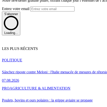
Notre newsletter gratuite phare, offrant chaque jour l’essentiel de l’ac
Entrez votre email
S'abonner
Loading...
LES PLUS RÉCENTS
POLITIQUE
Sánchez riposte contre Meloni : l'Italie menacée de mesures de rétorsi
07.08.2026
PRO
AGRICULTURE & ALIMENTATION
Poulets, bovins et ours polaires : la grippe aviaire se propage