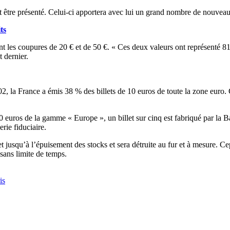
t être présenté. Celui-ci apportera avec lui un grand nombre de nouveaut
ts
aient les coupures de 20 € et de 50 €. « Ces deux valeurs ont représenté 
 dernier.
002, la France a émis 38 % des billets de 10 euros de toute la zone eur
10 euros de la gamme « Europe », un billet sur cinq est fabriqué par la B
rie fiduciaire.
t jusqu’à l’épuisement des stocks et sera détruite au fur et à mesure. C
sans limite de temps.
is