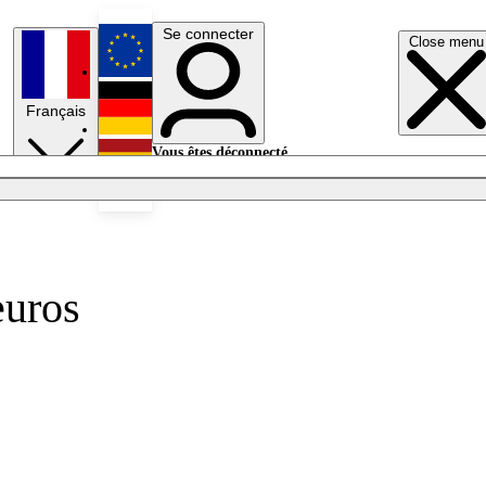
Se connecter
Close menu
English
Français
Deutsch
Vous êtes déconnecté.
Se connecter
Español
Lumières éteintes
euros