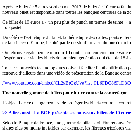
Après le billet de 5 euros sorti en mai 2013, le billet de 10 euros fa
nouveau billet est disponible dans toutes les banques centrales de la z
Ce billet de 10 euros a « un peu plus de punch en termes de teinte », a
trop pastel.
Du côté de l’esthétique du billet, la thématique des cartes, ponts et fen
de la princesse Europe, inspiré par le dessin d’un vase du musée du L
On retrouve également le numéro 10 dont la couleur émeraude varie en f
l’espérance de vie des billets de première génération qui était de 18 à
Tous ces procédés technologiques doivent faciliter l’authentification p
retrouve d’ailleurs dans une vidéo de présentation de la Banque centra
//www.youtube.com/embed/CL2gBrOgUvg?list=PL6FDC86F1D8C
Une nouvelle gamme de billets pour lutter contre la contrefaçon
L’objectif de ce changement est de protéger les billets contre la contre
>> A lire aussi : La BCE présente ses nouveaux billets de 10 euro
Selon le Banque de France, une gamme de billets doit être renouvelée e
signes plus ou moins invisibles par exemple, les fibrettes tricolores v