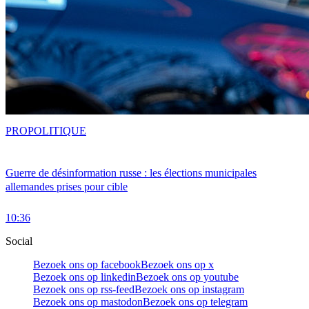
PRO
POLITIQUE
Guerre de désinformation russe : les élections municipales
allemandes prises pour cible
10:36
Social
Bezoek ons op facebook
Bezoek ons op x
Bezoek ons op linkedin
Bezoek ons op youtube
Bezoek ons op rss-feed
Bezoek ons op instagram
Bezoek ons op mastodon
Bezoek ons op telegram