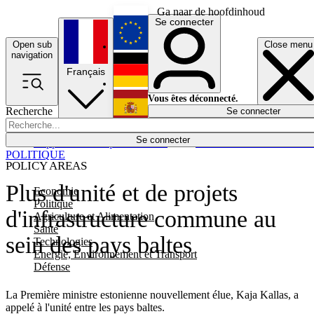
Ga naar de hoofdinhoud
Se connecter
Open sub
Close menu
English
navigation
Français
Deutsch
Vous êtes déconnecté.
Recherche
Se connecter
Español
Lumières éteintes
Se connecter
Rapporteur
Politique
Économie
Newsletters
Evénements
Em
POLITIQUE
POLICY AREAS
Plus d'unité et de projets
Economie
Politique
d'infrastructure commune au
Agriculture et Alimentation
Santé
sein des pays baltes
Technologies
Energie, Environnement et Transport
Défense
La Première ministre estonienne nouvellement élue, Kaja Kallas, a
appelé à l'unité entre les pays baltes.