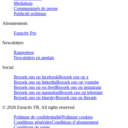
Mediahuis
Communiqués de presse
Publicité politique
Abonnements
Euractiv Pro
Newsletters
Rapporteur
Newsletters en anglais
Social
Bezoek ons op facebook
Bezoek ons op x
Bezoek ons op linkedin
Bezoek ons op youtube
Bezoek ons op rss-feed
Bezoek ons op instagram
Bezoek ons op mastodon
Bezoek ons op telegram
Bezoek ons op bluesky
Bezoek ons op threads
©
2026
Euractiv FR. All rights reserved.
Politique de confidentialité
Politique cookies
Conditions générales
Conditions d’abonnement
Conditions de vente