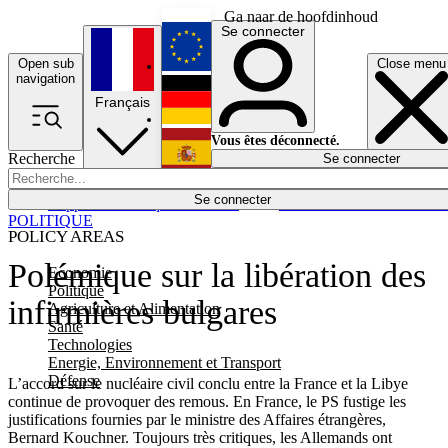
Ga naar de hoofdinhoud
Se connecter
Open sub
Close menu
English
navigation
Français
Deutsch
Vous êtes déconnecté.
Recherche
Se connecter
Español
Lumières éteintes
Se connecter
Rapporteur
Politique
Économie
Newsletters
Evénements
Em
POLITIQUE
POLICY AREAS
Polémique sur la libération des
Economie
Politique
infirmières bulgares
Agriculture et Alimentation
Santé
Technologies
Energie, Environnement et Transport
Défense
L’accord sur le nucléaire civil conclu entre la France et la Libye
continue de provoquer des remous. En France, le PS fustige les
justifications fournies par le ministre des Affaires étrangères,
Bernard Kouchner. Toujours très critiques, les Allemands ont