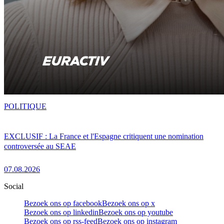
POLITIQUE
EXCLUSIF : La France et l'Espagne critiquent une nomination
controversée au SEAE
07.08.2026
Social
Bezoek ons op facebook
Bezoek ons op x
Bezoek ons op linkedin
Bezoek ons op youtube
Bezoek ons op rss-feed
Bezoek ons op instagram