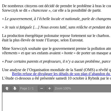
De nombreux citoyens ont décidé de prendre le problème à bras le corp
Szewczyk se dit
« chanceuse »
, car elle a la possibilité de partir.
«
Le gouvernement, à l’échelle locale et nationale, parle de changemen
«
Je suis si fatiguée […] Nous avons lutté, sans relâche et pendant d
La production énergétique polonaise repose fortement sur le charbon. 
était la plus élevée de toute l’Europe, selon Eurostat.
Mme Szewczyk souhaite que le gouvernement prenne la pollution atmos
vêtements
» et que ses enfants avaient «
honte
» de porter un masque av
«
Pour certains parents et professeurs, il n’y a aucun problème, parce 
Une analyse de l’Organisation mondiale de la Santé (OMS) a révélé que 
Berlin refuse de divulguer les détails de son plan d’abandon du
L’étude ci-dessous a été présentée samedi 10 octobre à Rybnik par le
Page
1
/
1
Zoom
100%