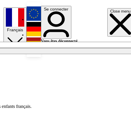
Se connecter
Close menu
English
Français
Deutsch
Vous êtes déconnecté.
Se connecter
Español
Lumières éteintes
 enfants français.