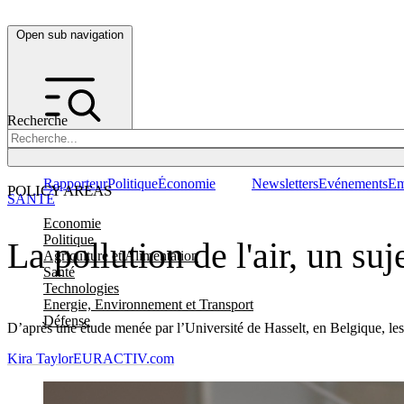
Open sub navigation
Recherche
Rapporteur
Politique
Économie
Newsletters
Evénements
Em
POLICY AREAS
SANTÉ
Economie
Politique
La pollution de l'air, un su
Agriculture et Alimentation
Santé
Technologies
Energie, Environnement et Transport
Défense
D’après une étude menée par l’Université de Hasselt, en Belgique, les 
Kira Taylor
EURACTIV.com