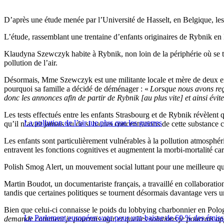
D’après une étude menée par l’Université de Hasselt, en Belgique, les 
L’étude, rassemblant une trentaine d’enfants originaires de Rybnik en 
Klaudyna Szewczyk habite à Rybnik, non loin de la périphérie où se trou
pollution de l’air.
Désormais, Mme Szewczyk est une militante locale et mère de deux enfan
pourquoi sa famille a décidé de déménager : «
Lorsque nous avons reç
donc les annonces afin de partir de Rybnik [au plus vite] et ainsi évite
Les tests effectués entre les enfants Strasbourg et de Rybnik révèlen
La pollution de l’air tue plus que les guerres
qu’il n’avait jamais vu de si hautes concentrations de cette substance
Les enfants sont particulièrement vulnérables à la pollution atmosphériq
entravent les fonctions cognitives et augmentent la morbi-mortalité car
Polish Smog Alert, un mouvement social luttant pour une meilleure qua
Martin Boudot, un documentariste français, a travaillé en collaboration
tandis que certaines politiques se tournent désormais davantage vers un
Bien que celui-ci connaisse le poids du lobbying charbonnier en Pologne
Le Parlement européen vote pour une baisse de 60 % des émiss
demande comment je pourrais agir et quelles solutions je pourrais ap