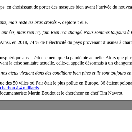
s, en choisissant de porter des masques bien avant l’arrivée du nouveau
ts, mais reste les bras croisés
», déplore-t-elle.
es années, mais rien n’y fait. Rien n’a changé. Nous sommes toujours à 
Ainsi, en 2018, 74 % de l’électricité du pays provenant d’usines à cha
phérique aussi sérieusement que la pandémie actuelle. Alors que plusi
ant la crise sanitaire actuelle, celle-ci appelle désormais à un changeme
nos aïeux vivaient dans des conditions bien pires et ils sont toujours en
des 50 villes où l’air était le plus pollué en Europe, 36 étaient polona
 charbon à 4 milliards
 documentariste Martin Boudot et le chercheur en chef Tim Nawrot.