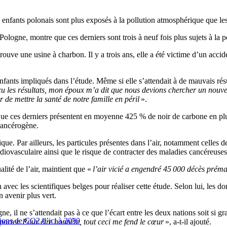
enfants polonais sont plus exposés à la pollution atmosphérique que les
Pologne, montre que ces derniers sont trois à neuf fois plus sujets à la
ve une usine à charbon. Il y a trois ans, elle a été victime d’un accident
ts impliqués dans l’étude. Même si elle s’attendait à de mauvais résulta
u les résultats, mon époux m’a dit que nous devions chercher un nouvel
r de mettre la santé de notre famille en péril
».
t que ces derniers présentent en moyenne 425 % de noir de carbone en plu
 cancérogène.
ue. Par ailleurs, les particules présentes dans l’air, notamment celles de
diovasculaire ainsi que le risque de contracter des maladies cancéreuses 
lité de l’air, maintient que «
l’air vicié a engendré 45 000 décès prém
 avec les scientifiques belges pour réaliser cette étude. Selon lui, les 
 avenir plus vert.
, il ne s’attendait pas à ce que l’écart entre les deux nations soit si g
ions de CO2 d’ici à 2030
porter. Pour être honnête, tout ceci me fend le cœur
», a-t-il ajouté.