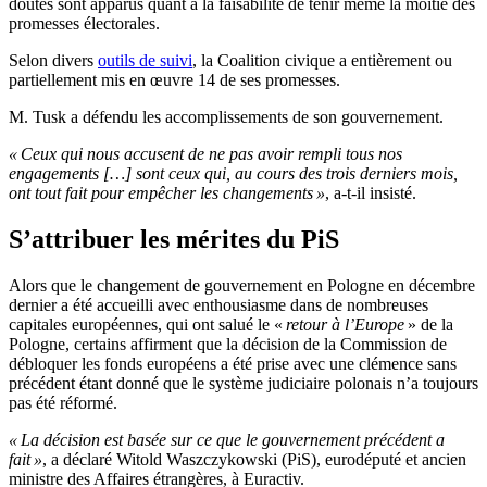
doutes sont apparus quant à la faisabilité de tenir même la moitié des
promesses électorales.
Selon divers
outils de suivi
, la Coalition civique a entièrement ou
partiellement mis en œuvre 14 de ses promesses.
M. Tusk a défendu les accomplissements de son gouvernement.
« Ceux qui nous accusent de ne pas avoir rempli tous nos
engagements […] sont ceux qui, au cours des trois derniers mois,
ont tout fait pour empêcher les changements »
, a-t-il insisté.
S’attribuer les mérites du PiS
Alors que le changement de gouvernement en Pologne en décembre
dernier a été accueilli avec enthousiasme dans de nombreuses
capitales européennes, qui ont salué le «
retour à l’Europe
» de la
Pologne, certains affirment que la décision de la Commission de
débloquer les fonds européens a été prise avec une clémence sans
précédent étant donné que le système judiciaire polonais n’a toujours
pas été réformé.
« La décision est basée sur ce que le gouvernement précédent a
fait »
, a déclaré Witold Waszczykowski (PiS), eurodéputé et ancien
ministre des Affaires étrangères, à Euractiv.