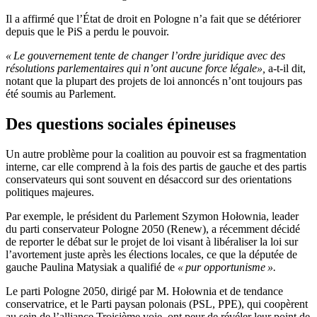
Il a affirmé que l’État de droit en Pologne n’a fait que se détériorer
depuis que le PiS a perdu le pouvoir.
« Le gouvernement tente de changer l’ordre juridique avec des
résolutions parlementaires qui n’ont aucune force légale»,
a-t-il dit,
notant que la plupart des projets de loi annoncés n’ont toujours pas
été soumis au Parlement.
Des questions sociales épineuses
Un autre problème pour la coalition au pouvoir est sa fragmentation
interne, car elle comprend à la fois des partis de gauche et des partis
conservateurs qui sont souvent en désaccord sur des orientations
politiques majeures.
Par exemple, le président du Parlement Szymon Hołownia, leader
du parti conservateur Pologne 2050 (Renew), a récemment décidé
de reporter le débat sur le projet de loi visant à libéraliser la loi sur
l’avortement juste après les élections locales, ce que la députée de
gauche Paulina Matysiak a qualifié de
« pur opportunisme ».
Le parti Pologne 2050, dirigé par M. Hołownia et de tendance
conservatrice, et le Parti paysan polonais (PSL, PPE), qui coopèrent
au sein de l’alliance Troisième voie, ont peur de révéler leur point de