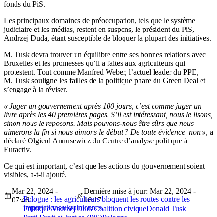
fonds du PiS.
Les principaux domaines de préoccupation, tels que le système
judiciaire et les médias, restent en suspens, le président du PiS,
Andrzej Duda, étant susceptible de bloquer la plupart des initiatives.
M. Tusk devra trouver un équilibre entre ses bonnes relations avec
Bruxelles et les promesses qu’il a faites aux agriculteurs qui
protestent. Tout comme Manfred Weber, l’actuel leader du PPE,
M. Tusk souligne les failles de la politique phare du Green Deal et
s’engage à la réviser.
« Juger un gouvernement après 100 jours, c’est comme juger un
livre après les 40 premières pages. S’il est intéressant, nous le lisons,
sinon nous le reposons. Mais pouvons-nous être sûrs que nous
aimerons la fin si nous aimons le début ? De toute évidence, non »
, a
déclaré Olgierd Annusewicz du Centre d’analyse politique à
Euractiv.
Ce qui est important, c’est que les actions du gouvernement soient
visibles, a-t-il ajouté.
Mar 22, 2024 -
Dernière mise à jour: Mar 22, 2024 -
Pologne : les agriculteurs bloquent les routes contre les
07:46
16:17
importations ukrainiennes
Politique
Andrzej Duda
Coalition civique
Donald Tusk