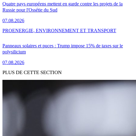
Quatre pays européens mettent en garde contre les projets de la
Russie pour l'Ossétie du Sud
07.08.2026
PRO
ENERGIE, ENVIRONNEMENT ET TRANSPORT
Panneaux solaires et puces : Trump impose 15% de taxes sur le
polysilicium
07.08.2026
PLUS DE CETTE SECTION