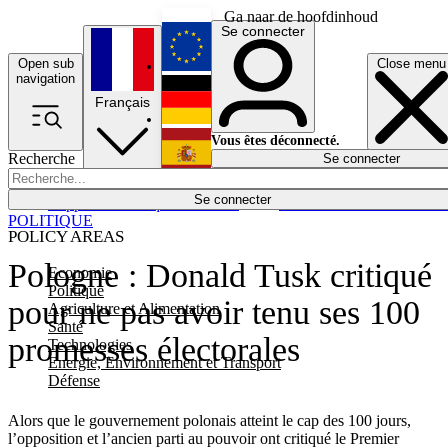
Ga naar de hoofdinhoud
Se connecter
Open sub
Close menu
English
navigation
Français
Deutsch
Vous êtes déconnecté.
Recherche
Se connecter
Español
Lumières éteintes
Se connecter
Rapporteur
Politique
Économie
Newsletters
Evénements
Em
POLITIQUE
POLICY AREAS
Pologne : Donald Tusk critiqué
Economie
Politique
pour ne pas avoir tenu ses 100
Agriculture et Alimentation
Santé
promesses électorales
Technologies
Energie, Environnement et Transport
Défense
Alors que le gouvernement polonais atteint le cap des 100 jours,
l’opposition et l’ancien parti au pouvoir ont critiqué le Premier