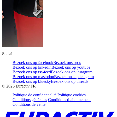
Social
Bezoek ons op facebook
Bezoek ons op x
Bezoek ons op linkedin
Bezoek ons op youtube
Bezoek ons op rss-feed
Bezoek ons op instagram
Bezoek ons op mastodon
Bezoek ons op telegram
Bezoek ons op bluesky
Bezoek ons op threads
©
2026
Euractiv FR
Politique de confidentialité
Politique cookies
Conditions générales
Conditions d’abonnement
Conditions de vente