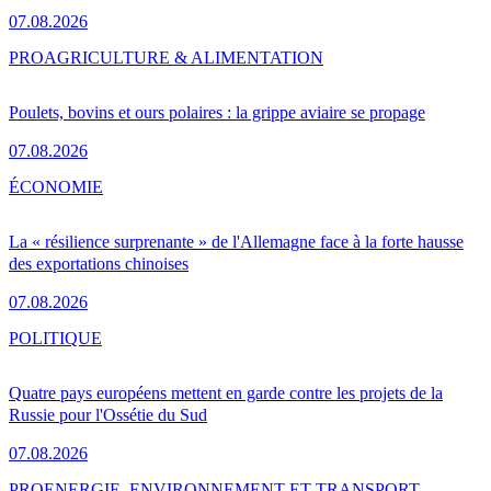
07.08.2026
PRO
AGRICULTURE & ALIMENTATION
Poulets, bovins et ours polaires : la grippe aviaire se propage
07.08.2026
ÉCONOMIE
La « résilience surprenante » de l'Allemagne face à la forte hausse
des exportations chinoises
07.08.2026
POLITIQUE
Quatre pays européens mettent en garde contre les projets de la
Russie pour l'Ossétie du Sud
07.08.2026
PRO
ENERGIE, ENVIRONNEMENT ET TRANSPORT