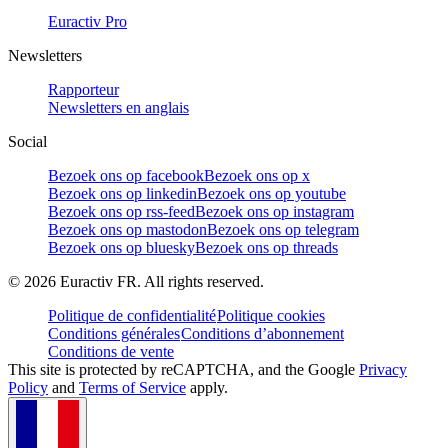
Euractiv Pro
Newsletters
Rapporteur
Newsletters en anglais
Social
Bezoek ons op facebook
Bezoek ons op x
Bezoek ons op linkedin
Bezoek ons op youtube
Bezoek ons op rss-feed
Bezoek ons op instagram
Bezoek ons op mastodon
Bezoek ons op telegram
Bezoek ons op bluesky
Bezoek ons op threads
©
2026
Euractiv FR. All rights reserved.
Politique de confidentialité
Politique cookies
Conditions générales
Conditions d’abonnement
Conditions de vente
This site is protected by reCAPTCHA, and the Google
Privacy
Policy
and
Terms of Service
apply.