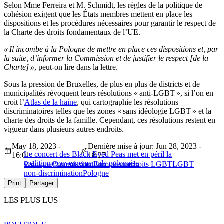
Selon Mme Ferreira et M. Schmidt, les règles de la politique de
cohésion exigent que les États membres mettent en place les
dispositions et les procédures nécessaires pour garantir le respect de
la Charte des droits fondamentaux de l’UE.
« Il incombe à la Pologne de mettre en place ces dispositions et, par
la suite, d’informer la Commission et de justifier le respect [de la
Charte] »
, peut-on lire dans la lettre.
Sous la pression de Bruxelles, de plus en plus de districts et de
municipalités révoquent leurs résolutions « anti-LGBT », si l’on en
croit l’
Atlas de la haine
, qui cartographie les résolutions
discriminatoires telles que les zones « sans idéologie LGBT » et la
charte des droits de la famille. Cependant, ces résolutions restent en
vigueur dans plusieurs autres endroits.
May 18, 2023 -
Dernière mise à jour: Jun 28, 2023 -
Le concert des Black Eyed Peas met en péril la
16:01
18:27
coalition gouvernementale polonaise
Politique
Commission Européenne
droits LGBT
LGBT
non-discrimination
Pologne
Print
Partager
LES PLUS LUS