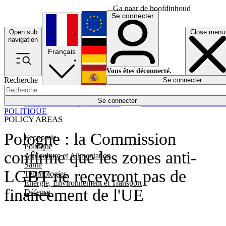
Ga naar de hoofdinhoud
Se connecter
Open sub
Close menu
English
navigation
Français
Deutsch
Vous êtes déconnecté.
Recherche
Se connecter
Español
Lumières éteintes
Se connecter
Rapporteur
Politique
Économie
Newsletters
Evénements
Em
POLITIQUE
POLICY AREAS
Pologne : la Commission
Economie
Politique
confirme que les zones anti-
Agriculture et Alimentation
Santé
LGBT ne recevront pas de
Technologies
Energie, Environnement et Transport
financement de l'UE
Défense