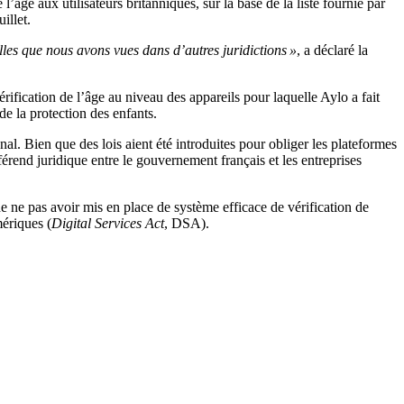
âge aux utilisateurs britanniques, sur la base de la liste fournie par
illet.
lles que nous avons vues dans d’autres juridictions »
, a déclaré la
rification de l’âge au niveau des appareils pour laquelle Aylo a fait
de la protection des enfants.
nal. Bien que des lois aient été introduites pour obliger les plateformes
érend juridique entre le gouvernement français et les entreprises
ne pas avoir mis en place de système efficace de vérification de
mériques (
Digital Services Act
, DSA).