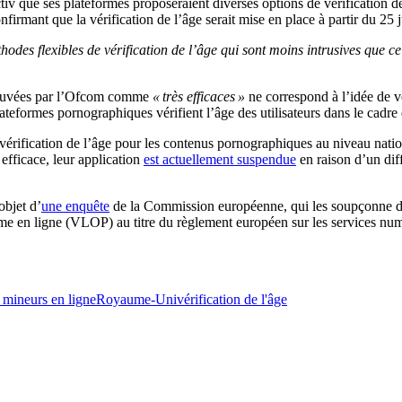
v que ses plateformes proposeraient diverses options de vérification de l’
irmant que la vérification de l’âge serait mise en place à partir du 25 ju
hodes flexibles de vérification de l’âge qui sont moins intrusives que ce
prouvées par l’Ofcom comme
« très efficaces »
ne correspond à l’idée de vé
teformes pornographiques vérifient l’âge des utilisateurs dans le cadre 
a vérification de l’âge pour les contenus pornographiques au niveau natio
efficace, leur application
est actuellement suspendue
en raison d’un diff
objet d’
une enquête
de la Commission européenne, qui les soupçonne de 
orme en ligne (VLOP) au titre du règlement européen sur les services nu
 mineurs en ligne
Royaume-Uni
vérification de l'âge