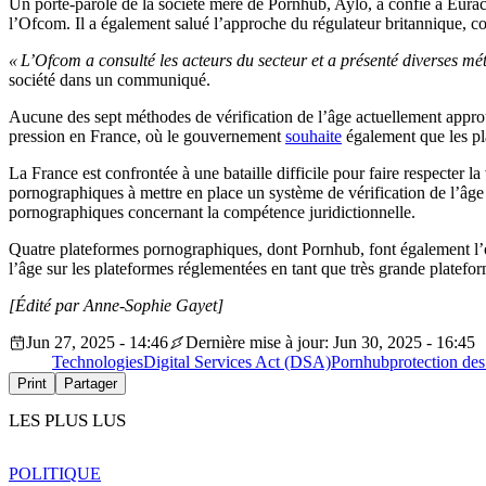
Un porte-parole de la société mère de Pornhub, Aylo, a confié à Euracti
l’Ofcom. Il a également salué l’approche du régulateur britannique, conf
« L’Ofcom a consulté les acteurs du secteur et a présenté diverses mét
société dans un communiqué.
Aucune des sept méthodes de vérification de l’âge actuellement ap
pression en France, où le gouvernement
souhaite
également que les pla
La France est confrontée à une bataille difficile pour faire respecter l
pornographiques à mettre en place un système de vérification de l’âge 
pornographiques concernant la compétence juridictionnelle.
Quatre plateformes pornographiques, dont Pornhub, font également l’
l’âge sur les plateformes réglementées en tant que très grande platef
[Édité par Anne-Sophie Gayet]
Jun 27, 2025 - 14:46
Dernière mise à jour: Jun 30, 2025 - 16:45
Technologies
Digital Services Act (DSA)
Pornhub
protection des
Print
Partager
LES PLUS LUS
POLITIQUE