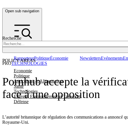
Open sub navigation
Recherche
Rapporteur
Politique
Économie
Newsletters
Evénements
Em
POLICY AREAS
PRO
TECHNOLOGIES
Economie
Politique
Pornhub accepte la vérifica
Agriculture et Alimentation
Santé
face à une opposition
Technologies
Energie, Environnement et Transport
Défense
L’autorité britannique de régulation des communications a annoncé que 
Royaume-Uni.