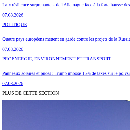
La « résilience surprenante » de l'Allemagne face à la forte hausse de
07.08.2026
POLITIQUE
Quatre pays européens mettent en garde contre les projets de la Russi
07.08.2026
PRO
ENERGIE, ENVIRONNEMENT ET TRANSPORT
Panneaux solaires et puces : Trump impose 15% de taxes sur le polysi
07.08.2026
PLUS DE CETTE SECTION