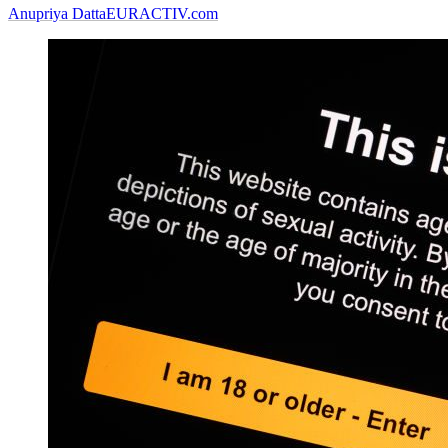
Anupriya Datta
EURACTIV.com