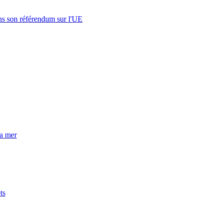
s son référendum sur l'UE
la mer
ts