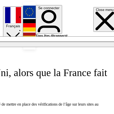
Se connecter
Close menu
English
Français
Deutsch
Vous êtes déconnecté.
Se connecter
Español
Lumières éteintes
i, alors que la France fait
 mettre en place des vérifications de l’âge sur leurs sites au