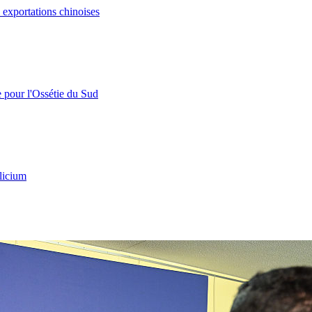
s exportations chinoises
e pour l'Ossétie du Sud
licium