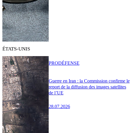
ÉTATS-UNIS
PRO
DÉFENSE
Guerre en Iran : la Commission confirme le
report de la diffusion des images satellites
de l’UE
28.07.2026