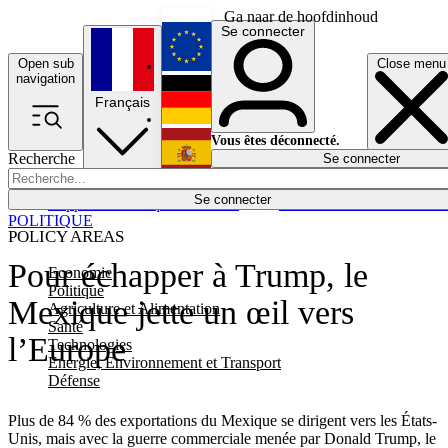
Ga naar de hoofdinhoud
Se connecter
Open sub
Close menu
English
navigation
Français
Deutsch
Vous êtes déconnecté.
Recherche
Se connecter
Español
Lumières éteintes
Se connecter
Rapporteur
Politique
Économie
Newsletters
Evénements
Em
POLITIQUE
POLICY AREAS
Pour échapper à Trump, le
Economie
Politique
Mexique jette un œil vers
Agriculture et Alimentation
Santé
l’Europe
Technologies
Energie, Environnement et Transport
Défense
Plus de 84 % des exportations du Mexique se dirigent vers les États-
Unis, mais avec la guerre commerciale menée par Donald Trump, le