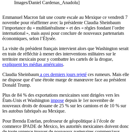
Images/Daniel Cardenas_Anadolu]
Emmanuel Macron fait une courte escale au Mexique ce vendredi 7
novembe pour réaffirmer avec la présidente Claudia Sheinbaum
l’importance du « multilatéralisme » et des « règles fondant l’ordre
international », mais aussi pour conclure de nouveaux partenariats
économiques, selon l’Élysée.
La visite du président français intervient alors que Washington serait
en train de réfléchir à mener des interventions militaires sur le
territoire mexicain pour y combattre les cartels de la drogue,
expliquent les médias américains
.
Claudia Sheinbaum
a ces derniers jours rejeté
ces rumeurs. Mais elle
ne dispose que d’une étroite marge de manœuvre face au président
Donald Trump.
Plus de 84 % des exportations mexicaines sont dirigées vers les
États-Unis et Washington
impose
depuis le 1er novembre de
nouveaux droits de douane de 25 % sur les camions et de 10 % sur
les autobus fabriqués au Mexique.
Pour Brenda Estefan, professeur de géopolitique à l’école de
commerce IPADE de Mexico, les autorités mexicaines doivent donc
de toute urgence trouver de nouveaux partenaires commerciaux.