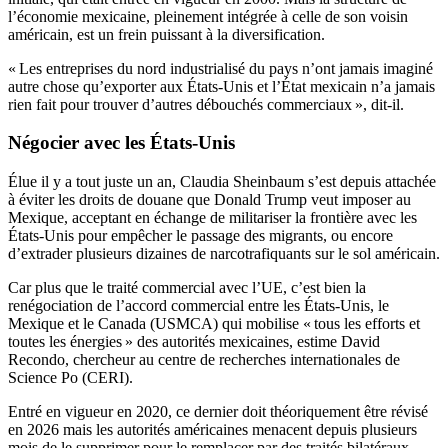
l’économie mexicaine, pleinement intégrée à celle de son voisin
américain, est un frein puissant à la diversification.
« Les entreprises du nord industrialisé du pays n’ont jamais imaginé
autre chose qu’exporter aux États-Unis et l’État mexicain n’a jamais
rien fait pour trouver d’autres débouchés commerciaux », dit-il.
Négocier avec les États-Unis
Élue il y a tout juste un an, Claudia Sheinbaum s’est depuis attachée
à éviter les droits de douane que Donald Trump veut imposer au
Mexique, acceptant en échange de militariser la frontière avec les
États-Unis pour empêcher le passage des migrants, ou encore
d’extrader plusieurs dizaines de narcotrafiquants sur le sol américain.
Car plus que le traité commercial avec l’UE, c’est bien la
renégociation de l’accord commercial entre les États-Unis, le
Mexique et le Canada (USMCA) qui mobilise « tous les efforts et
toutes les énergies » des autorités mexicaines, estime David
Recondo, chercheur au centre de recherches internationales de
Science Po (CERI).
Entré en vigueur en 2020, ce dernier doit théoriquement être révisé
en 2026 mais les autorités américaines menacent depuis plusieurs
mois de le supprimer pour le remplacer par des traités bilatéraux