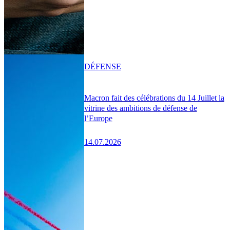
DÉFENSE
Macron fait des célébrations du 14 Juillet la
vitrine des ambitions de défense de
l’Europe
14.07.2026