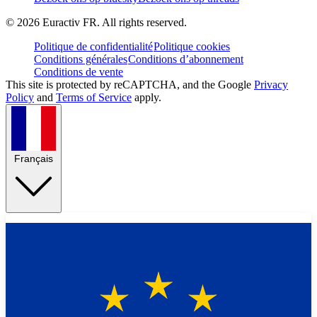
©
2026
Euractiv FR. All rights reserved.
Politique de confidentialité
Politique cookies
Conditions générales
Conditions d’abonnement
Conditions de vente
This site is protected by reCAPTCHA, and the Google
Privacy
Policy
and
Terms of Service
apply.
Français