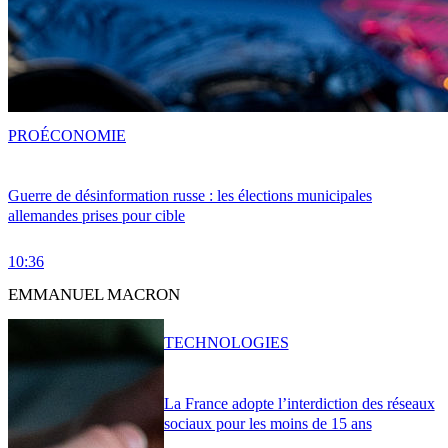
PRO
ÉCONOMIE
Guerre de désinformation russe : les élections municipales
allemandes prises pour cible
10:36
EMMANUEL MACRON
TECHNOLOGIES
La France adopte l’interdiction des réseaux
sociaux pour les moins de 15 ans