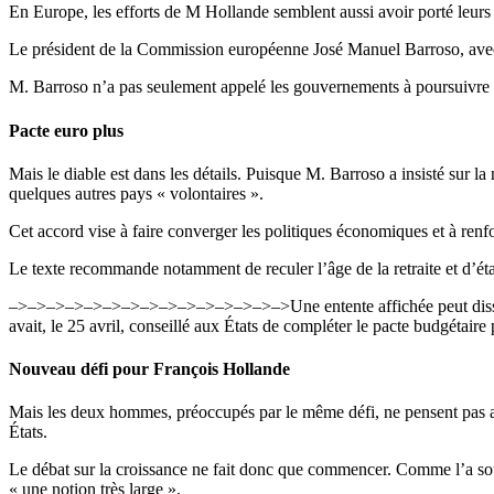
En Europe, les efforts de M Hollande semblent aussi avoir porté leurs f
Le président de la Commission européenne José Manuel Barroso, avec l
M. Barroso n’a pas seulement appelé les gouvernements à poursuivre l’
Pacte euro plus
Mais le diable est dans les détails. Puisque M. Barroso a insisté sur l
quelques autres pays « volontaires ».
Cet accord vise à faire converger les politiques économiques et à ren
Le texte recommande notamment de reculer l’âge de la retraite et d’étab
–>–>–>–>–>
–>–>–>–>–>
–>–>–>–>–>Une entente affichée peut dissi
avait, le 25 avril, conseillé aux États de compléter le pacte budgétai
Nouveau défi pour François Hollande
Mais les deux hommes, préoccupés par le même défi, ne pensent pas aux 
États.
Le débat sur la croissance ne fait donc que commencer. Comme l’a sou
« une notion très large ».