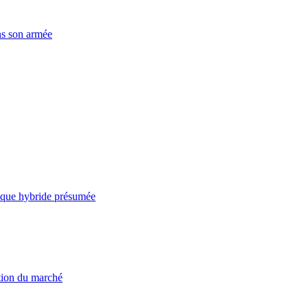
ns son armée
taque hybride présumée
ation du marché