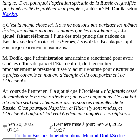
langue. C’est pourquoi l’opération spéciale de la Russie est justifiée
par la nécessité de protéger leur peuple »
, a déclaré M. Dodik, selon
Klix.ba
.
« C’est la même chose ici. Nous ne pouvons pas partager les mêmes
écoles, les mêmes manuels scolaires que les musulmans »
, a-t-il
ajouté, faisant référence à l’une des trois principales nations de
Bosnie avec les Croates et les Serbes, à savoir les Bosniaques, qui
sont majoritairement musulmans.
M. Dodik, que l’administration américaine a sanctionné pour avoir
sapé les efforts de paix et l’État de droit, doit rencontrer
prochainement le président russe Vladimir Poutine pour discuter de
« projets concrets en matière d’énergie et du comportement de
l’Occident »
.
Au cours de l’entretien, il a ajouté que l’Occident
« n’a jamais cessé
de combattre le monde orthodoxe ; nous le comprenons. Ce combat
n’a qu’un seul but : s’emparer des ressources naturelles de la
Russie. C’est pourquoi Napoléon et Hitler s’y sont rendus, et
l’Occident d’aujourd’hui veut également conquérir ces régions »
.
Sep 20, 2022 -
Dernière mise à jour: Sep 20, 2022 -
07:14
10:37
Politique
Bosnie
Chine
International
Milorad Dodik
Serbie