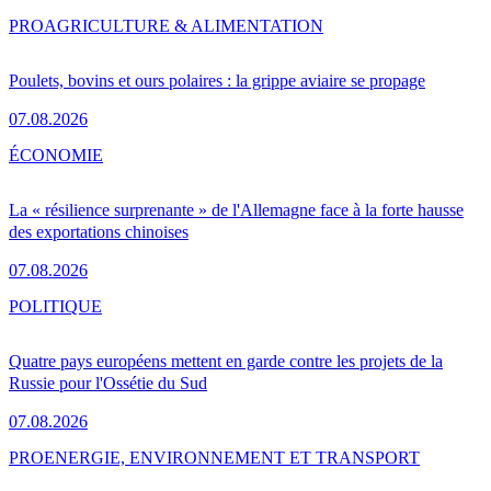
PRO
AGRICULTURE & ALIMENTATION
Poulets, bovins et ours polaires : la grippe aviaire se propage
07.08.2026
ÉCONOMIE
La « résilience surprenante » de l'Allemagne face à la forte hausse
des exportations chinoises
07.08.2026
POLITIQUE
Quatre pays européens mettent en garde contre les projets de la
Russie pour l'Ossétie du Sud
07.08.2026
PRO
ENERGIE, ENVIRONNEMENT ET TRANSPORT