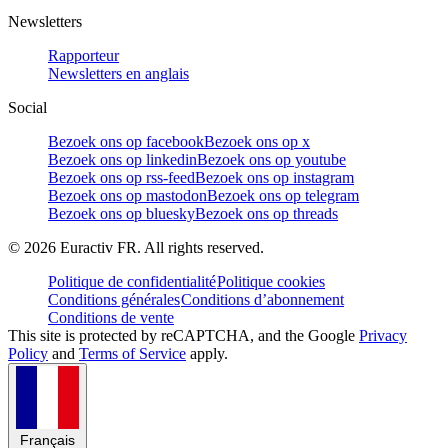
Newsletters
Rapporteur
Newsletters en anglais
Social
Bezoek ons op facebook
Bezoek ons op x
Bezoek ons op linkedin
Bezoek ons op youtube
Bezoek ons op rss-feed
Bezoek ons op instagram
Bezoek ons op mastodon
Bezoek ons op telegram
Bezoek ons op bluesky
Bezoek ons op threads
©
2026
Euractiv FR. All rights reserved.
Politique de confidentialité
Politique cookies
Conditions générales
Conditions d’abonnement
Conditions de vente
This site is protected by reCAPTCHA, and the Google
Privacy
Policy
and
Terms of Service
apply.
Français