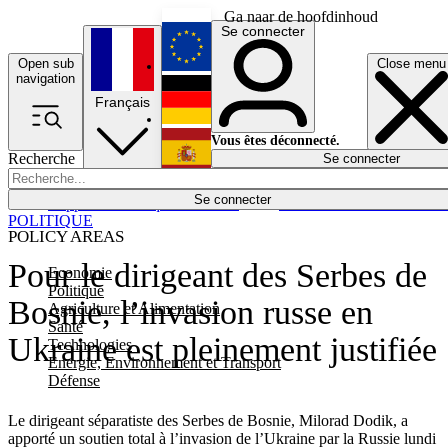
Ga naar de hoofdinhoud
Se connecter
Open sub
Close menu
English
navigation
Français
Deutsch
Vous êtes déconnecté.
Recherche
Se connecter
Español
Lumières éteintes
Se connecter
Rapporteur
Politique
Économie
Newsletters
Evénements
Em
POLITIQUE
POLICY AREAS
Pour le dirigeant des Serbes de
Economie
Politique
Bosnie, l’invasion russe en
Agriculture et Alimentation
Santé
Ukraine est pleinement justifiée
Technologies
Energie, Environnement et Transport
Défense
Le dirigeant séparatiste des Serbes de Bosnie, Milorad Dodik, a
apporté un soutien total à l’invasion de l’Ukraine par la Russie lundi