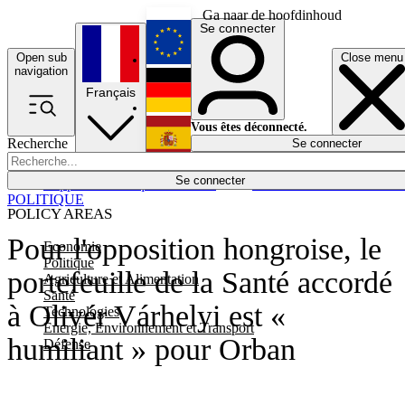
Ga naar de hoofdinhoud
Se connecter
Open sub
Close menu
English
navigation
Français
Deutsch
Vous êtes déconnecté.
Recherche
Se connecter
Español
Lumières éteintes
Se connecter
Rapporteur
Politique
Économie
Newsletters
Evénements
Em
POLITIQUE
POLICY AREAS
Pour l'opposition hongroise, le
Economie
Politique
portefeuille de la Santé accordé
Agriculture et Alimentation
Santé
à Olivér Várhelyi est «
Technologies
Energie, Environnement et Transport
humiliant » pour Orban
Défense