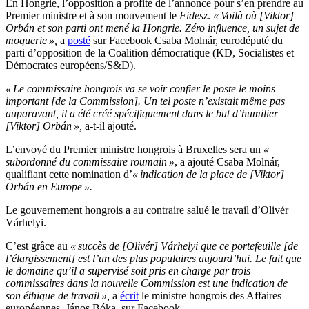
En Hongrie, l’opposition a profité de l’annonce pour s’en prendre au
Premier ministre et à son mouvement le
Fidesz
.
« Voilà où [Viktor]
Orbán et son parti ont mené la Hongrie. Zéro influence, un sujet de
moquerie »,
a
posté
sur Facebook Csaba Molnár, eurodéputé du
parti d’opposition de la Coalition démocratique (KD, Socialistes et
Démocrates européens/S&D).
« Le commissaire hongrois va se voir confier le poste le moins
important [de la Commission]. Un tel poste n’existait même pas
auparavant, il a été créé spécifiquement dans le but d’humilier
[Viktor] Orbán »,
a-t-il ajouté.
L’envoyé du Premier ministre hongrois à Bruxelles sera un
«
subordonné du commissaire roumain »
, a ajouté Csaba Molnár,
qualifiant cette nomination d’
« indication de la place de [Viktor]
Orbán en Europe ».
Le gouvernement hongrois a au contraire salué le travail d’Olivér
Várhelyi.
C’est grâce au
« succès de [Olivér] Várhelyi que ce portefeuille [de
l’élargissement] est l’un des plus populaires aujourd’hui. Le fait que
le domaine qu’il a supervisé soit pris en charge par trois
commissaires dans la nouvelle Commission est une indication de
son éthique de travail »,
a
écrit
le ministre hongrois des Affaires
européennes, János Bóka, sur Facebook.