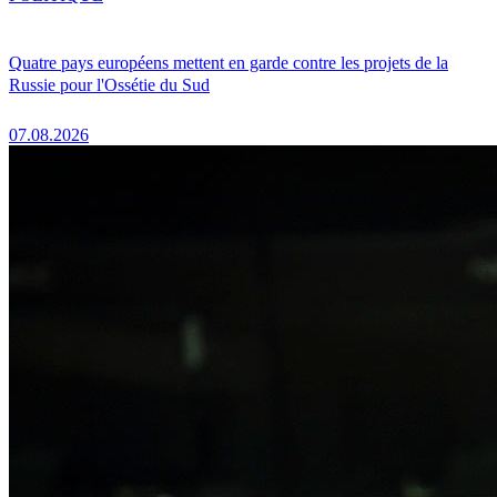
Quatre pays européens mettent en garde contre les projets de la
Russie pour l'Ossétie du Sud
07.08.2026