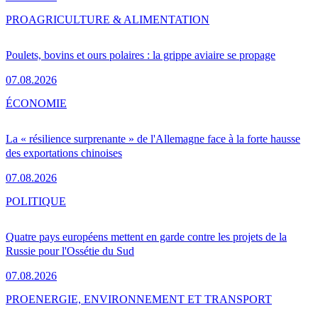
PRO
AGRICULTURE & ALIMENTATION
Poulets, bovins et ours polaires : la grippe aviaire se propage
07.08.2026
ÉCONOMIE
La « résilience surprenante » de l'Allemagne face à la forte hausse
des exportations chinoises
07.08.2026
POLITIQUE
Quatre pays européens mettent en garde contre les projets de la
Russie pour l'Ossétie du Sud
07.08.2026
PRO
ENERGIE, ENVIRONNEMENT ET TRANSPORT