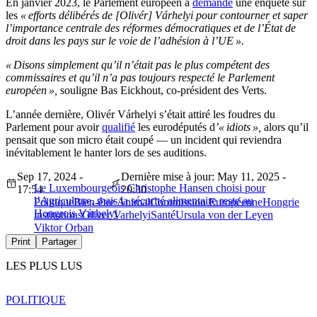
En janvier 2023, le Parlement européen a
demandé
une enquête sur
les
« efforts délibérés de [Olivér] Várhelyi pour contourner et saper
l’importance centrale des réformes démocratiques et de l’État de
droit dans les pays sur le voie de l’adhésion à l’UE ».
« Disons simplement qu’il n’était pas le plus compétent des
commissaires et qu’il n’a pas toujours respecté le Parlement
européen »,
souligne Bas Eickhout, co-président des Verts.
L’année dernière, Olivér Várhelyi s’était attiré les foudres du
Parlement pour avoir
qualifié
les eurodéputés d
’« idiots »,
alors qu’il
pensait que son micro était coupé — un incident qui reviendra
inévitablement le hanter lors de ses auditions.
Sep 17, 2024 -
Dernière mise à jour: May 11, 2025 -
Le Luxembourgeois Christophe Hansen choisi pour
17:54
20:30
l’Agriculture, mais la sécurité alimentaire reste au
Politique
Bien-être Animal
Commission Européenne
Hongrie
Hongrois Várhelyi
institutions
Oliver Varhelyi
Santé
Ursula von der Leyen
Viktor Orban
Print
Partager
LES PLUS LUS
POLITIQUE