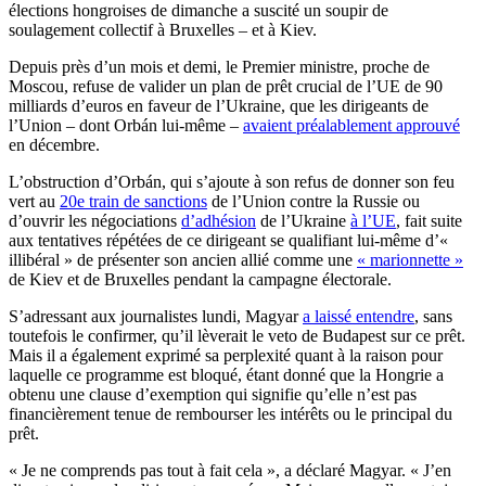
élections hongroises de dimanche a suscité un soupir de
soulagement collectif à Bruxelles – et à Kiev.
Depuis près d’un mois et demi, le Premier ministre, proche de
Moscou, refuse de valider un plan de prêt crucial de l’UE de 90
milliards d’euros en faveur de l’Ukraine, que les dirigeants de
l’Union – dont Orbán lui-même –
avaient préalablement approuvé
en décembre.
L’obstruction d’Orbán, qui s’ajoute à son refus de donner son feu
vert au
20e train de sanctions
de l’Union contre la Russie ou
d’ouvrir les négociations
d’adhésion
de l’Ukraine
à l’UE
, fait suite
aux tentatives répétées de ce dirigeant se qualifiant lui-même d’«
illibéral » de présenter son ancien allié comme une
« marionnette »
de Kiev et de Bruxelles pendant la campagne électorale.
S’adressant aux journalistes lundi, Magyar
a laissé entendre
, sans
toutefois le confirmer, qu’il lèverait le veto de Budapest sur ce prêt.
Mais il a également exprimé sa perplexité quant à la raison pour
laquelle ce programme est bloqué, étant donné que la Hongrie a
obtenu une clause d’exemption qui signifie qu’elle n’est pas
financièrement tenue de rembourser les intérêts ou le principal du
prêt.
« Je ne comprends pas tout à fait cela », a déclaré Magyar. « J’en