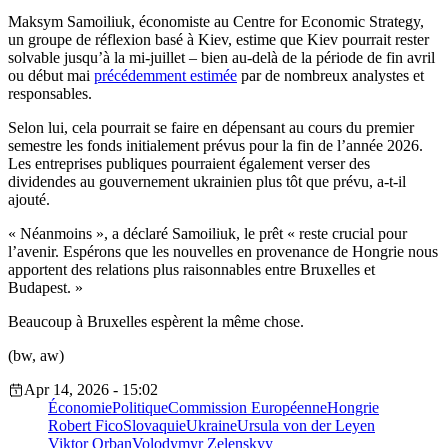
Maksym Samoiliuk, économiste au Centre for Economic Strategy,
un groupe de réflexion basé à Kiev, estime que Kiev pourrait rester
solvable jusqu’à la mi-juillet – bien au-delà de la période de fin avril
ou début mai
précédemment estimée
par de nombreux analystes et
responsables.
Selon lui, cela pourrait se faire en dépensant au cours du premier
semestre les fonds initialement prévus pour la fin de l’année 2026.
Les entreprises publiques pourraient également verser des
dividendes au gouvernement ukrainien plus tôt que prévu, a-t-il
ajouté.
« Néanmoins », a déclaré Samoiliuk, le prêt « reste crucial pour
l’avenir. Espérons que les nouvelles en provenance de Hongrie nous
apportent des relations plus raisonnables entre Bruxelles et
Budapest. »
Beaucoup à Bruxelles espèrent la même chose.
(bw, aw)
Apr 14, 2026 - 15:02
Économie
Politique
Commission Européenne
Hongrie
Robert Fico
Slovaquie
Ukraine
Ursula von der Leyen
Viktor Orban
Volodymyr Zelenskyy