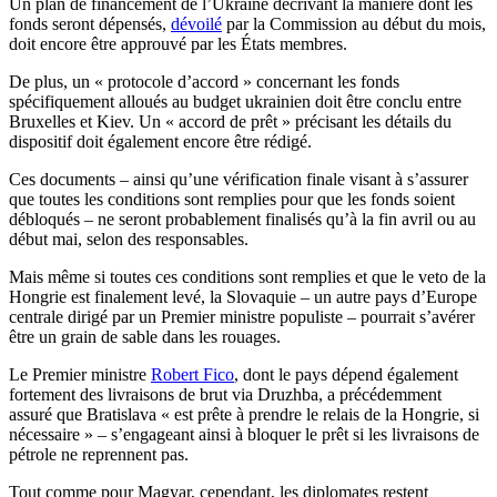
Un plan de financement de l’Ukraine décrivant la manière dont les
fonds seront dépensés,
dévoilé
par la Commission au début du mois,
doit encore être approuvé par les États membres.
De plus, un « protocole d’accord » concernant les fonds
spécifiquement alloués au budget ukrainien doit être conclu entre
Bruxelles et Kiev. Un « accord de prêt » précisant les détails du
dispositif doit également encore être rédigé.
Ces documents – ainsi qu’une vérification finale visant à s’assurer
que toutes les conditions sont remplies pour que les fonds soient
débloqués – ne seront probablement finalisés qu’à la fin avril ou au
début mai, selon des responsables.
Mais même si toutes ces conditions sont remplies et que le veto de la
Hongrie est finalement levé, la Slovaquie – un autre pays d’Europe
centrale dirigé par un Premier ministre populiste – pourrait s’avérer
être un grain de sable dans les rouages.
Le Premier ministre
Robert Fico
, dont le pays dépend également
fortement des livraisons de brut via Druzhba, a précédemment
assuré que Bratislava « est prête à prendre le relais de la Hongrie, si
nécessaire » – s’engageant ainsi à bloquer le prêt si les livraisons de
pétrole ne reprennent pas.
Tout comme pour Magyar, cependant, les diplomates restent