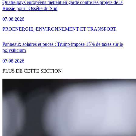
Quatre pays européens mettent en garde contre les projets de la
Russie pour l'Ossétie du Sud
07.08.2026
PRO
ENERGIE, ENVIRONNEMENT ET TRANSPORT
Panneaux solaires et puces : Trump impose 15% de taxes sur le
polysilicium
07.08.2026
PLUS DE CETTE SECTION