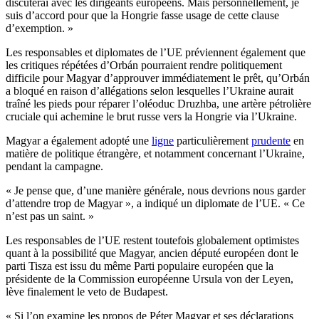
discuterai avec les dirigeants européens. Mais personnellement, je
suis d’accord pour que la Hongrie fasse usage de cette clause
d’exemption. »
Les responsables et diplomates de l’UE préviennent également que
les critiques répétées d’Orbán pourraient rendre politiquement
difficile pour Magyar d’approuver immédiatement le prêt, qu’Orbán
a bloqué en raison d’allégations selon lesquelles l’Ukraine aurait
traîné les pieds pour réparer l’oléoduc Druzhba, une artère pétrolière
cruciale qui achemine le brut russe vers la Hongrie via l’Ukraine.
Magyar a également adopté une
ligne
particulièrement
prudente
en
matière de politique étrangère, et notamment concernant l’Ukraine,
pendant la campagne.
« Je pense que, d’une manière générale, nous devrions nous garder
d’attendre trop de Magyar », a indiqué un diplomate de l’UE. « Ce
n’est pas un saint. »
Les responsables de l’UE restent toutefois globalement optimistes
quant à la possibilité que Magyar, ancien député européen dont le
parti Tisza est issu du même Parti populaire européen que la
présidente de la Commission européenne Ursula von der Leyen,
lève finalement le veto de Budapest.
« Si l’on examine les propos de Péter Magyar et ses déclarations