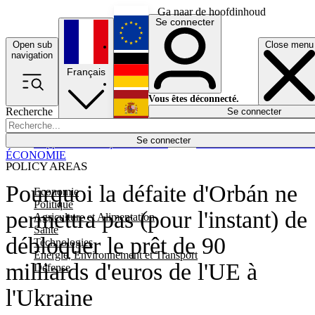
Ga naar de hoofdinhoud
Se connecter
Open sub
Close menu
English
navigation
Français
Deutsch
Vous êtes déconnecté.
Recherche
Se connecter
Español
Lumières éteintes
Se connecter
Rapporteur
Politique
Économie
Newsletters
Evénements
Em
ÉCONOMIE
POLICY AREAS
Pourquoi la défaite d'Orbán ne
Economie
Politique
permettra pas (pour l'instant) de
Agriculture et Alimentation
Santé
débloquer le prêt de 90
Technologies
Energie, Environnement et Transport
milliards d'euros de l'UE à
Défense
l'Ukraine