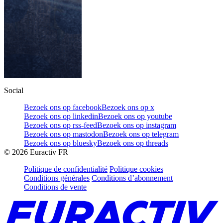
Social
Bezoek ons op facebook
Bezoek ons op x
Bezoek ons op linkedin
Bezoek ons op youtube
Bezoek ons op rss-feed
Bezoek ons op instagram
Bezoek ons op mastodon
Bezoek ons op telegram
Bezoek ons op bluesky
Bezoek ons op threads
©
2026
Euractiv FR
Politique de confidentialité
Politique cookies
Conditions générales
Conditions d’abonnement
Conditions de vente