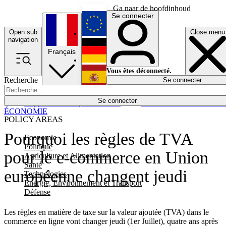
Ga naar de hoofdinhoud
Se connecter
Open sub
Close menu
English
navigation
Français
Deutsch
Vous êtes déconnecté.
Recherche
Se connecter
Español
Lumières éteintes
Se connecter
Rapporteur
Politique
Économie
Newsletters
Evénements
Em
ÉCONOMIE
POLICY AREAS
Pourquoi les règles de TVA
Economie
Politique
pour le e-commerce en Union
Agriculture et Alimentation
Santé
européenne changent jeudi
Technologies
Energie, Environnement et Transport
Défense
Les règles en matière de taxe sur la valeur ajoutée (TVA) dans le
commerce en ligne vont changer jeudi (1er Juillet), quatre ans après