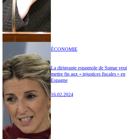
ÉCONOMIE
La dirigeante espagnole de Sumar veut
mettre fin aux « injustices fiscales » en
Espagne
16.02.2024