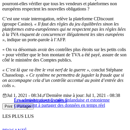
pourront-elles vérifier que tous les vendeurs et plateformes non
européens respectent les nouvelles obligations ?
C’est une vraie interrogation, relève la plateforme CDiscount
(groupe Casino).
« Il faut des règles du jeu équilibrées sinon les
plateformes extra-européennes qui ne respectent pas les règles liées
à la TVA risquent de concurrencer illégalement les sites européens
»
, indique un porte-parole à l’AFP.
« On va désormais avoir des contrôles plus étroits sur les petits colis
» pour vérifier que le bon montant de TVA a été payé, assure de son
côté le ministère des Comptes publics.
« C’est là que va être le vrai nerf de la guerre »
, conclut Stéphane
Chasseloup.
« Ce système ne permettra de juguler la fraude que si
on accompagne cela d’un contrôle accentué au point d’entrée des
colis »
.
Jul 1, 2021 - 08:34
Dernière mise à jour: Jul 1, 2021 - 08:38
Les administrations fiscales finlandaise et estonienne
Économie
douanes
fiscalité
tva
commencent à partager des données en temps réel
Print
Partager
LES PLUS LUS