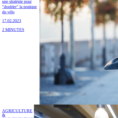
une stratégie pour
"doubler" la pratique
du vélo
17.02.2023
2 MINUTES
AGRICULTURE
&