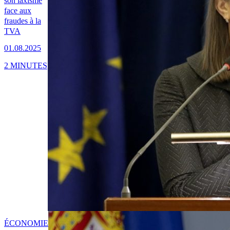
son laxisme
face aux
fraudes à la
TVA
01.08.2025
2 MINUTES
ÉCONOMIE