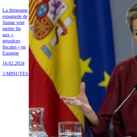
La dirigeante
espagnole de
Sumar veut
mettre fin
aux «
injustices
fiscales » en
Espagne
16.02.2024
3 MINUTES