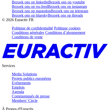
Bezoek ons op linkedin
Bezoek ons op youtube
Bezoek ons op rss-feed
Bezoek ons op instagram
Bezoek ons op mastodon
Bezoek ons op telegram
Bezoek ons op bluesky
Bezoek ons op threads
©
2026
Euractiv FR
Politique de confidentialité
Politique cookies
Conditions générales
Conditions d’abonnement
Conditions de vente
Services
Media Solutions
Projets publics européens
Evénements
Emplois
Agenda
Communiqués de presse
Members’ Circle
À Propos d'Euractiv