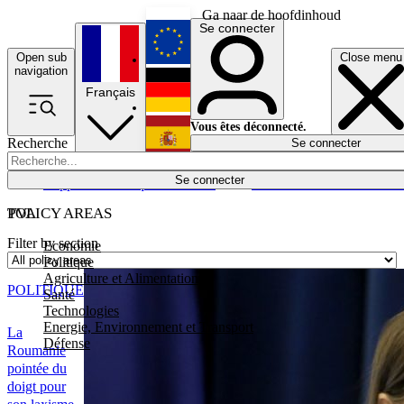
Ga naar de hoofdinhoud
Se connecter
Open sub
Close menu
English
navigation
Français
Deutsch
Vous êtes déconnecté.
Recherche
Se connecter
Español
Lumières éteintes
Se connecter
Rapporteur
Politique
Économie
Newsletters
Evénements
Em
POLICY AREAS
TVA
Filter by section
Economie
Politique
Agriculture et Alimentation
POLITIQUE
Santé
Technologies
Energie, Environnement et Transport
La
Défense
Roumanie
pointée du
doigt pour