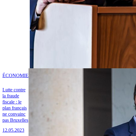
ÉCONOMIE
Lutte contre
la fraude
fiscale : le
plan français
ne convainc
pas Bruxelles
12.05.2023