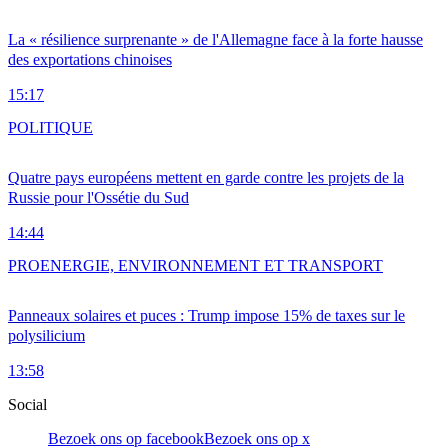
La « résilience surprenante » de l'Allemagne face à la forte hausse
des exportations chinoises
15:17
POLITIQUE
Quatre pays européens mettent en garde contre les projets de la
Russie pour l'Ossétie du Sud
14:44
PRO
ENERGIE, ENVIRONNEMENT ET TRANSPORT
Panneaux solaires et puces : Trump impose 15% de taxes sur le
polysilicium
13:58
Social
Bezoek ons op facebook
Bezoek ons op x