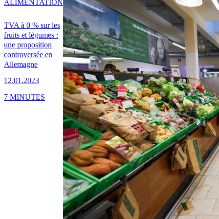
ALIMENTATION
TVA à 0 % sur les
fruits et légumes :
une proposition
controversée en
Allemagne
12.01.2023
7 MINUTES