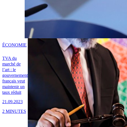
ÉCONOMIE
TVA du
marché de
l’art : le
gouvernement
français veut
maintenir un
taux réduit
21.09.2023
2 MINUTES