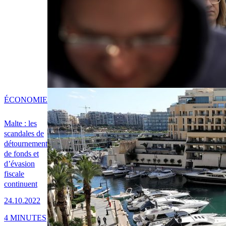
ÉCONOMIE
Malte : les
scandales de
détournement
de fonds et
d’évasion
fiscale
continuent
24.10.2022
4 MINUTES