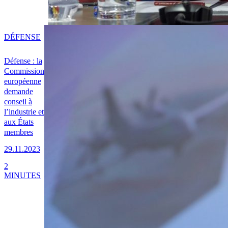
DÉFENSE
Défense : la
Commission
européenne
demande
conseil à
l’industrie et
aux États
membres
29.11.2023
2
MINUTES