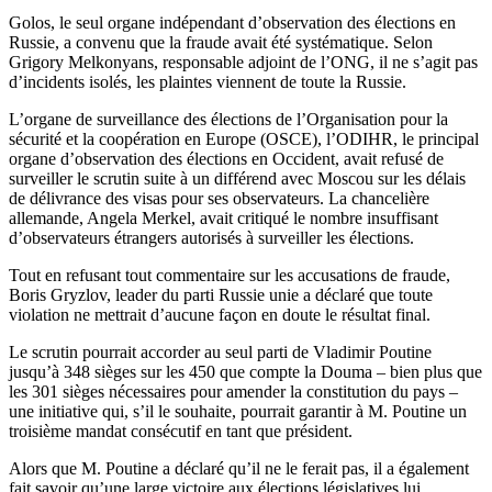
Golos, le seul organe indépendant d’observation des élections en
Russie, a convenu que la fraude avait été systématique. Selon
Grigory Melkonyans, responsable adjoint de l’ONG, il ne s’agit pas
d’incidents isolés, les plaintes viennent de toute la Russie.
L’organe de surveillance des élections de l’Organisation pour la
sécurité et la coopération en Europe (OSCE), l’ODIHR, le principal
organe d’observation des élections en Occident, avait refusé de
surveiller le scrutin suite à un différend avec Moscou sur les délais
de délivrance des visas pour ses observateurs. La chancelière
allemande, Angela Merkel, avait critiqué le nombre insuffisant
d’observateurs étrangers autorisés à surveiller les élections.
Tout en refusant tout commentaire sur les accusations de fraude,
Boris Gryzlov, leader du parti Russie unie a déclaré que toute
violation ne mettrait d’aucune façon en doute le résultat final.
Le scrutin pourrait accorder au seul parti de Vladimir Poutine
jusqu’à 348 sièges sur les 450 que compte la Douma – bien plus que
les 301 sièges nécessaires pour amender la constitution du pays –
une initiative qui, s’il le souhaite, pourrait garantir à M. Poutine un
troisième mandat consécutif en tant que président.
Alors que M. Poutine a déclaré qu’il ne le ferait pas, il a également
fait savoir qu’une large victoire aux élections législatives lui