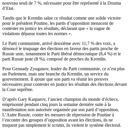
nouveau seuil de 7 %, nécessaire pour être représenté à la Douma
d’Etat.
Tandis que le Kremlin salue ce résultat comme une solide victoire
pour le président Poutine, les partis d’opposition menacent de
contester en justice les résultats, déclarant que « la vague de
violations dépasse toutes les normes ».
Le Parti communiste, arrivé deuxième avec 11,7 % des voix, a
dénoncé le truquage des élections en faveur des partis proche de
Russie unie, notamment le Parti libéral démocratique (8,4 %) et le
parti Russie juste (8 %), composé de proches du Kremlin.
Pour Gennady Zyuganov, leader du Parti communiste, ce n’est plus
un Parlement, mais une branche du Kremlin, un service du
gouvernement. Il ajoute que son parti va réunir les preuves
nécessaires pour contester en justice les résultats des élections devant
la Cour suprême.
D’après Gary Kasparov, l’ancien champion du monde d’échecs,
emprisonné pendant cinq jours la semaine dernière suite à la
manifestation non autorisée organisée par son parti d’opposition,
L’Autre Russie, contre les mesures de répression de Poutine à
l’encontre des groupes d’opposition avant les élections, ils ne
truquent pas simplement le scrutin, ils violent le système électoral.