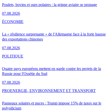
Poulets, bovins et ours polaires : la grippe aviaire se propage
07.08.2026
ÉCONOMIE
La « résilience surprenante » de l'Allemagne face à la forte hausse
des exportations chinoises
07.08.2026
POLITIQUE
Quatre pays européens mettent en garde contre les projets de la
Russie pour l'Ossétie du Sud
07.08.2026
PRO
ENERGIE, ENVIRONNEMENT ET TRANSPORT
Panneaux solaires et puces : Trump impose 15% de taxes sur le
polysilicium