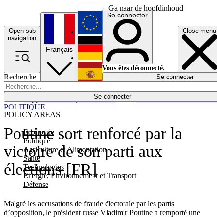
Ga naar de hoofdinhoud
Se connecter
Open sub
Close menu
English
navigation
Français
Deutsch
Vous êtes déconnecté.
Recherche
Se connecter
Español
Lumières éteintes
Se connecter
Rapporteur
Politique
Économie
Newsletters
Evénements
Em
POLITIQUE
POLICY AREAS
Poutine sort renforcé par la
Economie
Politique
victoire de son parti aux
Agriculture et Alimentation
Santé
élections [FR]
Technologies
Energie, Environnement et Transport
Défense
Malgré les accusations de fraude électorale par les partis
d’opposition, le président russe Vladimir Poutine a remporté une