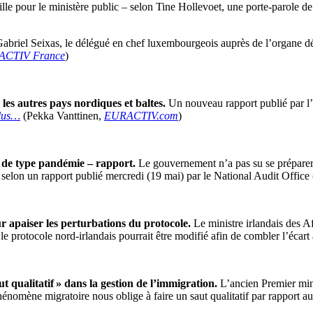
ille pour le ministère public – selon Tine Hollevoet, une porte-parole d
Gabriel Seixas, le délégué en chef luxembourgeois auprès de l’organe 
CTIV France
)
 les autres pays nordiques et baltes.
Un nouveau rapport publié par l
plus…
(Pekka Vanttinen,
EURACTIV.com
)
n de type pandémie – rapport.
Le gouvernement n’a pas su se préparer 
», selon un rapport publié mercredi (19 mai) par le National Audit Offi
 apaiser les perturbations du protocole.
Le ministre irlandais des Af
protocole nord-irlandais pourrait être modifié afin de combler l’écart 
t qualitatif » dans la gestion de l’immigration.
L’ancien Premier mini
 phénomène migratoire nous oblige à faire un saut qualitatif par rapport