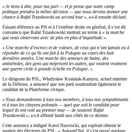
« Je tiens à dire, pour ma part — et je pense que notre camp
politique prendra la même décision — que nous devons donner une
chance à Rafał Trzaskowski au second tour »
, a-t-il ensuite déclaré.
Faisant référence au PiS et à l’extrême droite en général, il s’est dit
convaincu que Rafał Trzaskowski mettrait un terme à
« la marche
que nous observons avec de plus en plus d’inquiétude ».
« Une marche d’escrocs et de voleurs, de ceux qui n’ont jamais eu à
répondre de ce qu’ils ont fait à la Pologne au cours des huit
dernières années. Une marche des semeurs de haine, des
antisémites, des gens qui méprisent les autres, qui veulent vraiment
une guerre civile à grande échelle en Pologne. »
Le dirigeant du PSL, Władysław Kosiniak-Kamysz, actuel ministre
de la Défense, a annoncé que son parti soutiendrait également le
candidat de la Plateforme civique.
« Nous demanderons à tous nos membres, à tous nos sympathisants
et à tous les citoyens polonais — quel que soit le candidat pour
lequel ils ont voté au premier tour — de soutenir Rafał
Trzaskowski »
, a-t-il affirmé lundi aux côtés de ce dernier.
Cette annonce a indigné Karol Nawrocki, qui espérait obtenir le
soutien des électeurs du PSL.
«
Aujourd’hui, il s’est passé quelque