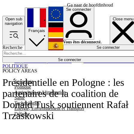
Ga naar de hoofdinhoud
Se connecter
Open sub
Close menu
English
navigation
Français
Deutsch
Vous êtes déconnecté.
Recherche
Se connecter
Español
Lumières éteintes
Se connecter
Rapporteur
Politique
Économie
Newsletters
Evénements
Em
POLITIQUE
POLICY AREAS
Présidentielle en Pologne : les
Economie
Politique
partenaires de la coalition de
Agriculture et Alimentation
Santé
Donald Tusk soutiennent Rafał
Technologies
Energie, Environnement et Transport
Trzaskowski
Défense