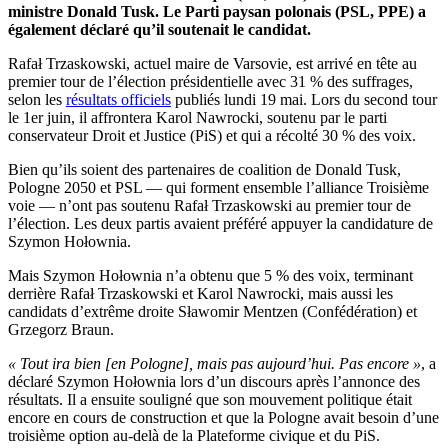
ministre Donald Tusk. Le Parti paysan polonais (PSL, PPE) a
également déclaré qu’il soutenait le candidat.
Rafał Trzaskowski, actuel maire de Varsovie, est arrivé en tête au
premier tour de l’élection présidentielle avec 31 % des suffrages,
selon les
résultats officiels
publiés lundi 19 mai. Lors du second tour
le 1er juin, il affrontera Karol Nawrocki, soutenu par le parti
conservateur Droit et Justice (PiS) et qui a récolté 30 % des voix.
Bien qu’ils soient des partenaires de coalition de Donald Tusk,
Pologne 2050 et PSL — qui forment ensemble l’alliance Troisième
voie — n’ont pas soutenu Rafał Trzaskowski au premier tour de
l’élection. Les deux partis avaient préféré appuyer la candidature de
Szymon Hołownia.
Mais Szymon Hołownia n’a obtenu que 5 % des voix, terminant
derrière Rafał Trzaskowski et Karol Nawrocki, mais aussi les
candidats d’extrême droite Sławomir Mentzen (Confédération) et
Grzegorz Braun.
« Tout ira bien [en Pologne], mais pas aujourd’hui. Pas encore »
, a
déclaré Szymon Hołownia lors d’un discours après l’annonce des
résultats. Il a ensuite souligné que son mouvement politique était
encore en cours de construction et que la Pologne avait besoin d’une
troisième option au-delà de la Plateforme civique et du PiS.