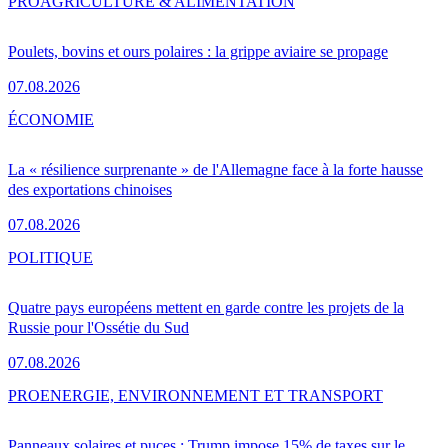
PRO
AGRICULTURE & ALIMENTATION
Poulets, bovins et ours polaires : la grippe aviaire se propage
07.08.2026
ÉCONOMIE
La « résilience surprenante » de l'Allemagne face à la forte hausse
des exportations chinoises
07.08.2026
POLITIQUE
Quatre pays européens mettent en garde contre les projets de la
Russie pour l'Ossétie du Sud
07.08.2026
PRO
ENERGIE, ENVIRONNEMENT ET TRANSPORT
Panneaux solaires et puces : Trump impose 15% de taxes sur le