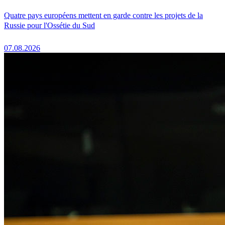
Quatre pays européens mettent en garde contre les projets de la
Russie pour l'Ossétie du Sud
07.08.2026