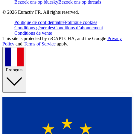
Bezoek ons op bluesky
Bezoek ons op threads
©
2026
Euractiv FR. All rights reserved.
Politique de confidentialité
Politique cookies
Conditions générales
Conditions d’abonnement
Conditions de vente
This site is protected by reCAPTCHA, and the Google
Privacy
Policy
and
Terms of Service
apply.
Français