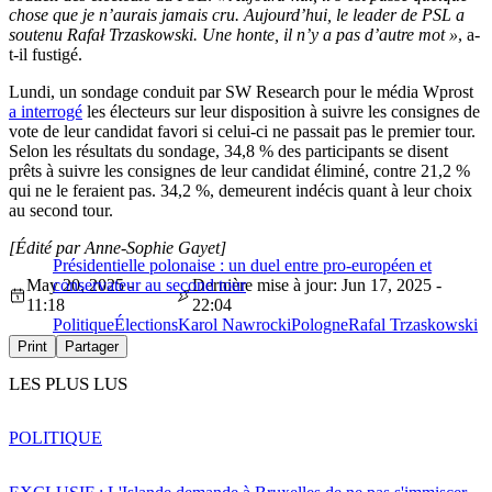
chose que je n’aurais jamais cru. Aujourd’hui, le leader de PSL a
soutenu Rafał Trzaskowski. Une honte, il n’y a pas d’autre mot »
, a-
t-il fustigé.
Lundi, un sondage conduit par SW Research pour le média Wprost
a interrogé
les électeurs sur leur disposition à suivre les consignes de
vote de leur candidat favori si celui-ci ne passait pas le premier tour.
Selon les résultats du sondage, 34,8 % des participants se disent
prêts à suivre les consignes de leur candidat éliminé, contre 21,2 %
qui ne le feraient pas. 34,2 %, demeurent indécis quant à leur choix
au second tour.
[Édité par Anne-Sophie Gayet]
Présidentielle polonaise : un duel entre pro-européen et
May 20, 2025 -
conservateur au second tour
Dernière mise à jour: Jun 17, 2025 -
11:18
22:04
Politique
Élections
Karol Nawrocki
Pologne
Rafal Trzaskowski
Print
Partager
LES PLUS LUS
POLITIQUE