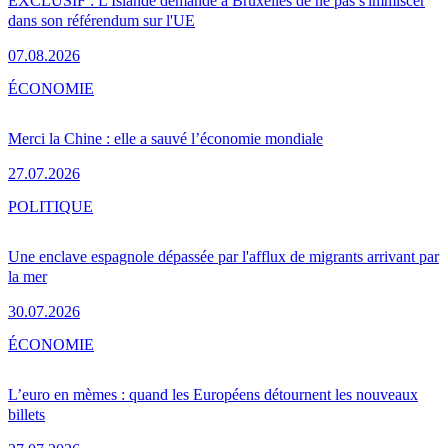
EXCLUSIF : L'Islande demande à Bruxelles de ne pas s'immiscer
dans son référendum sur l'UE
07.08.2026
ÉCONOMIE
Merci la Chine : elle a sauvé l’économie mondiale
27.07.2026
POLITIQUE
Une enclave espagnole dépassée par l'afflux de migrants arrivant par
la mer
30.07.2026
ÉCONOMIE
L’euro en mèmes : quand les Européens détournent les nouveaux
billets