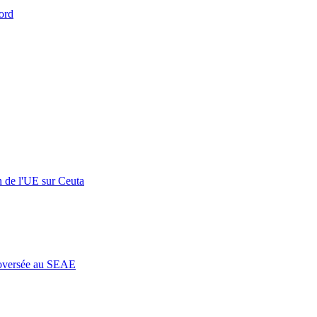
ord
n de l'UE sur Ceuta
roversée au SEAE