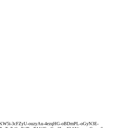
LN5Xe-6nKW5i-3cFZyU-ouzyAu-4ezqHG-oBDmPL-oGyN3E-