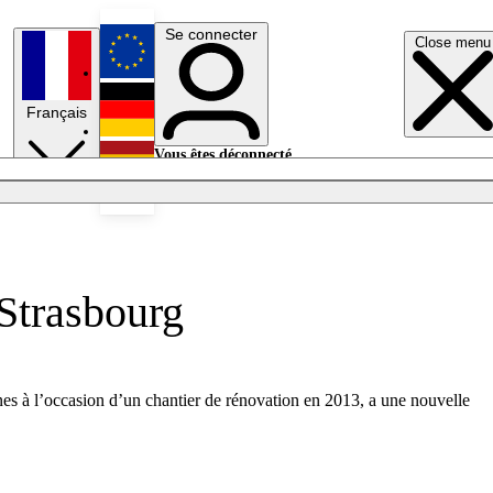
Se connecter
Close menu
English
Français
Deutsch
Vous êtes déconnecté.
Se connecter
Español
Lumières éteintes
 Strasbourg
nes à l’occasion d’un chantier de rénovation en 2013, a une nouvelle