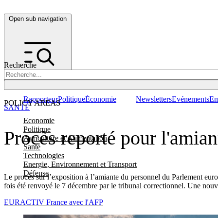
Open sub navigation
Recherche
Rapporteur
Politique
Économie
Newsletters
Evénements
Em
POLICY AREAS
SANTÉ
Economie
Politique
Procès reporté pour l'amia
Agriculture et Alimentation
Santé
Technologies
Energie, Environnement et Transport
Défense
Le procès sur l’exposition à l’amiante du personnel du Parlement euro
fois été renvoyé le 7 décembre par le tribunal correctionnel. Une nou
EURACTIV France avec l'AFP