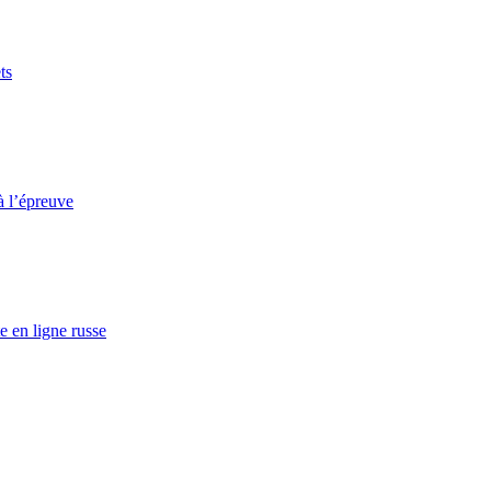
ts
à l’épreuve
e en ligne russe