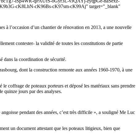
bcTg7-iSp4WR-qPAUfS-oGyr3L-vJQAYj-zyqpGe-naSexz-
K9b3G-cK8LhN-cK96Bs-cK97sm-cK99Aj" target="_blank"
nes à l’occasion d’un chantier de rénovation en 2013, a une nouvelle
ement contester- la validité de toutes les constitutions de partie
sé dans la coordination de sécurité.
Strasbourg, dont la construction remonte aux années 1960-1970, à une
é le coffrage de poteaux porteurs et déposé les matériaux sans prendre
e quinze jours par des analyses.
e angoisse pendant des années, c’est très difficile », a souligné Me Luc
amment un document attestant que les poteaux litigieux, bien que