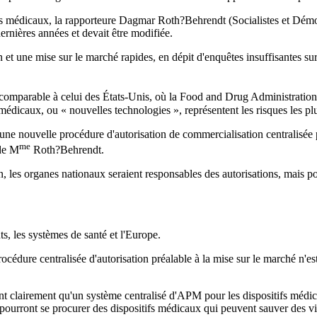
tifs médicaux, la rapporteure Dagmar Roth?Behrendt (Socialistes et Démo
ernières années et devait être modifiée.
et une mise sur le marché rapides, en dépit d'enquêtes insuffisantes su
mparable à celui des États-Unis, où la Food and Drug Administration (
 médicaux, ou « nouvelles technologies », représentent les risques les pl
 une nouvelle procédure d'autorisation de commercialisation centralisée p
me
 de M
Roth?Behrendt.
n, les organes nationaux seraient responsables des autorisations, mais p
nts, les systèmes de santé et l'Europe.
cédure centralisée d'autorisation préalable à la mise sur le marché n'es
nt clairement qu'un système centralisé d'APM pour les dispositifs médica
 pourront se procurer des dispositifs médicaux qui peuvent sauver des vies