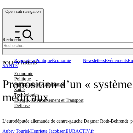
Open sub navigation
Recherche
Rapporteur
Politique
Économie
Newsletters
Evénements
Em
POLICY AREAS
SANTÉ
Economie
Politique
Proposition d’un « système a
Agriculture et Alimentation
Santé
médicaux
Technologies
Energie, Environnement et Transport
Défense
L’eurodéputée allemande de centre-gauche Dagmar Roth-Behrendt propo
Aubry Touriel
/
Henriette Jacobsen
EURACTIV.fr