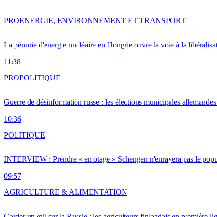
PRO
ENERGIE, ENVIRONNEMENT ET TRANSPORT
La pénurie d'énergie nucléaire en Hongrie ouvre la voie à la libéralis
11:38
PRO
POLITIQUE
Guerre de désinformation russe : les élections municipales allemandes 
10:36
POLITIQUE
INTERVIEW : Prendre « en otage » Schengen n'enrayera pas le popu
09:57
AGRICULTURE & ALIMENTATION
Garder un œil sur la Russie : les agriculteurs finlandais en première li