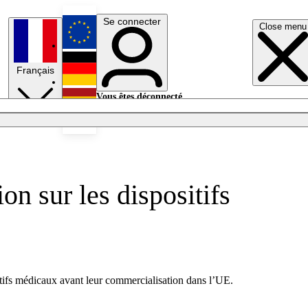
Se connecter
Close menu
English
Français
Deutsch
Vous êtes déconnecté.
Se connecter
Español
Lumières éteintes
on sur les dispositifs
ifs médicaux avant leur commercialisation dans l’UE.