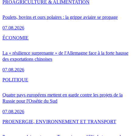
PRO
AGRICULTURE & ALIMENTATION
Poulets, bovins et ours polaires : la grippe aviaire se propage
07.08.2026
ÉCONOMIE
La « résilience surprenante » de l'Allemagne face à la forte hausse
des exportations chinoises
07.08.2026
POLITIQUE
Quatre pays européens mettent en garde contre les projets de la
Russie pour l'Ossétie du Sud
07.08.2026
PRO
ENERGIE, ENVIRONNEMENT ET TRANSPORT