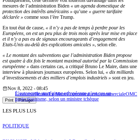
Politiquement, cette dernière voit toutefois davantage dans les
mesures de l’administration Biden
« un agenda domestique de
protection des intérêts américains »
qu’une
« guerre tarifaire
déclarée »
comme sous l’ère Trump.
En tout état de cause,
« il n’y a pas de temps à perdre pour les
Européens, on est un peu plus de trois mois après leur mise en place
et il n’y a pas eu de signaux encourageants d’engagement des
Etats-Unis au-delà des explications amicales »
, selon elle.
« Le montant des subventions que l’administration Biden propose
est quatre à dix fois le montant maximal autorisé par la Commission
européenne »
dans certains cas, a critiqué Bruno Le Maire, dans une
interview à plusieurs journaux européens. Selon lui,
« dix milliards
d’investissements et des milliers d’emplois industriels »
sont en jeu.
Nov 8, 2022 - 08:45
L’autonomie stratégique européenne n’est pas un
Économie
Bruno Le Maire
Économie
guerre commerciale
OMC
protectionnisme, selon un ministre tchèque
Print
Partager
LES PLUS LUS
POLITIQUE