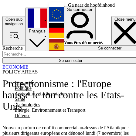
Ga naar de hoofdinhoud
Se connecter
Open sub
Close menu
English
navigation
Français
Deutsch
Vous êtes déconnecté.
Recherche
Se connecter
Español
Lumières éteintes
Se connecter
Rapporteur
Politique
Économie
Newsletters
Evénements
Em
ÉCONOMIE
POLICY AREAS
Protectionnisme : l'Europe
Economie
Politique
hausse le ton contre les Etats-
Agriculture et Alimentation
Santé
Unis
Technologies
Energie, Environnement et Transport
Défense
Nouveau parfum de conflit commercial au-dessus de l'Atlantique :
plusieurs dirigeants européens ont dénoncé lundi (7 novembre) les