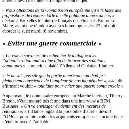
américaines. Des milliers d’emplois sont en jeu.
« Nous attendons de la Commission européenne qu’elle fasse des
propositions de réponse forte à cette politique américaine »
, a
déclaré à Bruxelles le ministre français des Finances Bruno Le
Maire, avant une réunion avec ses homologues des 27 qui doit
aborder le sujet mardi (8 novembre).
« Eviter une guerre commerciale »
« La voie à suivre est de rechercher le dialogue avec
l’administration américaine afin de trouver des solutions
communes »
, a toutefois plaidé l’Allemand Christian Lindner.
« Je ne suis pas sûr que la partie américaine ait déjà pris
pleinement conscience de l’ampleur de nos inquiétudes »
, a-t-il dit,
affirmant vouloir
« tout faire pour éviter une guerre commerciale »
.
Auparavant, le commissaire européen au Marché intérieur, Thierry
Breton, s’était montré très ferme dans une interview à BFM
Business.
« On va envisager évidemment des mesures de
rétorsion »
, a-t-il lancé, agitant la possibilité d’aller
« devant
l’OMC »
pour faire valoir les arguments européens si aucune issue
n’était trouvée à l’amiable.