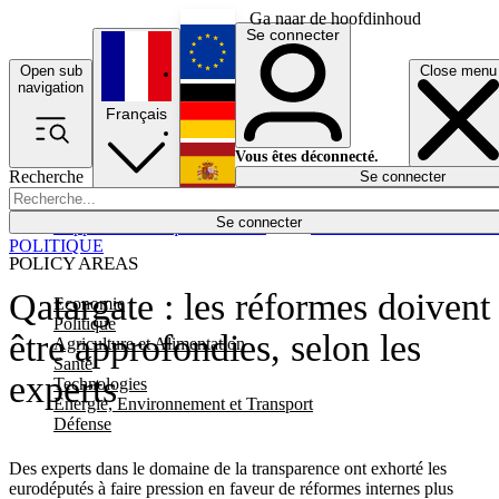
Ga naar de hoofdinhoud
Se connecter
Open sub
Close menu
English
navigation
Français
Deutsch
Vous êtes déconnecté.
Recherche
Se connecter
Español
Lumières éteintes
Se connecter
Rapporteur
Politique
Économie
Newsletters
Evénements
Em
POLITIQUE
POLICY AREAS
Qatargate : les réformes doivent
Economie
Politique
être approfondies, selon les
Agriculture et Alimentation
Santé
experts
Technologies
Energie, Environnement et Transport
Défense
Des experts dans le domaine de la transparence ont exhorté les
eurodéputés à faire pression en faveur de réformes internes plus