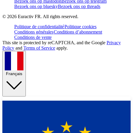
Bezoek ons op mastodon
Bezoek ons op telegram
Bezoek ons op bluesky
Bezoek ons op threads
©
2026
Euractiv FR. All rights reserved.
Politique de confidentialité
Politique cookies
Conditions générales
Conditions d’abonnement
Conditions de vente
This site is protected by reCAPTCHA, and the Google
Privacy
Policy
and
Terms of Service
apply.
Français