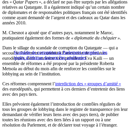
des «
Qatar Papers
», a déclaré ne pas être surpris par les allégations
relatives au Qatargate. Il a également indiqué qu’un certain nombre
de diplomates et de responsables politiques français ont été identifiés
comme ayant demandé de l’argent et des cadeaux au Qatar dans les
années 2010.
M. Chesnot a ajouté que d’autres pays, notamment le Maroc,
pratiquaient également des formes de
« diplomatie du chéquier ».
Dans le sillage du scandale de corruption du Qatargate — qui a
Scandale de corruption au Parlement européen : les
secoué le Parlement et conduit à l’arrestation de plusieurs
règles d’éthique doivent être améliorées
eurodéputés, dont l’ancienne vice-présidente Eva Kaili — un
ensemble de réformes a été proposé par la présidente Roberta
Metsola au début du mois afin de renforcer les contrôles sur le
lobbying au sein de l’institution.
Ces réformes comprennent l’
interdiction des « groupes d’amitié »
des eurodéputés, qui permettent à ces derniers d’entretenir des liens
avec des pays tiers.
Elles prévoient également l’introduction de contrôles réguliers de
tous les groupes de lobbying dans le registre de transparence (en leur
demandant de vérifier leurs liens avec des pays tiers), de publier
toutes les réunions avec des tiers liées à un rapport ou à une
résolution du Parlement, et de déclarer tout voyage à l’étranger.