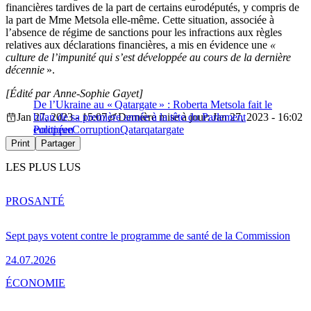
financières tardives de la part de certains eurodéputés, y compris de
la part de Mme Metsola elle-même. Cette situation, associée à
l’absence de régime de sanctions pour les infractions aux règles
relatives aux déclarations financières, a mis en évidence une
«
culture de l’impunité qui s’est développée au cours de la dernière
décennie
».
[Édité par Anne-Sophie Gayet]
De l’Ukraine au « Qatargate » : Roberta Metsola fait le
Jan 27, 2023 - 15:07
bilan de sa première année à la tête du Parlement
Dernière mise à jour: Jan 27, 2023 - 16:02
européen
Politique
Corruption
Qatar
qatargate
Print
Partager
LES PLUS LUS
PRO
SANTÉ
Sept pays votent contre le programme de santé de la Commission
24.07.2026
ÉCONOMIE