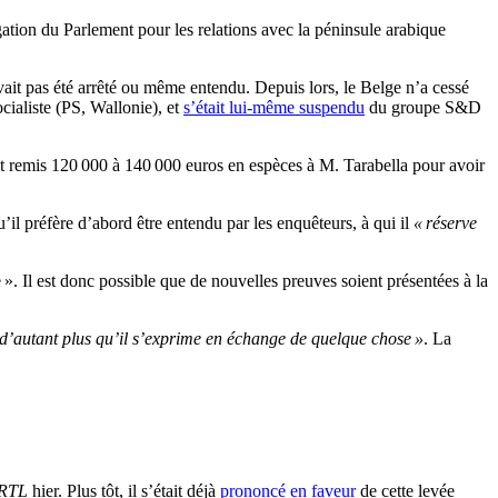
tion du Parlement pour les relations avec la péninsule arabique
vait pas été arrêté ou même entendu. Depuis lors, le Belge n’a cessé
cialiste (PS, Wallonie), et
s’était lui-même suspendu
du groupe S&D
it remis 120 000 à 140 000 euros en espèces à M. Tarabella pour avoir
’il préfère d’abord être entendu par les enquêteurs, à qui il
« réserve
e ». Il est donc possible que de nouvelles preuves soient présentées à la
 d’autant plus qu’il s’exprime en échange de quelque chose »
. La
RTL
hier. Plus tôt, il s’était déjà
prononcé en faveur
de cette levée