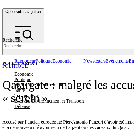
Open sub navigation
Recherche
Rapporteur
Politique
Économie
Newsletters
Evénements
Em
POLICY AREAS
POLITIQUE
Economie
Politique
Qatargate : malgré les accu
Agriculture et Alimentation
Santé
« serein »
Technologies
Energie, Environnement et Transport
Défense
Accusé par l’ancien eurodéputé Pier-Antonio Panzeri d’avoir été impl
et a de nouveau nié avoir reçu de l’argent ou des cadeaux du Qatar.