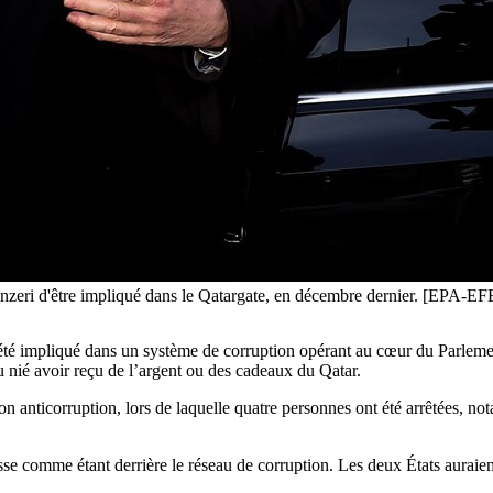
 Panzeri d'être impliqué dans le Qatargate, en décembre dernier. 
été impliqué dans un système de corruption opérant au cœur du Parleme
 nié avoir reçu de l’argent ou des cadeaux du Qatar.
on anticorruption, lors de laquelle quatre personnes ont été arrêtées, n
resse comme étant derrière le réseau de corruption. Les deux États aurai