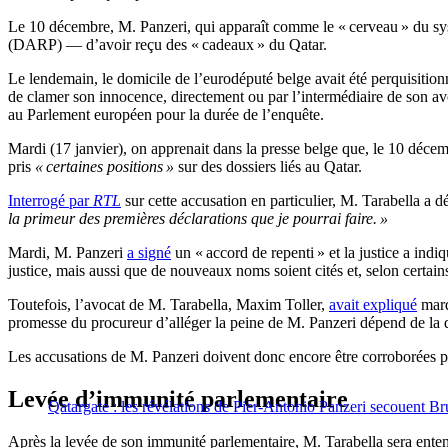
Le 10 décembre, M. Panzeri, qui apparaît comme le « cerveau » du sys
(DARP) — d’avoir reçu des « cadeaux » du Qatar.
Le lendemain, le domicile de l’eurodéputé belge avait été perquisition
de clamer son innocence, directement ou par l’intermédiaire de son avoc
au Parlement européen pour la durée de l’enquête.
Mardi (17 janvier), on apprenait dans la presse belge que, le 10 déce
pris
« certaines positions »
sur des dossiers liés au Qatar.
Interrogé par
RTL
sur cette accusation en particulier, M. Tarabella a d
la primeur des premières déclarations que je pourrai faire. »
Mardi, M. Panzeri
a signé
un « accord de repenti » et la justice a indi
justice, mais aussi que de nouveaux noms soient cités et, selon certains
Toutefois, l’avocat de M. Tarabella, Maxim Toller,
avait expliqué
mard
promesse du procureur d’alléger la peine de M. Panzeri dépend de la qu
Les accusations de M. Panzeri doivent donc encore être corroborées p
Levée d’immunité parlementaire
Qatargate : les révélations de Pier-Antonio Panzeri secouent Br
Après la levée de son immunité parlementaire, M. Tarabella sera entendu