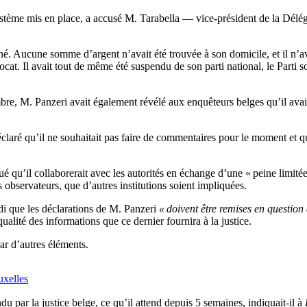
tème mis en place, a accusé M. Tarabella — vice-président de la Déléga
né. Aucune somme d’argent n’avait été trouvée à son domicile, et il n’a
at. Il avait tout de même été suspendu de son parti national, le Parti so
mbre, M. Panzeri avait également révélé aux enquêteurs belges qu’il ava
éclaré qu’il ne souhaitait pas faire de commentaires pour le moment et qu
qué qu’il collaborerait avec les autorités en échange d’une « peine limité
 observateurs, que d’autres institutions soient impliquées.
i que les déclarations de M. Panzeri
« doivent être remises en question
alité des informations que ce dernier fournira à la justice.
ar d’autres éléments.
uxelles
 par la justice belge, ce qu’il attend depuis 5 semaines, indiquait-il à