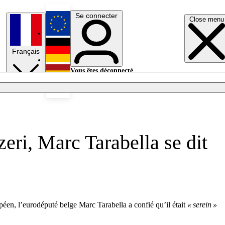
Se connecter
Close menu
English
Français
Deutsch
Vous êtes déconnecté.
Se connecter
Español
Lumières éteintes
eri, Marc Tarabella se dit
en, l’eurodéputé belge Marc Tarabella a confié qu’il était
« serein »