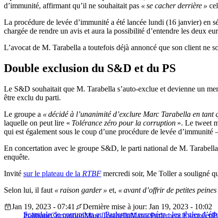
d’immunité, affirmant qu’il ne souhaitait pas
« se cacher derrière »
cel
La procédure de levée d’immunité a été lancée lundi (16 janvier) en sé
chargée de rendre un avis et aura la possibilité d’entendre les deux eu
L’avocat de M. Tarabella a toutefois déjà annoncé que son client ne so
Double exclusion du S&D et du PS
Le S&D souhaitait que M. Tarabella s’auto-exclue et devienne un membr
être exclu du parti.
Le groupe a
« décidé à l’unanimité d’exclure Marc Tarabella en tant 
laquelle on peut lire «
Tolérance zéro pour la corruption
». Le tweet m
qui est également sous le coup d’une procédure de levée d’immunité —
En concertation avec le groupe S&D, le parti national de M. Tarabella, 
enquête.
Invité
sur le plateau de la
RTBF
mercredi soir, Me Toller a souligné qu
Selon lui, il faut
« raison garder »
et,
« avant d’offrir de petites peines
Jan 19, 2023 - 07:41
Dernière mise à jour: Jan 19, 2023 - 10:02
Scandale de corruption au Parlement européen : les règles d’éth
Politique
Corruption
Marc Tarabella
Maroc
Parlement Européen
P