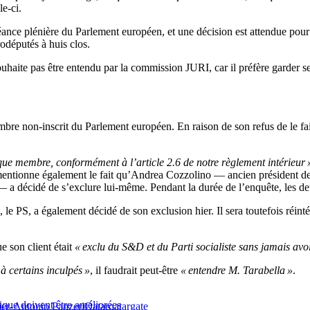
le-ci.
ance plénière du Parlement européen, et une décision est attendue pour 
rodéputés à huis clos.
uhaite pas être entendu par la commission JURI, car il préfère garder s
e non-inscrit du Parlement européen. En raison de son refus de le fair
que membre, conformément à l’article 2.6 de notre règlement intérieur 
entionne également le fait qu’Andrea Cozzolino — ancien président d
 a décidé de s’exclure lui-même. Pendant la durée de l’enquête, les d
le PS, a également décidé de son exclusion hier. Il sera toutefois réinté
e son client était
« exclu du S&D et du Parti socialiste sans jamais avo
 à certains inculpés »
, il faudrait peut-être
« entendre M. Tarabella »
.
ique doivent être améliorées
ier-Antonio Panzeri
Qatar
qatargate