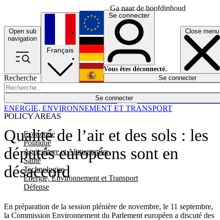
Ga naar de hoofdinhoud
Se connecter
Open sub
Close menu
English
navigation
Français
Deutsch
Vous êtes déconnecté.
Recherche
Se connecter
Español
Lumières éteintes
Se connecter
Rapporteur
Politique
Économie
Newsletters
Evénements
Em
ENERGIE, ENVIRONNEMENT ET TRANSPORT
POLICY AREAS
Qualité de l’air et des sols : les
Economie
Politique
députés européens sont en
Agriculture et Alimentation
Santé
désaccord
Technologies
Energie, Environnement et Transport
Défense
En préparation de la session plénière de novembre, le 11 septembre,
la Commission Environnement du Parlement européen a discuté des