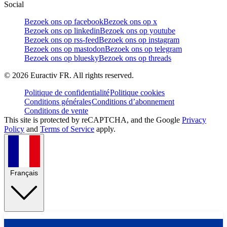
Social
Bezoek ons op facebook
Bezoek ons op x
Bezoek ons op linkedin
Bezoek ons op youtube
Bezoek ons op rss-feed
Bezoek ons op instagram
Bezoek ons op mastodon
Bezoek ons op telegram
Bezoek ons op bluesky
Bezoek ons op threads
©
2026
Euractiv FR. All rights reserved.
Politique de confidentialité
Politique cookies
Conditions générales
Conditions d’abonnement
Conditions de vente
This site is protected by reCAPTCHA, and the Google
Privacy
Policy
and
Terms of Service
apply.
Français