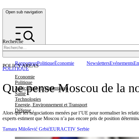
Open sub navigation
Recherche
Rapporteur
Politique
Économie
Newsletters
Evénements
Em
POLICY AREAS
POLITIQUE
Economie
Politique
Que pense Moscou de la norm
Agriculture et Alimentation
Santé
Technologies
Energie, Environnement et Transport
Défense
Alors que les négociations menées par l’UE pour normaliser les relation
experts estiment que Moscou n’a pas encore pris de position détermin
Tamara Milošević Grbić
EURACTIV Serbie