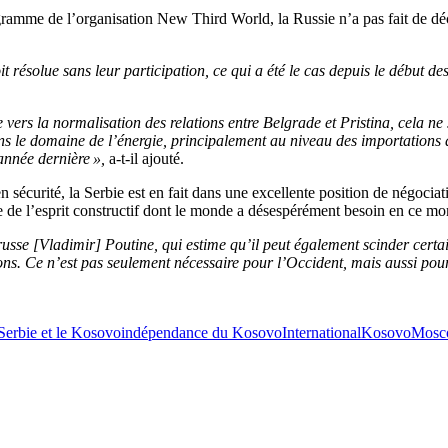
ogramme de l’organisation New Third World, la Russie n’a pas fait de déc
résolue sans leur participation, ce qui a été le cas depuis le début de
vers la normalisation des relations entre Belgrade et Pristina, cela ne 
ns le domaine de l’énergie, principalement au niveau des importations d
année dernière »,
a-t-il ajouté.
 sécurité, la Serbie est en fait dans une excellente position de négocia
euve de l’esprit constructif dont le monde a désespérément besoin en ce m
usse [Vladimir] Poutine, qui estime qu’il peut également scinder certai
ons. Ce n’est pas seulement nécessaire pour l’Occident, mais aussi pour
 Serbie et le Kosovo
indépendance du Kosovo
International
Kosovo
Mosc