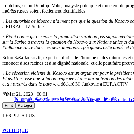
Toutefois, selon Dimitrije Milic, analyste politique et directeur de pr
intérêts russes soient facilement identifiables.
« Les autorités de Moscou n’aiment pas que la question du Kosovo soit 
à EURACTIV Serbie.
« Étant donné qu’accepter la proposition serait un pas supplémentaire 
sur la Serbie à travers la question du Kosovo aux Nations unies et da
l’influence russe dans ces deux domaines spécifiques cette année et l’
Selon Saša Janković, expert en droits de l’homme et des minorités et en
renoncer à ses racines et à sa dignité nationale, et elle peut faire pr
« La sécession violente du Kosovo est un argument pour le président r
États-Unis, vise une solution négociée et une normalisation des relati
et au progrès dans le pays »,
a déclaré M. Janković à EURACTIV.
Mar 21, 2023 - 08:01
L’accord informel entre la Serbie et le Kosovo dévoilé
Politique
Chine
Conflit Serbie-Kosovo
dialogue de l'UE entre la
Print
Partager
LES PLUS LUS
POLITIQUE