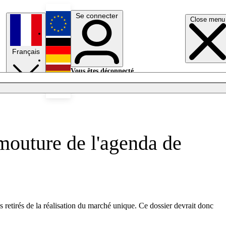
Se connecter
Close menu
English
Français
Deutsch
Vous êtes déconnecté.
Se connecter
Español
Lumières éteintes
 mouture de l'agenda de
s retirés de la réalisation du marché unique. Ce dossier devrait donc