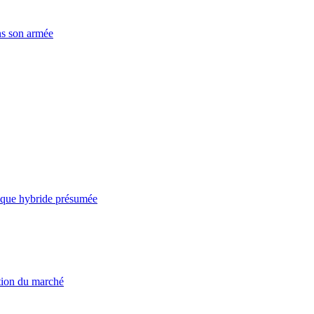
ns son armée
taque hybride présumée
ation du marché