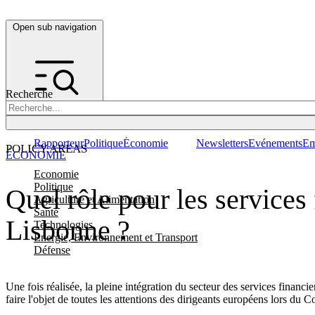
Open sub navigation
Recherche
Rapporteur
Politique
Économie
Newsletters
Evénements
Em
POLICY AREAS
ÉCONOMIE
Economie
Politique
Quel rôle pour les services
Agriculture et Alimentation
Santé
Lisbonne ?
Technologies
Energie, Environnement et Transport
Défense
Une fois réalisée, la pleine intégration du secteur des services financ
faire l'objet de toutes les attentions des dirigeants européens lors du 