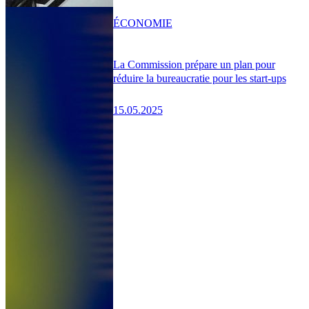
ÉCONOMIE
La Commission prépare un plan pour
réduire la bureaucratie pour les start-ups
15.05.2025