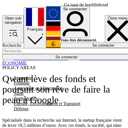
Ga naar de hoofdinhoud
Se connecter
Open sub
Close menu
English
navigation
Français
Deutsch
Vous êtes déconnecté.
Recherche
Se connecter
Español
Lumières éteintes
Se connecter
Rapporteur
Politique
Économie
Newsletters
Evénements
Em
ÉCONOMIE
POLICY AREAS
Qwant lève des fonds et
Economie
Politique
poursuit son rêve de faire la
Agriculture et Alimentation
Santé
peau à Google
Technologies
Energie, Environnement et Transport
Défense
Spécialisée dans la recherche sur Internet, la startup française vient
de lever 18,5 millions d’euros. Avec ces fonds, la société, qui mise