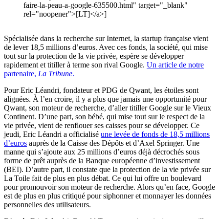
faire-la-peau-a-google-635500.html" target="_blank"
rel="noopener">[LT]</a>]
Spécialisée dans la recherche sur Internet, la startup française vient
de lever 18,5 millions d’euros. Avec ces fonds, la société, qui mise
tout sur la protection de la vie privée, espère se développer
rapidement et titiller à terme son rival Google.
Un article de notre
partenaire,
La Tribune
.
Pour Eric Léandri, fondateur et PDG de Qwant, les étoiles sont
alignées. À l’en croire, il y a plus que jamais une opportunité pour
Qwant, son moteur de recherche, d’aller titiller Google sur le Vieux
Continent. D’une part, son bébé, qui mise tout sur le respect de la
vie privée, vient de renflouer ses caisses pour se développer. Ce
jeudi, Eric Léandri a officialisé
une levée de fonds de 18,5 millions
d’euros
auprès de la Caisse des Dépôts et d’Axel Springer. Une
manne qui s’ajoute aux 25 millions d’euros déjà décrochés sous
forme de prêt auprès de la Banque européenne d’investissement
(BEI). D’autre part, il constate que la protection de la vie privée sur
La Toile fait de plus en plus débat. Ce qui lui offre un boulevard
pour promouvoir son moteur de recherche. Alors qu’en face, Google
est de plus en plus critiqué pour siphonner et monnayer les données
personnelles des utilisateurs.