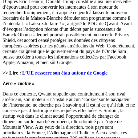
D’après Eric Léandri, Donald Trump constitue ainsi une merveille
d’épouvantail pour convertir les internautes à son moteur de
recherche. Ironiquement, il a appelé ce jeudi à laisser le nouveau
locataire de la Maison-Blanche dérouler son programme comme il
l’entendait. « Laissez-le faire ! », a rigolé le PDG de Qwant. Avant
d’évoquer l’adoption récente d’un décret par le successeur de
Barack Obama – lequel pourrait possiblement menacer le Privacy
Shield, cet accord censé protéger les données des citoyens
européens aspirées par les géants américains du Web. Concrètement,
certains craignent que le gouvernement du pays de l’Oncle Sam
puisse accéder à toutes les informations collectées par Facebook,
Apple, Amazon, et bien sûr Google.
>> Lire :
L’UE resserre son étau autour de Google
Zéro « cookie »
Dans ce contexte, Qwant rappelle que contrairement à son rival
américain, son moteur « n’installe aucun ‘cookie’ sur le navigateur
de l’internaute, ne cherche pas à savoir qui il est ni ce qu’il fait, et ne
conserve pas d’historique des requêtes effectuées ». Surtout, la
startup voit dans le climat actuel l’opportunité de changer de
dimension sur le marché européen, ultra-dominé par l’ogre de
Mountain View. Aux yeux de la direction, trois pays sont
prioritaires : la France, l’Allemagne et l’Italie. « À eux seuls, ces