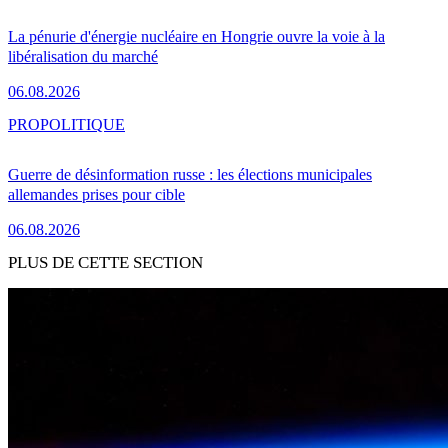
La pénurie d'énergie nucléaire en Hongrie ouvre la voie à la
libéralisation du marché
06.08.2026
PRO
POLITIQUE
Guerre de désinformation russe : les élections municipales
allemandes prises pour cible
06.08.2026
PLUS DE CETTE SECTION