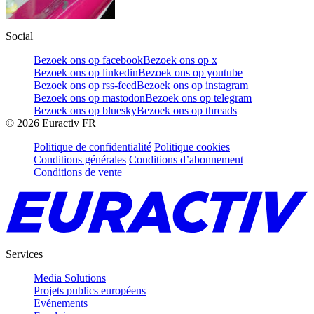
Social
Bezoek ons op facebook
Bezoek ons op x
Bezoek ons op linkedin
Bezoek ons op youtube
Bezoek ons op rss-feed
Bezoek ons op instagram
Bezoek ons op mastodon
Bezoek ons op telegram
Bezoek ons op bluesky
Bezoek ons op threads
©
2026
Euractiv FR
Politique de confidentialité
Politique cookies
Conditions générales
Conditions d’abonnement
Conditions de vente
Services
Media Solutions
Projets publics européens
Evénements