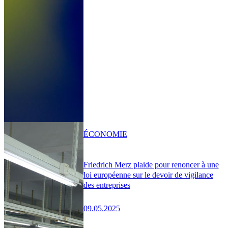
ÉCONOMIE
Friedrich Merz plaide pour renoncer à une
loi européenne sur le devoir de vigilance
des entreprises
09.05.2025