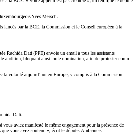
s à la BCE. « Votre appel n’est pas crédible », lui rétorque le député
at luxembourgeois Yves Mersch.
ls lancés par la BCE, la Commission et le Conseil européen à la
tée Rachida Dati (PPE) envoie un email à tous les assistants
 audition, bloquant ainsi toute nomination, afin de protester contre
c la volonté aujourd’hui en Europe, y compris à la Commission
Rachida Dati.
si vous aviez manifesté le même engagement pour la présence de
s que vous avez soutenu », écrit le député. Ambiance.