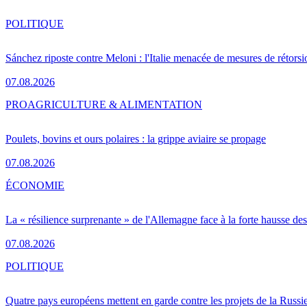
POLITIQUE
Sánchez riposte contre Meloni : l'Italie menacée de mesures de rétorsi
07.08.2026
PRO
AGRICULTURE & ALIMENTATION
Poulets, bovins et ours polaires : la grippe aviaire se propage
07.08.2026
ÉCONOMIE
La « résilience surprenante » de l'Allemagne face à la forte hausse de
07.08.2026
POLITIQUE
Quatre pays européens mettent en garde contre les projets de la Russi