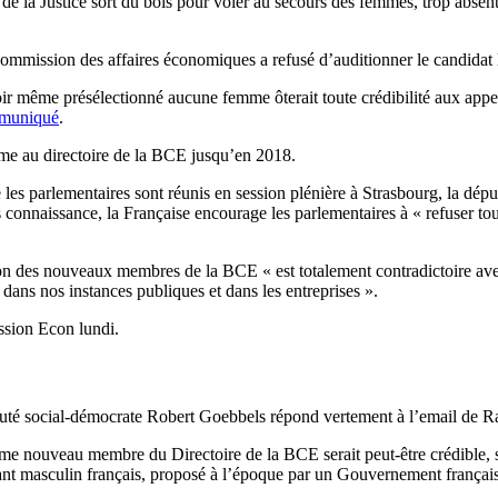
de la Justice sort du bois pour voler au secours des femmes, trop absente
 commission des affaires économiques a refusé d’auditionner le candid
r même présélectionné aucune femme ôterait toute crédibilité aux appe
muniqué
.
mme au directoire de la BCE jusqu’en 2018.
es parlementaires sont réunis en session plénière à Strasbourg, la dépu
nnaissance, la Française encourage les parlementaires à « refuser toute
n des nouveaux membres de la BCE « est totalement contradictoire ave
 dans nos instances publiques et dans les entreprises ».
ssion Econ lundi.
député social-démocrate Robert Goebbels répond vertement à l’email de 
e nouveau membre du Directoire de la BCE serait peut-être crédible, 
ant masculin français, proposé à l’époque par un Gouvernement françai