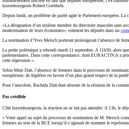
Habituellement discrète en tant que députée européenne, l’ex-ministre 
luxembourgeois Robert Goebbels.
Depuis lundi, un problème de parité agite le Parlement européen. La
«La désignation d’un sixième membre du directoire masculin sans avoi
modernisation de leurs économies», estiment les députés dans un
com
La nomination d’Yves Mersch porterait prolongerait l’absence de fe
La petite polémique a rebondi mardi 11 septembre. A 11h50, alors que l
parlementaires. Dans cette correspondance, dont EURACTIV.fr a pris co
cette régression ».
Selon Mme Dati, l’absence de femmes dans le processus de nominatio
européenne, de légiférer en faveur d’un plus grand respect de la parité
Pour l’anecdote, Rachida Dati était absente de la réunion de la commi
Pas crédible
Côté luxembourgeois, la réaction ne se fait pas attendre. A 13h, le 
« Votre appel au sujet du processus de nomination de M. Mersch comm
femmes au sein de la BCE lorsqu’il s’agissait de nommer le représent