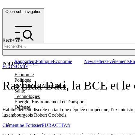
Open sub navigation
Recherche
Rapporteur
Politique
Économie
Newsletters
Evénements
Em
POLICY AREAS
ÉCONOMIE
Economie
Politique
Rachida Dati, la BCE et le
Agriculture et Alimentation
Santé
Technologies
Energie, Environnement et Transport
Défense
Habituellement discrète en tant que députée européenne, l’ex-ministre 
luxembourgeois Robert Goebbels.
Clémentine Forissier
EURACTIV.fr