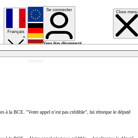
Se connecter
Close menu
English
Français
Deutsch
Vous êtes déconnecté.
Se connecter
Español
Lumières éteintes
es à la BCE. "Votre appel n’est pas crédible", lui rétorque le député