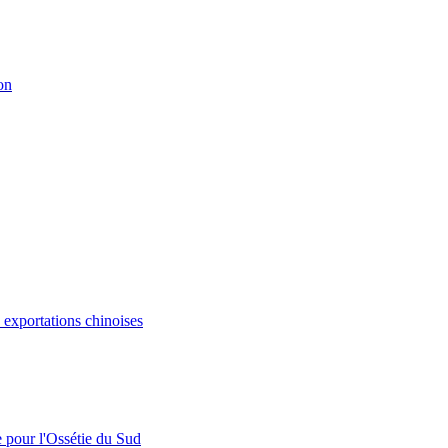
on
s exportations chinoises
e pour l'Ossétie du Sud