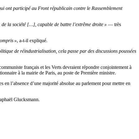
 qui ont participé au Front républicain contre le Rassemblement
de la société […], capable de battre l’extrême droite »
— très
compris »
, a-t-il expliqué.
itique de réindustrialisation, cela passe par des discussions poussées
 communiste français et les Verts devraient répondre conjointement à
ionnaire à la mairie de Paris, au poste de Première ministre.
s en l’absence d’une majorité absolue au parlement pour mettre en
e Raphaël Glucksmann.