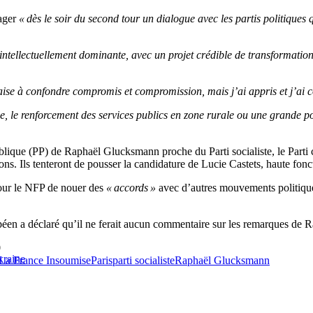
gager
« dès le soir du second tour un dialogue avec les partis politiques
intellectuellement dominante, avec un projet crédible de transformation 
aise à confondre compromis et compromission, mais j’ai appris et j’ai 
e, le renforcement des services publics en zone rurale ou une grande pol
publique (PP) de Raphaël Glucksmann proche du Parti socialiste, le Parti
s. Ils tenteront de pousser la candidature de Lucie Castets, haute fonct
pour le NFP de nouer des
« accords »
avec d’autres mouvements politique
ropéen a déclaré qu’il ne ferait aucun commentaire sur les remarques d
0
kraine
La France Insoumise
Paris
parti socialiste
Raphaël Glucksmann