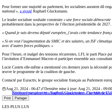
Pour former une majorité au parlement, les socialistes auraient dû en
national »
,
a ajouté
Raphaël Glucksmann.
Le leader socialiste souhaite construire
« une force sociale-démocrate 
probablement dans la perspective de l’élection présidentielle de 2027.
« Quand je suis devenu député européen, j’avais cette tendance franç
« Si on veut l’augmentation du SMIC et des salaires, un ISF climatiqu
avec d’autres forces politiques. »
Pour l’heure, et malgré des tensions récurrentes, LFI, le parti Place 
l’invitation d’Emmanuel Macron et participer ensemble aux consultation
Lucie Castets elle-même a mentionné ces derniers jours la nécessité 
œuvre le programme de la coalition de gauche.
Contacté par Euractiv, le groupe socialiste français au Parlement eu
Aug 21, 2024 - 06:47
Dernière mise à jour: Aug 21, 2024 - 09:0
Élections européennes : Raphaël Glucksmann, l’homme de l’U
Politique
Emmanuel Macron
France
gauche
Jean-Luc Mélenchon
Print
Partager
LES PLUS LUS