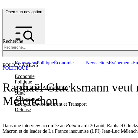
Open sub navigation
Recherche
Rapporteur
Politique
Économie
Newsletters
Evénements
Em
POLICY AREAS
POLITIQUE
Economie
Politique
Raphaël Glucksmann veut 
Agriculture et Alimentation
Santé
Mélenchon
Technologies
Energie, Environnement et Transport
Défense
Dans une interview accordée au
Point
mardi 20 août, Raphaël Glucksma
Macron et du leader de La France insoumise (LFI) Jean-Luc Mélench