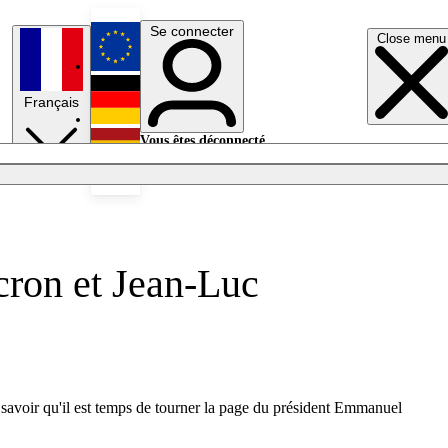
Se connecter
Close menu
English
Français
Deutsch
Vous êtes déconnecté.
Se connecter
Español
Lumières éteintes
ron et Jean-Luc
 savoir qu'il est temps de tourner la page du président Emmanuel