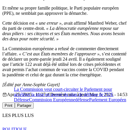
Et même sa propre famille politique, le Parti populaire européen
(PPE), ne semblait pas approuver la démarche.
Cette décision est
« une erreur »
, avait affirmé Manfred Weber, chef
du parti de centre-droit.
« La démocratie européenne repose sur
deux piliers : ses citoyens et ses États membres. Nous avons besoin
des deux pour notre sécurité. »
La Commission européenne a refusé de commenter directement
l’affaire.
« C’est aux États membres de l’approuver »
, s’est contenté
de déclarer un porte-parole jeudi 24 avril. Il a également souligné
que l’article 122 avait déjà été utilisé lors de crises précédentes et
avait permis l’achat commun de vaccins contre la COVID pendant
la pandémie et celui de gaz durant la crise énergétique.
[Édité par Anne-Sophie Gayet]
La Commission veut court-circuiter le Parlement pour
Apr 25, 2025 - 11:27
accélérer la mise en œuvre du plan de défense de l’UE
Dernière mise à jour: May 5, 2025 - 14:53
Défense
Commission Européenne
défense
Parlement Européen
Print
Partager
LES PLUS LUS
POLITIQUE