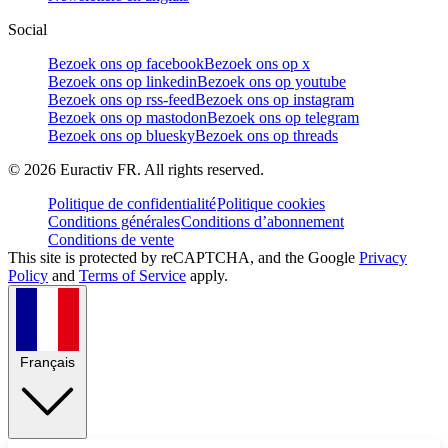
Social
Bezoek ons op facebook
Bezoek ons op x
Bezoek ons op linkedin
Bezoek ons op youtube
Bezoek ons op rss-feed
Bezoek ons op instagram
Bezoek ons op mastodon
Bezoek ons op telegram
Bezoek ons op bluesky
Bezoek ons op threads
©
2026
Euractiv FR. All rights reserved.
Politique de confidentialité
Politique cookies
Conditions générales
Conditions d’abonnement
Conditions de vente
This site is protected by reCAPTCHA, and the Google
Privacy
Policy
and
Terms of Service
apply.
Français