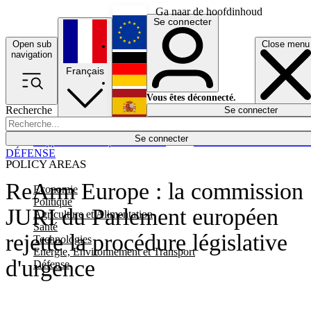
Ga naar de hoofdinhoud
Se connecter
Open sub
Close menu
English
navigation
Français
Deutsch
Vous êtes déconnecté.
Recherche
Se connecter
Español
Lumières éteintes
Se connecter
Rapporteur
Politique
Économie
Newsletters
Evénements
Em
DÉFENSE
POLICY AREAS
ReArm Europe : la commission
Economie
Politique
JURI du Parlement européen
Agriculture et Alimentation
Santé
rejette la procédure législative
Technologies
Energie, Environnement et Transport
d'urgence
Défense