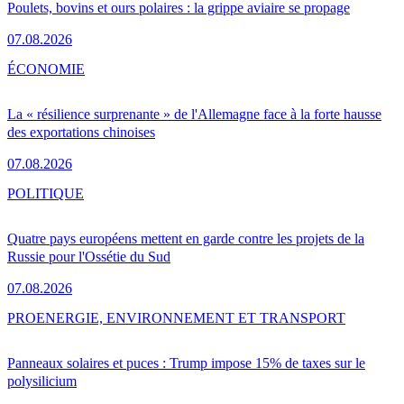
Poulets, bovins et ours polaires : la grippe aviaire se propage
07.08.2026
ÉCONOMIE
La « résilience surprenante » de l'Allemagne face à la forte hausse
des exportations chinoises
07.08.2026
POLITIQUE
Quatre pays européens mettent en garde contre les projets de la
Russie pour l'Ossétie du Sud
07.08.2026
PRO
ENERGIE, ENVIRONNEMENT ET TRANSPORT
Panneaux solaires et puces : Trump impose 15% de taxes sur le
polysilicium