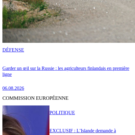
DÉFENSE
Garder un œil sur la Russie : les agriculteurs finlandais en première
ligne
06.08.2026
COMMISSION EUROPÉENNE
POLITIQUE
EXCLUSIF : L’Islande demande à