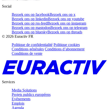
Social
Bezoek ons op facebook
Bezoek ons op x
Bezoek ons op linkedin
Bezoek ons op youtube
Bezoek ons op rss-feed
Bezoek ons op instagram
Bezoek ons op mastodon
Bezoek ons op telegram
Bezoek ons op bluesky
Bezoek ons op threads
©
2026
Euractiv FR
Politique de confidentialité
Politique cookies
Conditions générales
Conditions d’abonnement
Conditions de vente
Services
Media Solutions
Projets publics européens
Evénements
Emplois
Agenda