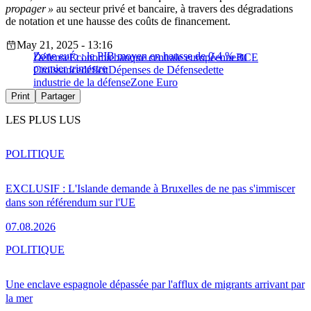
propager »
au secteur privé et bancaire, à travers des dégradations
de notation et une hausse des coûts de financement.
May 21, 2025 - 13:16
Zone euro : le PIB moyen en hausse de 0,4 % au
Défense
Économie
banque centrale européenne
BCE
premier trimestre
Croissance
déficit
Dépenses de Défense
dette
industrie de la défense
Zone Euro
Print
Partager
LES PLUS LUS
POLITIQUE
EXCLUSIF : L'Islande demande à Bruxelles de ne pas s'immiscer
dans son référendum sur l'UE
07.08.2026
POLITIQUE
Une enclave espagnole dépassée par l'afflux de migrants arrivant par
la mer