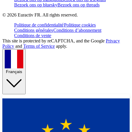
Bezoek ons op bluesky
Bezoek ons op threads
©
2026
Euractiv FR. All rights reserved.
Politique de confidentialité
Politique cookies
Conditions générales
Conditions d’abonnement
Conditions de vente
This site is protected by reCAPTCHA, and the Google
Privacy
Policy
and
Terms of Service
apply.
Français