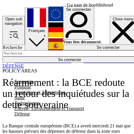
Ga naar de hoofdinhoud
Se connecter
Open sub
Close menu
English
navigation
Français
Deutsch
Vous êtes déconnecté.
Recherche
Se connecter
Español
Lumières éteintes
Se connecter
Rapporteur
Politique
Économie
Newsletters
Evénements
Em
DÉFENSE
POLICY AREAS
Réarmement : la BCE redoute
Economie
Politique
un retour des inquiétudes sur la
Agriculture et Alimentation
Santé
dette souveraine
Technologies
Energie, Environnement et Transport
Défense
La Banque centrale européenne (BCE) a averti mercredi 21 mai que
les hausses prévues des dépenses de défense dans la zone euro