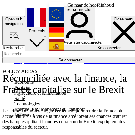
Ga naar de hoofdinhoud
Se connecter
Open sub
Close menu
English
navigation
Français
Deutsch
Vous êtes déconnecté.
Recherche
Se connecter
Español
Lumières éteintes
Se connecter
Rapporteur
Politique
Économie
Newsletters
Evénements
Em
POLICY AREAS
Réconciliée avec la finance, la
Economie
France capitalise sur le Brexit
Politique
Agriculture et Alimentation
Santé
Technologies
Energie, Environnement et Transport
Les efforts du nouveau gouvernement pour rendre la France plus
Défense
accueillante vis-à-vis de la finance améliorent ses chances d'attirer
des banques quittant Londres en raison du Brexit, expliquent des
responsables du secteur.