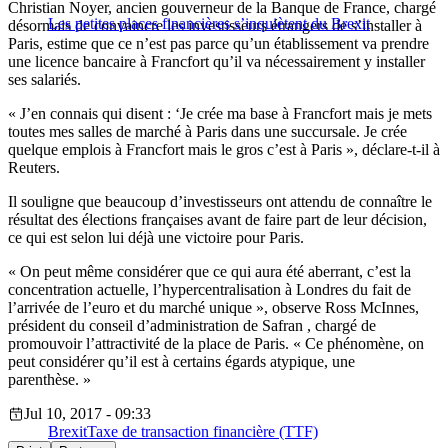
Christian Noyer, ancien gouverneur de la Banque de France, chargé
Les petites places financières s’inquiètent du Brexit
désormais de convaincre les investisseurs étrangers de s’installer à
Paris, estime que ce n’est pas parce qu’un établissement va prendre
une licence bancaire à Francfort qu’il va nécessairement y installer
ses salariés.
« J’en connais qui disent : ‘Je crée ma base à Francfort mais je mets
toutes mes salles de marché à Paris dans une succursale. Je crée
quelque emplois à Francfort mais le gros c’est à Paris », déclare-t-il à
Reuters.
Il souligne que beaucoup d’investisseurs ont attendu de connaître le
résultat des élections françaises avant de faire part de leur décision,
ce qui est selon lui déjà une victoire pour Paris.
« On peut même considérer que ce qui aura été aberrant, c’est la
concentration actuelle, l’hypercentralisation à Londres du fait de
l’arrivée de l’euro et du marché unique », observe Ross McInnes,
président du conseil d’administration de Safran , chargé de
promouvoir l’attractivité de la place de Paris. « Ce phénomène, on
peut considérer qu’il est à certains égards atypique, une
parenthèse. »
Jul 10, 2017 - 09:33
Brexit
Taxe de transaction financière (TTF)