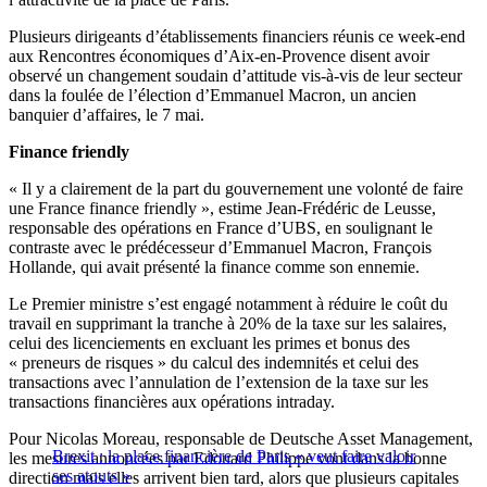
Plusieurs dirigeants d’établissements financiers réunis ce week-end
aux Rencontres économiques d’Aix-en-Provence disent avoir
observé un changement soudain d’attitude vis-à-vis de leur secteur
dans la foulée de l’élection d’Emmanuel Macron, un ancien
banquier d’affaires, le 7 mai.
Finance friendly
« Il y a clairement de la part du gouvernement une volonté de faire
une France finance friendly », estime Jean-Frédéric de Leusse,
responsable des opérations en France d’UBS, en soulignant le
contraste avec le prédécesseur d’Emmanuel Macron, François
Hollande, qui avait présenté la finance comme son ennemie.
Le Premier ministre s’est engagé notamment à réduire le coût du
travail en supprimant la tranche à 20% de la taxe sur les salaires,
celui des licenciements en excluant les primes et bonus des
« preneurs de risques » du calcul des indemnités et celui des
transactions avec l’annulation de l’extension de la taxe sur les
transactions financières aux opérations intraday.
Pour Nicolas Moreau, responsable de Deutsche Asset Management,
Brexit : la place financière de Paris « veut faire valoir
les mesures annoncées par Edouard Philippe vont dans la bonne
ses atouts »
direction mais elles arrivent bien tard, alors que plusieurs capitales