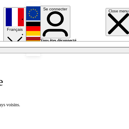
Se connecter
Close menu
English
Français
Deutsch
Vous êtes déconnecté.
Se connecter
Español
Lumières éteintes
e
ays voisins.