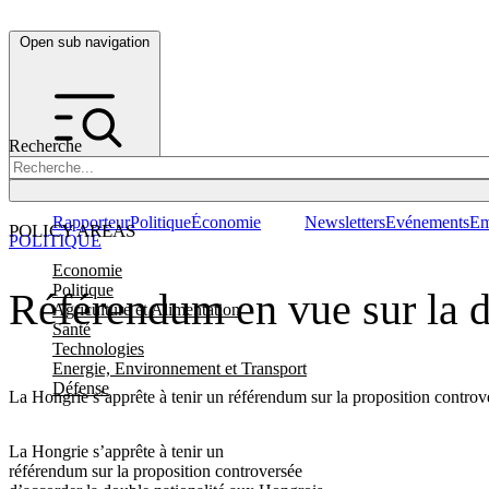
Open sub navigation
Recherche
Rapporteur
Politique
Économie
Newsletters
Evénements
Em
POLICY AREAS
POLITIQUE
Economie
Politique
Référendum en vue sur la d
Agriculture et Alimentation
Santé
Technologies
Energie, Environnement et Transport
Défense
La Hongrie s’apprête à tenir un référendum sur la proposition controv
La Hongrie s’apprête à tenir un
référendum sur la proposition controversée