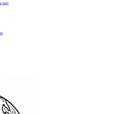
la mer
ts