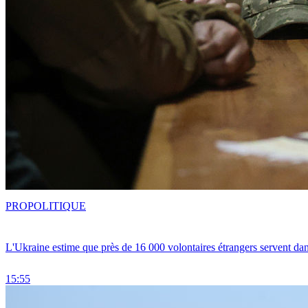
PRO
POLITIQUE
L'Ukraine estime que près de 16 000 volontaires étrangers servent da
15:55