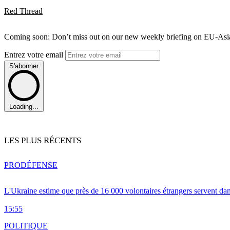
Red Thread
Coming soon: Don’t miss out on our new weekly briefing on EU-Asia 
Entrez votre email
S'abonner
Loading...
LES PLUS RÉCENTS
PRO
DÉFENSE
L'Ukraine estime que près de 16 000 volontaires étrangers servent da
15:55
POLITIQUE