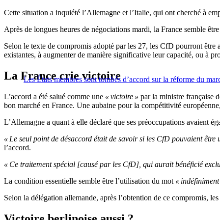
Cette situation a inquiété l’Allemagne et l’Italie, qui ont cherché à e
Après de longues heures de négociations mardi, la France semble être s
Selon le texte de compromis adopté par les 27, les CfD pourront être a
existantes, à augmenter de manière significative leur capacité, ou à pr
La France crie victoire
Les États membres sont tombés d’accord sur la réforme du march
L’accord a été salué comme une
« victoire »
par la ministre française 
bon marché en France. Une aubaine pour la compétitivité européenne, 
L’Allemagne a quant à elle déclaré que ses préoccupations avaient ég
« Le seul point de désaccord était de savoir si les CfD pouvaient être 
l’accord.
« Ce traitement spécial [causé par les CfD], qui aurait bénéficié ex
La condition essentielle semble être l’utilisation du mot
« indéfiniment
Selon la délégation allemande, après l’obtention de ce compromis, les c
Victoire berlinoise aussi ?