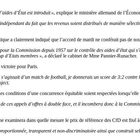
ides d’État est introduit »
, explique le ministère allemand de l’Écono
st indépendant du fait que les revenus soient distribués de manière sélec
rgétique a clairement indiqué que l’accord de mardi ne conférait pas de
 pour la Commission depuis 1957 sur le contrôle des aides d’état qui s
coup d’Etats membres »
, a déclaré le cabinet de Mme Pannier-Runacher.
victoire pour Paris.
l s’agissait d’un match de football, je donnerais un score de 3:2 contre
ject
.
les conditions d’une concurrence équitable soient respectées lorsqu’elle
 de ces appels d’offres à double face, et il incombera donc à la Commi
xaminera dans quelle mesure le prix de référence des CfD est fixé à u
vé, proportionnée, transparent et non-discriminatoire ainsi que construit