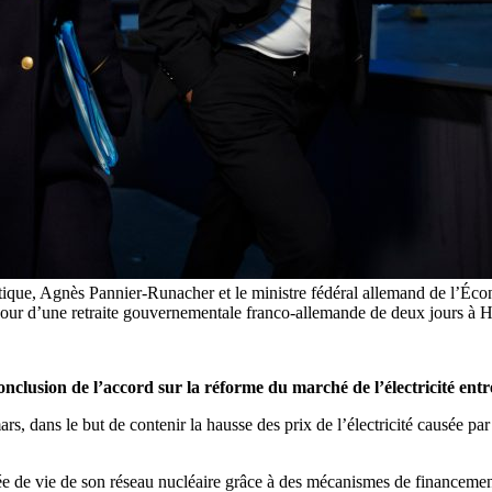
rgétique, Agnès Pannier-Runacher et le ministre fédéral allemand de l’É
er jour d’une retraite gouvernementale franco-allemande de deux jou
conclusion de l’accord sur la réforme du marché de l’électricité entr
 dans le but de contenir la hausse des prix de l’électricité causée par 
rée de vie de son réseau nucléaire grâce à des mécanismes de financeme