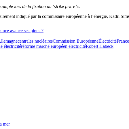
ompte lors de la fixation du ‘strike pric e’».
é clairement indiqué par la commissaire européenne à l’énergie, Kadri Sim
France avance ses pions ?
llemagne
centrales nucléaires
Commission Européenne
Électricité
France
 électricité
réforme marché européen électricité
Robert Habeck
la mer