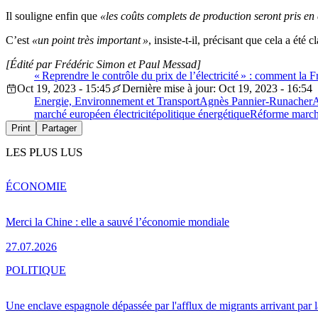
Il souligne enfin que
«les coûts complets de production seront pris en c
C’est
«un point très important »
, insiste-t-il, précisant que cela a ét
[Édité par Frédéric Simon et Paul Messad]
« Reprendre le contrôle du prix de l’électricité » : comment la 
Oct 19, 2023 - 15:45
Dernière mise à jour: Oct 19, 2023 - 16:54
Energie, Environnement et Transport
Agnès Pannier-Runacher
A
marché européen électricité
politique énergétique
Réforme marché
Print
Partager
LES PLUS LUS
ÉCONOMIE
Merci la Chine : elle a sauvé l’économie mondiale
27.07.2026
POLITIQUE
Une enclave espagnole dépassée par l'afflux de migrants arrivant par 