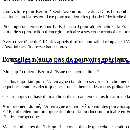
Une victoire pour Berlin ? Seul l’avenir nous le dira. Dans l’ensemble,
centrales nucléaires en place pour maintenir les prix de l’électricité à
Plus important encore pour Paris, l’accord pourrait permettre à la F
partie de sa production d’énergie nucléaire à ses concurrents à des pr
Avec ce système de CfD, des appels d’offres pourraient remplacer l’AR
d’assainir ses finances chancelantes.
Bruxelles n’aura pas de pouvoirs spéciaux
Marché de l’électricité : l’accord européen ménage une porte 
Alors, qu’a obtenu Berlin à l’issue des négociations ?
Le plus important pour l’Allemagne était de préserver le fonctionnement 
lequel les centrales électriques les moins chères et les moins polluante
Ces principes de base du marché ont été maintenus dans le cadre de la r
À un moment donné, l’Allemagne a cherché à obtenir des pouvoirs spéc
EDF, qui détient un monopole de fait sur la production nucléaire en Fra
l’Union européenne.
Mais les ministres de l’UE ont finalement décidé que cela ne serait p