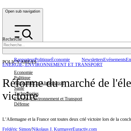
Open sub navigation
Recherche
Rapporteur
Politique
Économie
Newsletters
Evénements
Em
POLICY AREAS
ENERGIE, ENVIRONNEMENT ET TRANSPORT
Economie
Politique
Réforme du marché de l'élec
Agriculture et Alimentation
Santé
victoire
Technologies
Energie, Environnement et Transport
Défense
L’Allemagne et la France ont toutes deux crié victoire lors de la concl
Frédéric Simon
/
Nikolaus J. Kurmayer
Euractiv.com