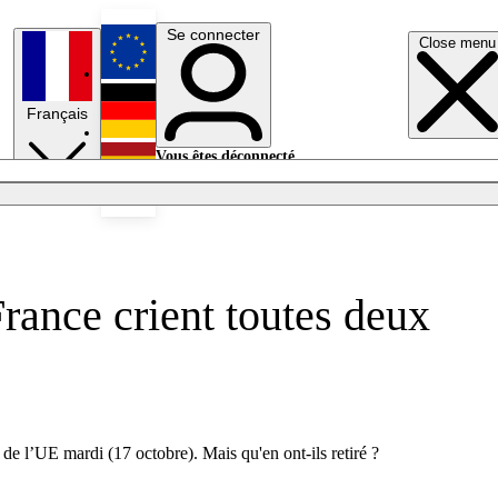
Se connecter
Close menu
English
Français
Deutsch
Vous êtes déconnecté.
Se connecter
Español
Lumières éteintes
France crient toutes deux
 de l’UE mardi (17 octobre). Mais qu'en ont-ils retiré ?