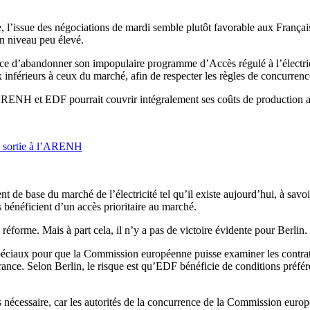
 l’issue des négociations de mardi semble plutôt favorable aux Français,
 un niveau peu élevé.
rance d’abandonner son impopulaire programme d’Accès régulé à l’élect
ix inférieurs à ceux du marché, afin de respecter les règles de concurre
ENH et EDF pourrait couvrir intégralement ses coûts de production au l
de sortie à l’ARENH
de base du marché de l’électricité tel qu’il existe aujourd’hui, à savoir
s bénéficient d’un accès prioritaire au marché.
éforme. Mais à part cela, il n’y a pas de victoire évidente pour Berlin.
iaux pour que la Commission européenne puisse examiner les contrats d
nce. Selon Berlin, le risque est qu’EDF bénéficie de conditions préféren
as nécessaire, car les autorités de la concurrence de la Commission euro