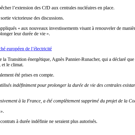
mpêcher l’extension des CfD aux centrales nucléaires en place.
ortie victorieuse des discussions.
ppliqués « aux nouveaux investissements visant à renouveler de manière s
olonger leur durée de vie ».
é européen de l’électricité
de la Transition énergétique, Agnès Pannier-Runacher, qui a déclaré que
et le climat.
alement été prises en compte.
utilisés indéfiniment pour prolonger la durée de vie des centrales existan
clusivement à la France, a été complètement supprimé du projet de la 
 »
.
ontrats à durée indéfinie ne seraient plus autorisés.