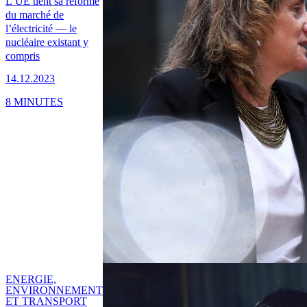
L’UE tient sa réforme
du marché de
l’électricité — le
nucléaire existant y
compris
14.12.2023
8 MINUTES
ENERGIE,
ENVIRONNEMENT
ET TRANSPORT