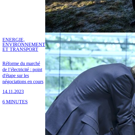
ENERGIE,
ENVIRONNEMENT
ET TRANSPORT
Réforme du marché
de l’électricité : point
d'étape sur les
négociations en cours
14.11.2023
6 MINUTES