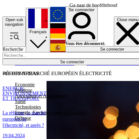
Ga naar de hoofdinhoud
Se connecter
Open sub
Close menu
English
navigation
Français
Deutsch
Vous êtes déconnecté.
Recherche
Se connecter
Español
Lumières éteintes
Se connecter
Rapporteur
Politique
Économie
Newsletters
Evénements
Em
POLICY AREAS
RÉFORME MARCHÉ EUROPÉEN ÉLECTRICITÉ
Economie
ENERGIE,
Politique
ENVIRONNEMENT
Agriculture et Alimentation
ET TRANSPORT
Santé
Technologies
Energie, Environnement et Transport
La réforme du marché
Défense
européen de
l'électricité, et après ?
19.04.2024