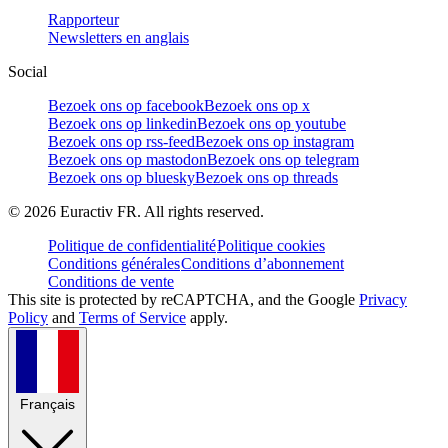
Rapporteur
Newsletters en anglais
Social
Bezoek ons op facebook
Bezoek ons op x
Bezoek ons op linkedin
Bezoek ons op youtube
Bezoek ons op rss-feed
Bezoek ons op instagram
Bezoek ons op mastodon
Bezoek ons op telegram
Bezoek ons op bluesky
Bezoek ons op threads
©
2026
Euractiv FR. All rights reserved.
Politique de confidentialité
Politique cookies
Conditions générales
Conditions d’abonnement
Conditions de vente
This site is protected by reCAPTCHA, and the Google
Privacy
Policy
and
Terms of Service
apply.
Français