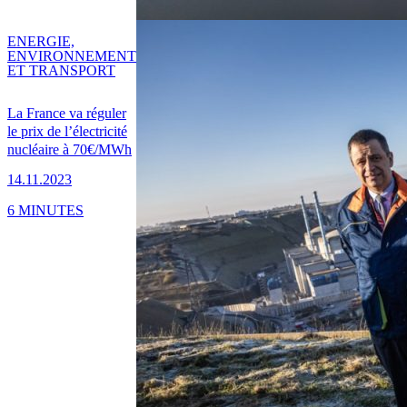
ENERGIE,
ENVIRONNEMENT
ET TRANSPORT
La France va réguler
le prix de l’électricité
nucléaire à 70€/MWh
14.11.2023
6 MINUTES