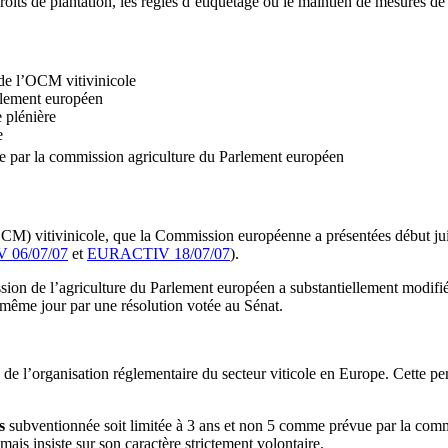
oits de plantation, les règles d’étiquetage ou le maintien de mesures de 
de l’OCM vitivinicole
rlement européen
 plénière
e
sée par la commission agriculture du Parlement européen
 vitivinicole, que la Commission européenne a présentées début juillet
 06/07/07
et
EURACTIV 18/07/07
).
ssion de l’agriculture du Parlement européen a substantiellement modi
e même jour par une résolution votée au Sénat.
 de l’organisation réglementaire du secteur viticole en Europe. Cette per
es
subventionnée soit limitée à 3 ans et non 5 comme prévue par la commi
mais insiste sur son caractère strictement volontaire.