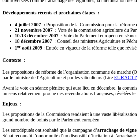
controversées comme l’arrachage des vignobles, la libéralisation des dr
Développements récents et prochaines étapes :
4 juillet 2007 :
Proposition de la Commission pour la réforme 
21 novembre 2007 :
Vote de la commission agriculture du Pa
10-13 décembre 2007
: Vote du Parlement européen en séance
18 décembre 2007
: Conseil des ministres Agriculture et Pêch
er
1
août 2009
: Entrée en vigueur de la réforme telle que révi
Contexte :
Les propositions de réforme de l’organisation commune de marché (OCM)
par le ministre de l’Agriculture et par les viticulteurs (Lire
EURACTIV
Avant le vote en séance plénière qui aura lieu en décembre, la commi
un sens relativement proche des revendications françaises, révélées l
Enjeux
:
Les propositions de la Commission tendaient à une vaste libéralisation
grand nombre de points par le Parlement européen.
Les eurodéputés ont souhaité que la campagne d’
arrachage de vign
Sénat reconnaît l’opportunité d’un dispositif d’incitation à l’arrachage 