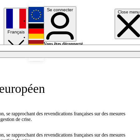
Se connecter
Close menu
English
Français
Deutsch
Vous êtes déconnecté.
Se connecter
Español
Lumières éteintes
 européen
n, se rapprochant des revendications françaises sur des mesures
gestion de crise.
n, se rapprochant des revendications françaises sur des mesures