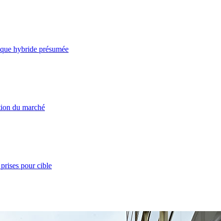
taque hybride présumée
ation du marché
prises pour cible