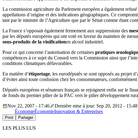
La commission agriculture du Parlement européen a également refusé la
appellations d’origine et des indications géographiques. Ce compromis 
tant par le ministre de l’Agriculture que par le Sénat comme étant cont
La France s’opposait également fermement aux suppressions des
mesu
par les députés européens qui ont voté en faveur du maintien de mesure
sous-produits de la vinification
en alcool industriel.
Pour ce qui concerne l’autorisation de certaines
pratiques œnologiqu
compétences à ce sujet du Conseil vers la Commission ainsi que l’interd
conditions climatiques défavorables.
En matière d’
étiquetage
, les eurodéputés se sont opposés au projet d’a
d’éviter ainsi toute confusion chez les consommateurs, conformément
Députés européens et sénateurs français se rejoignent enfin sur le fin
de fonds du premier pilier de la PAC vers le pilier développement rura
Nov 22, 2007 - 17:46
Dernière mise à jour: Sep 20, 2012 - 15:48
Économie
Économie
Innovation & Entreprises
Print
Partager
LES PLUS LUS