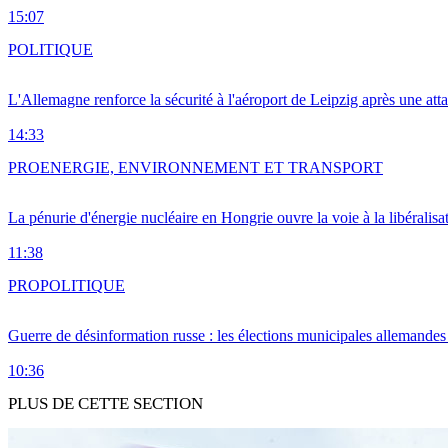
15:07
POLITIQUE
L'Allemagne renforce la sécurité à l'aéroport de Leipzig après une at
14:33
PRO
ENERGIE, ENVIRONNEMENT ET TRANSPORT
La pénurie d'énergie nucléaire en Hongrie ouvre la voie à la libéralis
11:38
PRO
POLITIQUE
Guerre de désinformation russe : les élections municipales allemandes 
10:36
PLUS DE CETTE SECTION