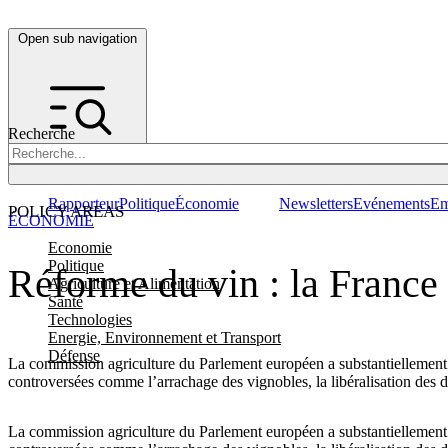
Open sub navigation
Recherche
Rapporteur
Politique
Économie
Newsletters
Evénements
Em
POLICY AREAS
ÉCONOMIE
Economie
Politique
Réforme du vin : la France
Agriculture et Alimentation
Santé
Technologies
Energie, Environnement et Transport
Défense
La commission agriculture du Parlement européen a substantiellement 
controversées comme l’arrachage des vignobles, la libéralisation des dr
La commission agriculture du Parlement européen a substantiellement 