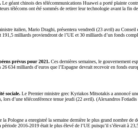
e.
Le géant chinois des télécommunications Huawei a porté plainte contre
ateurs télécoms ont été sommés de retirer leur technologie avant la fin 
nistre italien, Mario Draghi, présentera vendredi (23 avril) au Conseil d
dont 191,5 milliards proviendront de l’UE et 30 milliards d’un fonds co
opéens prévus pour 2021.
Ces dernières semaines, le gouvernement esp
26 634 milliards d’euros que l’Espagne devrait recevoir en fonds europ
té sociale.
Le Premier ministre grec Kyriakos Mitsotakis a annoncé une sé
ses, lors d’une téléconférence tenue jeudi (22 avril). (Alexandros Fotia
e la Pologne a enregistré la semaine dernière le plus grand nombre de d
 période 2016-2019 était le plus élevé de l’UE puisqu’il s’élevait à 23,