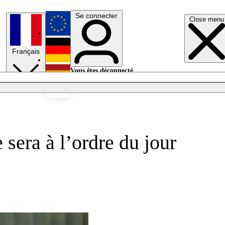
Se connecter
Close menu
English
Français
Deutsch
Vous êtes déconnecté.
Se connecter
Español
Lumières éteintes
sera à l’ordre du jour