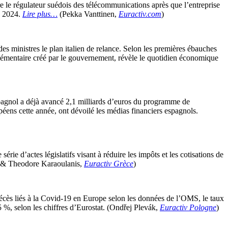
 le régulateur suédois des télécommunications après que l’entreprise
de 2024.
Lire plus…
(Pekka Vanttinen,
Euractiv.com
)
es ministres le plan italien de relance. Selon les premières ébauches
mplémentaire créé par le gouvernement, révèle le quotidien économique
agnol a déjà avancé 2,1 milliards d’euros du programme de
éens cette année, ont dévoilé les médias financiers espagnols.
rie d’actes législatifs visant à réduire les impôts et les cotisations de
dis & Theodore Karaoulanis,
Euractiv Grèce
)
écès liés à la Covid-19 en Europe selon les données de l’OMS, le taux
5 %, selon les chiffres d’Eurostat. (Ondřej Plevák,
Euractiv Pologne
)