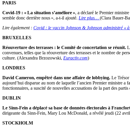
PARIS
Covid-19 : « La situation s’améliore »
, a déclaré le Premier ministr
semble donc derrière nous », a-t-il ajouté.
Lire plus…
(Clara Bauer-B
Lire également :
Covid : le vaccin Johnson & Johnson administré « à
BRUXELLES
Réouverture des terrasses : le Comité de concertation se réunit.
Le
convenues, telles que la réouverture des terrasses et le nombre de pers
culture. (Alexandra Brzozowski,
Euractiv.com
)
LONDRES
David Cameron, empêtré dans une affaire de lobbying.
Le Trésor 
aujourd’hui disparue au nom de laquelle l’ancien Premier ministre a f
fonctionnaires, a suscité de nouvelles accusations de la part des par
DUBLIN
Le Sinn-Fein a déplacé sa base de données électorales à Francfort
dirigeante du Sinn-Fein, Mary Lou McDonald, a révélé jeudi (22 avril)
STOCKHOLM