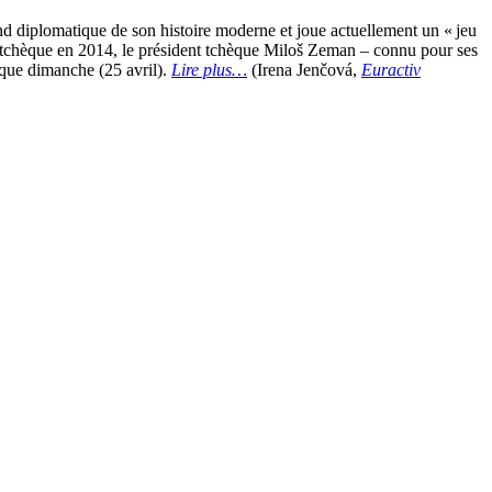
nd diplomatique de son histoire moderne et joue actuellement un « jeu
s tchèque en 2014, le président tchèque Miloš Zeman – connu pour ses
é que dimanche (25 avril).
Lire plus…
(Irena Jenčová,
Euractiv