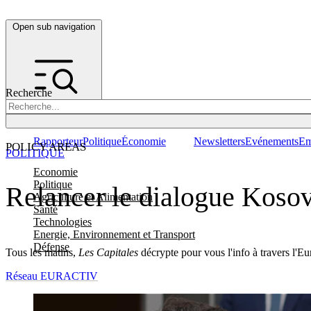
Open sub navigation
Recherche
Rapporteur
Politique
Économie
Newsletters
Evénements
Em
POLICY AREAS
POLITIQUE
Economie
Politique
Relancer le dialogue Kosovo
Agriculture et Alimentation
Santé
Technologies
Energie, Environnement et Transport
Défense
Tous les matins,
Les Capitales
décrypte pour vous l'info à travers l'E
Réseau EURACTIV