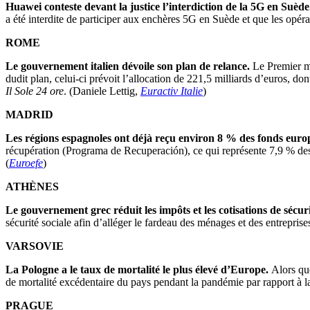
Huawei conteste devant la justice l’interdiction de la 5G en Suèd
a été interdite de participer aux enchères 5G en Suède et que les opér
ROME
Le gouvernement italien dévoile son plan de relance.
Le Premier mi
dudit plan, celui-ci prévoit l’allocation de 221,5 milliards d’euros, 
Il Sole 24 ore
. (Daniele Lettig,
Euractiv Italie
)
MADRID
Les régions espagnoles ont déjà reçu environ 8 % des fonds eur
récupération (Programa de Recuperación), ce qui représente 7,9 % des 
(
Euroefe
)
ATHÈNES
Le gouvernement grec réduit les impôts et les cotisations de sécuri
sécurité sociale afin d’alléger le fardeau des ménages et des entrepri
VARSOVIE
La Pologne a le taux de mortalité le plus élevé d’Europe.
Alors qu
de mortalité excédentaire du pays pendant la pandémie par rapport à la
PRAGUE