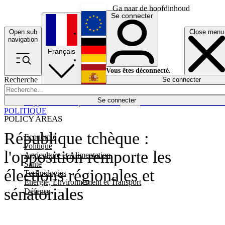
Ga naar de hoofdinhoud
Se connecter
Open sub
Close menu
English
navigation
Français
Deutsch
Vous êtes déconnecté.
Recherche
Se connecter
Español
Lumières éteintes
Se connecter
Rapporteur
Politique
Économie
Newsletters
Evénements
Em
POLITIQUE
POLICY AREAS
République tchèque :
Economie
Politique
l'opposition remporte les
Agriculture et Alimentation
Santé
élections régionales et
Technologies
Energie, Environnement et Transport
sénatoriales
Défense