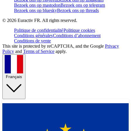
Bezoek ons op mastodon
Bezoek ons op telegram
Bezoek ons op bluesky
Bezoek ons op threads
©
2026
Euractiv FR. All rights reserved.
Politique de confidentialité
Politique cookies
Conditions générales
Conditions d’abonnement
Conditions de vente
This site is protected by reCAPTCHA, and the Google
Privacy
Policy
and
Terms of Service
apply.
Français